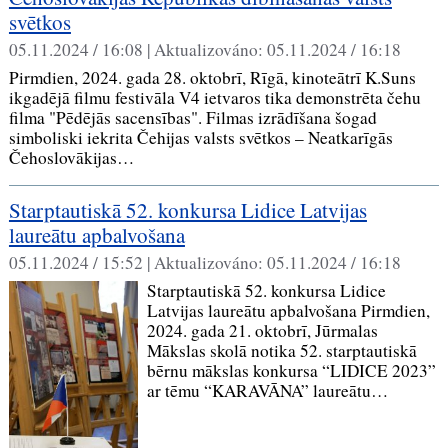
svētkos
05.11.2024 / 16:08 |
Aktualizováno:
05.11.2024 / 16:18
Pirmdien, 2024. gada 28. oktobrī, Rīgā, kinoteātrī K.Suns
ikgadējā filmu festivāla V4 ietvaros tika demonstrēta čehu
filma "Pēdējās sacensības". Filmas izrādīšana šogad
simboliski iekrita Čehijas valsts svētkos – Neatkarīgās
Čehoslovākijas…
Starptautiskā 52. konkursa Lidice Latvijas
laureātu apbalvošana
05.11.2024 / 15:52 |
Aktualizováno:
05.11.2024 / 16:18
Starptautiskā 52. konkursa Lidice
Latvijas laureātu apbalvošana Pirmdien,
2024. gada 21. oktobrī, Jūrmalas
Mākslas skolā notika 52. starptautiskā
bērnu mākslas konkursa “LIDICE 2023”
ar tēmu “KARAVĀNA” laureātu…