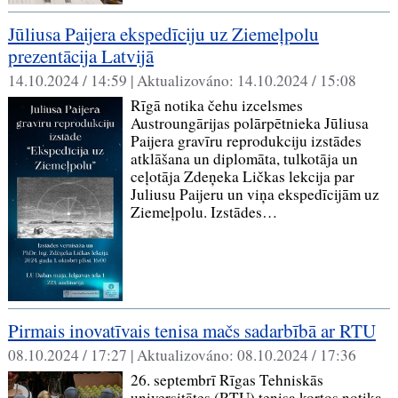
Jūliusa Paijera ekspedīciju uz Ziemeļpolu
prezentācija Latvijā
14.10.2024 / 14:59 |
Aktualizováno:
14.10.2024 / 15:08
Rīgā notika čehu izcelsmes
Austroungārijas polārpētnieka Jūliusa
Paijera gravīru reprodukciju izstādes
atklāšana un diplomāta, tulkotāja un
ceļotāja Zdeņeka Ličkas lekcija par
Juliusu Paijeru un viņa ekspedīcijām uz
Ziemeļpolu. Izstādes…
Pirmais inovatīvais tenisa mačs sadarbībā ar RTU
08.10.2024 / 17:27 |
Aktualizováno:
08.10.2024 / 17:36
26. septembrī Rīgas Tehniskās
universitātes (RTU) tenisa kortos notika