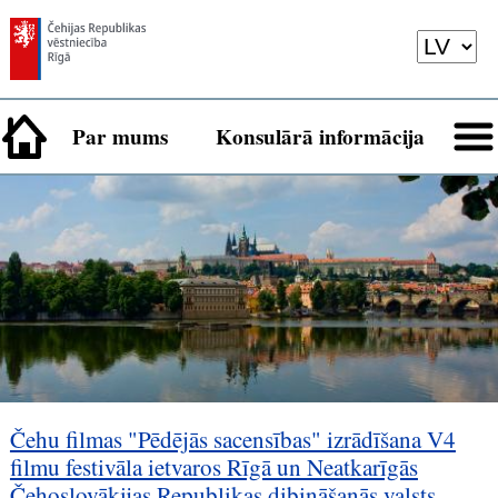
Par mums
Konsulārā informācija
Čehu filmas "Pēdējās sacensības" izrādīšana V4
filmu festivāla ietvaros Rīgā un Neatkarīgās
Čehoslovākijas Republikas dibināšanās valsts