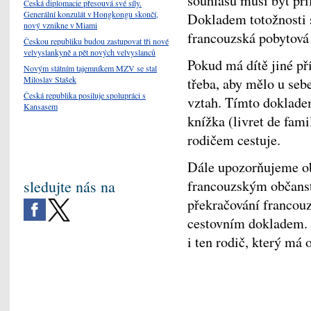
souhlasu musí být při
Česká diplomacie přesouvá své síly.
Generální konzulát v Hongkongu skončí,
Dokladem totožnosti 
nový vznikne v Miami
francouzská pobytová 
Českou republiku budou zastupovat tři nové
velvyslankyně a pět nových velvyslanců
Pokud má dítě jiné př
Novým státním tajemníkem MZV se stal
Miloslav Stašek
třeba, aby mělo u seb
Česká republika posiluje spolupráci s
vztah. Tímto dokladem
Kansasem
knížka (livret de famil
rodičem cestuje.
Dále upozorňujeme obč
sledujte nás na
francouzským občanstv
překračování francou
cestovním dokladem. 
i ten rodič, který má