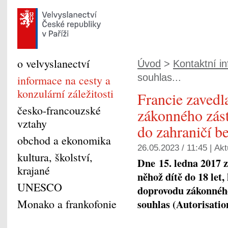
o velvyslanectví
Úvod
>
Kontaktní i
souhlas...
informace na cesty a
konzulární záležitosti
Francie zavedl
česko-francouzské
zákonného zást
vztahy
do zahraničí b
obchod a ekonomika
26.05.2023 / 11:45 |
Akt
kultura, školství,
Dne 15. ledna 2017 za
krajané
něhož dítě do 18 let
UNESCO
doprovodu zákonného
Monako a frankofonie
souhlas (Autorisation