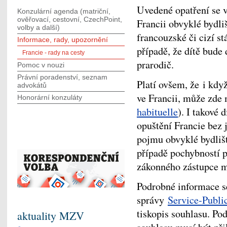
Uvedené opatření se v
Konzulární agenda (matriční,
ověřovací, cestovní, CzechPoint,
Francii obvyklé bydliš
volby a další)
francouzské či cizí st
Informace, rady, upozornění
případě, že dítě bude
Francie - rady na cesty
prarodič.
Pomoc v nouzi
Právní poradenství, seznam
Platí ovšem, že i kdy
advokátů
ve Francii, může zde
Honorární konzuláty
habituelle
). I takové 
opuštění Francie bez 
pojmu obvyklé bydlišt
případě pochybností p
zákonného zástupce m
Podrobné informace se
správy
Service-Public
tiskopis souhlasu. Pod
aktuality MZV