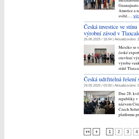
Guanajuato.
Americe a ne
světě.…
ví
Česká investice ve stínu
výrobní závod v Tlaxcal
26.06.2025 / 18:04 |
Aktualizováno:
2
Mexiko se st
české export
otevření vý
výrobu venk
státě Tlaxc
Česká udržitelná řešení 
29.05.2025 / 03:00 |
Aktualizováno:
0
Dne 28. kvě
republiky v
názvem Circ
Czech Solut
platformu 
1
2
3
4