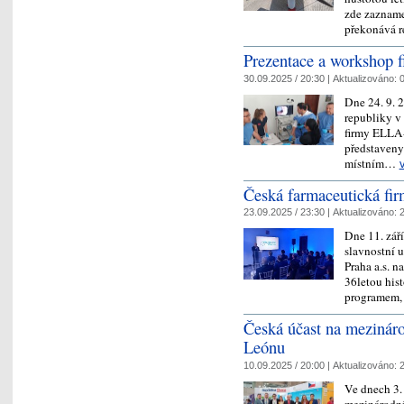
zde zazname
překonává 
Prezentace a workshop
30.09.2025 / 20:30 |
Aktualizováno:
0
Dne 24. 9. 
republiky v
firmy ELLA-
představeny 
místním…
Česká farmaceutická fi
23.09.2025 / 23:30 |
Aktualizováno:
2
Dne 11. zář
slavnostní 
Praha a.s. n
36letou his
programem, 
Česká účast na mezinár
Leónu
10.09.2025 / 20:00 |
Aktualizováno:
2
Ve dnech 3. 
mezinárodní