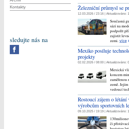
Archiv
Železniční průmysl se p
Kontakty
12.03.2026 / 23:16 |
Aktualizováno:
1
Současná gu
sází na mode
podpořit pří
zajistit lev
sledujte nás na
zemi.
více
Mexiko posiluje technol
projekty
02.02.2026 / 08:00 |
Aktualizováno:
0
Mexická vlá
koncem minu
zaměřenou n
země. Jejím
vedoucí te
Rostoucí zájem o létán
výrobcům sportovních le
09.10.2025 / 19:19 |
Aktualizováno:
1
130milionov
či přistávac
hustotou let