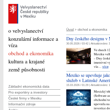
o velvyslanectví
Úvod
> obchod a ekonomika
konzulární informace a
Dny českého designu v
víza
30.05.2026 / 03:42 |
Aktualizováno:
3
Ve dnech 12
obchod a ekonomika
Mexiku vel
– Dny české
kultura a krajané
imerzivní v
vše…
více
země působnosti
Mexiko se upevňuje jako 
služeb v Latinské Amer
15.03.2026 / 01:29 |
Aktualizováno:
1
Základní ekonomická data
Mexický trh
Pro exportéry a investory
(Software as
České firmy v Mexiku
obchodní tok
upevnila na
Informační zdroje
investice d