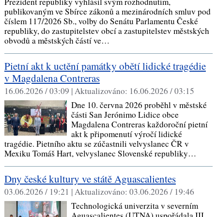
Prezident republiky vyhlásil svým rozhodnutím,
publikovaným ve Sbírce zákonů a mezinárodních smluv pod
číslem 117/2026 Sb., volby do Senátu Parlamentu České
republiky, do zastupitelstev obcí a zastupitelstev městských
obvodů a městských částí ve…
Pietní akt k uctění památky obětí lidické tragédie
v Magdalena Contreras
16.06.2026 / 03:09 |
Aktualizováno:
16.06.2026 / 03:15
Dne 10. června 2026 proběhl v městské
části San Jerónimo Lidice obce
Magdalena Contreras každoroční pietní
akt k připomenutí výročí lidické
tragédie. Pietního aktu se zúčastnili velvyslanec ČR v
Mexiku Tomáš Hart, velvyslanec Slovenské republiky…
Dny české kultury ve státě Aguascalientes
03.06.2026 / 19:21 |
Aktualizováno:
03.06.2026 / 19:46
Technologická univerzita v severním
Aguascalientes (UTNA) uspořádala III.