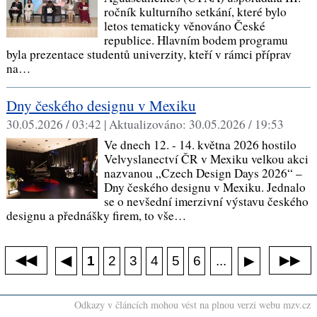
ročník kulturního setkání, které bylo
letos tematicky věnováno České
republice. Hlavním bodem programu
byla prezentace studentů univerzity, kteří v rámci příprav
na…
Dny českého designu v Mexiku
30.05.2026 / 03:42 |
Aktualizováno:
30.05.2026 / 19:53
Ve dnech 12. - 14. května 2026 hostilo
Velvyslanectví ČR v Mexiku velkou akci
nazvanou „Czech Design Days 2026“ –
Dny českého designu v Mexiku. Jednalo
se o nevšední imerzivní výstavu českého
designu a přednášky firem, to vše…
◀◀
▶▶
◀
...
1
2
3
4
5
6
▶
Odkazy v článcích mohou vést na plnou verzi webu mzv.cz