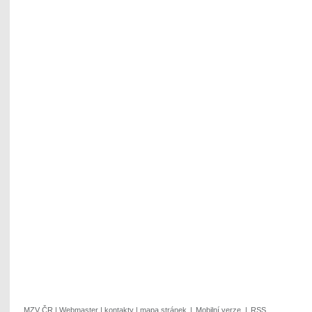
MZV ČR
|
Webmaster
|
kontakty
|
mapa stránek
|
Mobilní verze
|
RSS