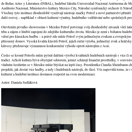
de Bellas Artes y Literatura (INBAL), hudební fakulta Universidad Nacional Autónoma de
Auditorio Nacional, Ministerstvo kultury Mexico City, Národní symfonický orchestr či Národ
Všechny tyto instituce dlouhodobě využívají nástroje značky Petrof a nové partnerství přináší p
další rozvoj – například v oblasti kulturní výměny, hudebního vzdělávání nebo společných pro
Otevřením prvního showroomu v Mexiku Petrof potvrzuje svůj dlouhodobý závazek vůči lat
trhu a zájem o hlubší zapojení do zdejšího kulturního života. Mexiko je zemí s bohatou hudební
vášní pro klasickou hudbu – a právě zde může Petrof svým jedinečným zvukem a evropským
přirozený domov. Vysoká kvalita klavírů Petrof, jejich ruční výroba, jedinečný zvuk a hráčsky
klávesy představuje významnou konkurenční výhodu oproti nástrojům z Asie.
Česko se kromě Petrofu může pyšnit dalšími výrobci kvalitních hudebních nástrojů s více či
tradicí. Ačkoli kultura bývá obyčejně sektorem, jemuž scházejí finanční prostředky, v souvisl
vládním šestiletím se v Mexiku může blýskat na lepší časy. Prezidentka Claudia Sheinbaum ch
projektů, jak dostat více hudby, a tedy i hudebních nástrojů, do škol. Vše napovídá tomu, že i
kulturní a hudební instituce dostanou rozpočet na svou modernizaci.
Autor: Daniela Sedláková