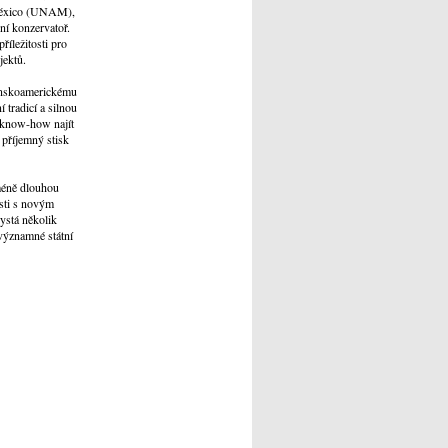
 México (UNAM),
ní konzervatoř.
říležitosti pro
jektů.
inskoamerickému
 tradicí a silnou
 know-how najít
 příjemný stisk
 méně dlouhou
osti s novým
ystá několik
 významné státní