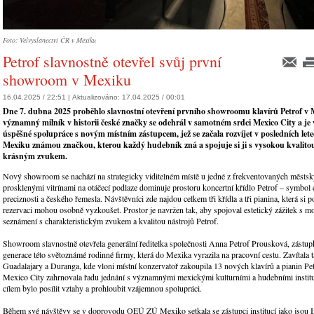
Foto: Velvyslanectví ČR v Mexiku
Petrof slavnostně otevřel svůj první
showroom v Mexiku
16.04.2025 / 22:51 |
Aktualizováno:
17.04.2025 / 00:01
Dne 7. dubna 2025 proběhlo slavnostní otevření prvního showroomu klavírů Petrof v 
významný milník v historii české značky se odehrál v samotném srdci Mexico City a je
úspěšné spolupráce s novým místním zástupcem, jež se začala rozvíjet v posledních letech
Mexiku známou značkou, kterou každý hudebník zná a spojuje si ji s vysokou kvalitou
krásným zvukem.
Nový showroom se nachází na strategicky viditelném místě u jedné z frekventovaných městsk
prosklenými vitrínami na otáčecí podlaze dominuje prostoru koncertní křídlo Petrof – symbol 
preciznosti a českého řemesla. Návštěvníci zde najdou celkem tři křídla a tři pianina, která si 
rezervaci mohou osobně vyzkoušet. Prostor je navržen tak, aby spojoval estetický zážitek s m
seznámení s charakteristickým zvukem a kvalitou nástrojů Petrof.
Showroom slavnostně otevřela generální ředitelka společnosti Anna Petrof Prousková, zástupk
generace této světoznámé rodinné firmy, která do Mexika vyrazila na pracovní cestu. Zavítala 
Guadalajary a Duranga, kde vloni místní konzervatoř zakoupila 13 nových klavírů a pianin Petr
Mexico City zahrnovala řadu jednání s významnými mexickými kulturními a hudebními institu
cílem bylo posílit vztahy a prohloubit vzájemnou spolupráci.
Během své návštěvy se v doprovodu OEÚ ZÚ Mexiko setkala se zástupci institucí jako jsou I