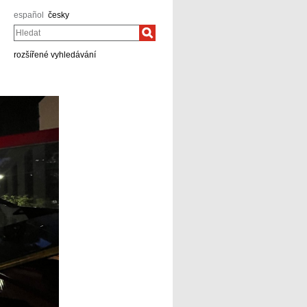
español
česky
Hledat
rozšířené vyhledávání