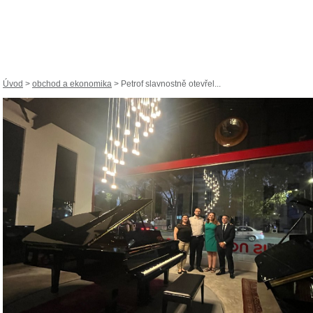
Úvod
>
obchod a ekonomika
> Petrof slavnostně otevřel...