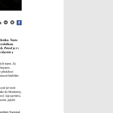
Mexiku. Tento
 výsledkem
. Petrof je i v
 klavírů a
ých tepen. Za
elegance,
po předchozí
ožností hlubšího
yně již šesté
také do Monterrey,
of. Její návštěva
cemi, jejichž
nstituto Nacional