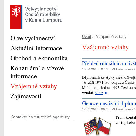
O velvyslanectví
Úvod
> Vzájemné vztahy
Vzájemné vztahy
Aktuální informace
Obchod a ekonomika
Přehled oficiálních návš
Konzulární a vízové
15.04.2016 / 07:45 |
Aktualizováno:
0
informace
Diplomatické styky mezi dřívěj
16. září 1971. Po rozpadu České
Vzájemné vztahy
Malajsie 1. ledna 1993 Českou r
vztahů.
více
►
Zajímavosti
Geneze navázání diplom
17.03.2016 / 00:45 |
Aktualizováno:
3
První konta
Kontakty na turistické agentury
zastupitels