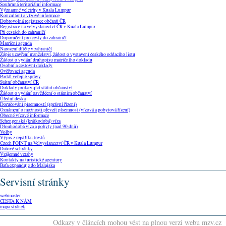
Souhrnná teritoriální informace
Významné veletrhy v Kuala Lumpur
Konzulární a vízové informace
Dobrovolná registrace občanů ČR
Registrace na velvyslanectví ČR v Kuala Lumpur
Při cestách do zahraničí
Doporučení pro cesty do zahraničí
Matriční agenda
Narození dítěte v zahraničí
Zápis uzavření manželství, žádost o vystavení českého oddacího listu
Žádost o vydání druhopisu matričního dokladu
Osobní a cestovní doklady
Ověřovací agenda
Portál veřejné správy
Státní občanství ČR
Doklady prokazující státní občanství
Žádost o vydání osvědčení o státním občanství
Úřední deska
Doručování písemností (správní řízení)
Oznámení o možnosti převzít písemnost (vízová a pobytová řízení)
Obecné vízové informace
Schengenská (krátkodobá) víza
Dlouhodobá víza a pobyty (nad 90 dnů)
Volby
Výpis z rejstříku trestů
Czech POINT na Velvyslanectví ČR v Kuala Lumpur
Datové schránky
Vzájemné vztahy
Kontakty na turistické agentury
Baťa expanduje do Malajska
Servisní stránky
webmaster
CESTA K NÁM
mapa stránek
Odkazy v článcích mohou vést na plnou verzi webu mzv.cz