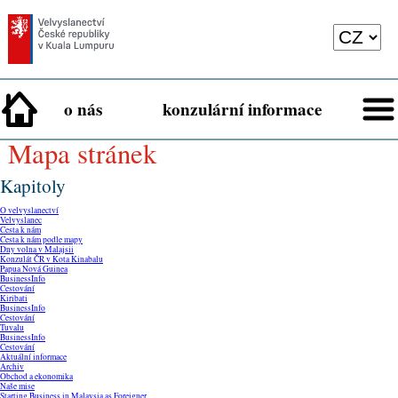
o nás
konzulární informace
mapa stránek
Kapitoly
O velvyslanectví
Velvyslanec
Cesta k nám
Cesta k nám podle mapy
Dny volna v Malajsii
Konzulát ČR v Kota Kinabalu
Papua Nová Guinea
BusinessInfo
Cestování
Kiribati
BusinessInfo
Cestování
Tuvalu
BusinessInfo
Cestování
Aktuální informace
Archiv
Obchod a ekonomika
Naše mise
Starting Business in Malaysia as Foreigner