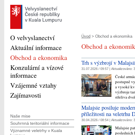
O velvyslanectví
Úvod
> Obchod a ekonomika
Obchod a ekonomi
Aktuální informace
Obchod a ekonomika
Trh s výzbrojí v Malajsii
Konzulární a vízové
31.07.2026 / 09:57 |
Aktualizováno:
3
informace
České armád
postupně vy
Vzájemné vztahy
a vysoké kv
výzbroje ta
Zajímavosti
střeliva dv
Malajsie posiluje moder
příležitosti na veletrhu
Naše mise
30.04.2026 / 08:54 |
Aktualizováno:
3
Souhrnná teritoriální informace
Malajsie pat
Významné veletrhy v Kuala
posledních l