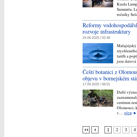
Kuala Lumpu
Summitu. Le
ročníky Se
Reformy vodohospodářské
rozvoje infrastruktury
24.09.2025 / 02:48
Malajsijský
zrychleného 
tarifů a pop
jsou datová
Čeští botanici z Olomo
objevu v bornejském st
17.09.2025 / 08:01
Další význa
zaznamenala
centrum zem
Olomouci, k
v…
více
►
1
2
3
4