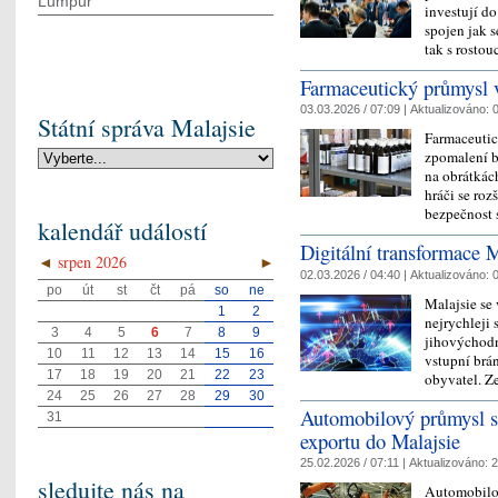
Lumpur
investují do
spojen jak 
tak s rost
Farmaceutický průmysl v
03.03.2026 / 07:09 |
Aktualizováno:
0
Státní správa Malajsie
Farmaceutic
zpomalení b
na obrátkác
hráči se roz
bezpečnost 
kalendář událostí
Digitální transformace M
◄
srpen 2026
►
02.03.2026 / 04:40 |
Aktualizováno:
0
po
út
st
čt
pá
so
ne
Malajsie se 
1
2
nejrychleji 
3
4
5
6
7
8
9
jihovýchodní
10
11
12
13
14
15
16
vstupní brá
17
18
19
20
21
22
23
obyvatel. 
24
25
26
27
28
29
30
Automobilový průmysl s
31
exportu do Malajsie
25.02.2026 / 07:11 |
Aktualizováno:
2
sledujte nás na
Automobilov