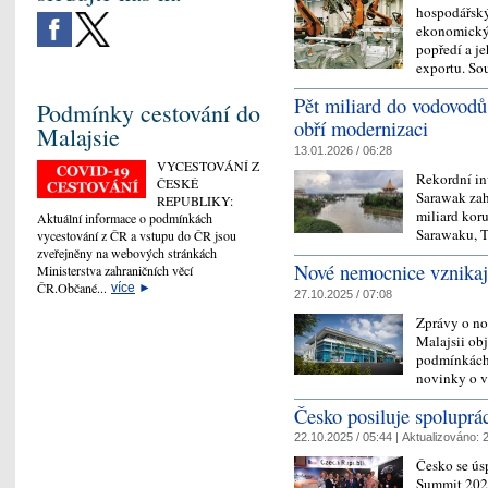
hospodářský
ekonomickýc
popředí a je
exportu. S
Pět miliard do vodovodů 
Podmínky cestování do
obří modernizaci
Malajsie
13.01.2026 / 06:28
VYCESTOVÁNÍ Z
Rekordní in
ČESKÉ
Sarawak zah
REPUBLIKY:
miliard koru
Aktuální informace o podmínkách
Sarawaku, 
vycestování z ČR a vstupu do ČR jsou
zveřejněny na webových stránkách
Nové nemocnice vznikají
Ministerstva zahraničních věcí
ČR.Občané...
více
►
27.10.2025 / 07:08
Zprávy o no
Malajsii obj
podmínkách 
novinky o 
Česko posiluje spolupráci
22.10.2025 / 05:44 |
Aktualizováno:
2
Česko se ús
Summit 2025