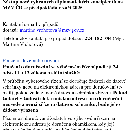
Nástup nově vybraných diplomatických koncipientů na
MZV ČR se předpokládá v září 2025
.
Kontaktní e-mail v případě
dotazů:
martina.vrchotova@mzv.gov.cz
224 182 784
Telefonický kontakt pro případ dotazů:
(Mgr.
Martina Vrchotová)
Poučení služebního orgánu
Poučení o doručování ve výběrovém řízení podle § 24
odst. 11 a 12 zákona o státní službě:
V průběhu výběrového řízení se doručuje žadateli do datové
schránky nebo na elektronickou adresu pro doručování (e-
Pokud
mail), pokud žadatel nemá datovou schránku zřízenu.
žadatel v žádosti elektronickou adresu pro doručování
neuvede a nemá zřízenu datovou schránku, bude jeho
žádost vyřazena
.
Písemnost doručovaná žadateli ve výběrovém řízení na
elektronickou adresu je doručena okamžikem, kdy její
převzetí žadatel potvrdí. Jestliže žadatel její převzetí