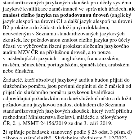
standardizovaných jazykových zkoušek pro účely systému
ale
jazykové kvalifikace zaměstnanců ve správních úřadech,
znalost cizího jazyka na požadovanou úroveň
(anglický
jazyk alespoň na úrovni C1 a další jazyk alespoň na úrovni
B2 prokáže a do žádosti doloží jiným dokladem,
neuvedeným v Seznamu standardizovaných jazykových
zkoušek, lze požadovanou znalost cizího jazyka pro účely
účasti ve výběrovém řízení prokázat složením jazykového
auditu MZV ČR na příslušnou úroveň, a to pouze
v následujících jazycích – anglickém, francouzském,
ruském, německém, portugalském, španělském, arabském
nebo čínském.
Žadatelé, kteří absolvují jazykový audit a budou přijati do
služebního poměru, jsou povinni doplnit si do 5 měsíců od
přijetí do služebního poměru jazykovou kvalifikaci
odpovídající požadavkům na dané služební místo a doložit
požadovanou jazykovou znalost dokladem dle Seznamu
standardizovaných jazykových zkoušek, který tvoří přílohu
rozhodnutí Ministerstva školství, mládeže a tělovýchovy
ČR, č. j. MSMT-24156/2019 ze dne 3. září 2019.
2)
splňuje požadavek stanovený podle § 25 odst. 3 písm. d)
zákona o státní službě "Služebním předpisem č. 12/2023,