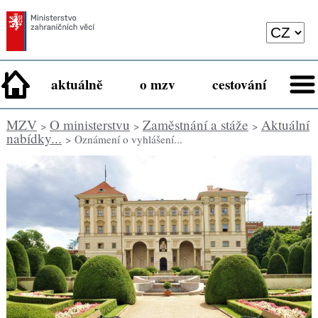
aktuálně
o mzv
cestování
MZV
O ministerstvu
Zaměstnání a stáže
Aktuální
>
>
>
nabídky...
> Oznámení o vyhlášení...