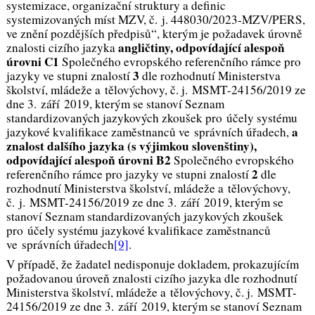
systemizace, organizační struktury a definic
systemizovaných míst MZV, č. j. 448030/2023-MZV/PERS,
ve znění pozdějších předpisů“, kterým je požadavek úrovně
angličtiny, odpovídající alespoň
znalosti cizího jazyka
úrovni C1
Společného evropského referenčního rámce pro
3
jazyky ve stupni znalostí
dle rozhodnutí Ministerstva
školství, mládeže a tělovýchovy, č. j. MSMT-24156/2019 ze
dne 3. září 2019, kterým se stanoví Seznam
standardizovaných jazykových zkoušek pro účely systému
a
jazykové kvalifikace zaměstnanců ve správních úřadech,
znalost dalšího jazyka (s výjimkou slovenštiny),
odpovídající alespoň úrovni B2
Společného evropského
2
referenčního rámce pro jazyky ve stupni znalostí
dle
rozhodnutí Ministerstva školství, mládeže a tělovýchovy,
č. j. MSMT-24156/2019 ze dne 3. září 2019, kterým se
stanoví Seznam standardizovaných jazykových zkoušek
pro účely systému jazykové kvalifikace zaměstnanců
ve správních úřadech
[9]
.
V případě, že žadatel nedisponuje dokladem, prokazujícím
požadovanou úroveň znalosti cizího jazyka dle rozhodnutí
Ministerstva školství, mládeže a tělovýchovy, č. j. MSMT-
24156/2019 ze dne 3. září 2019, kterým se stanoví Seznam