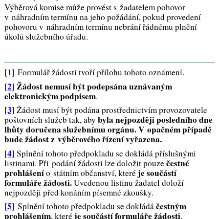
Výběrová komise může provést s žadatelem pohovor
v náhradním termínu na jeho požádání, pokud provedení
pohovoru v náhradním termínu nebrání řádnému plnění
úkolů služebního úřadu.
[1]
Formulář žádosti tvoří
přílohu
tohoto oznámení.
[2]
Žádost nemusí být podepsána uznávaným
elektronickým podpisem
.
[3]
Žádost musí být podána prostřednictvím provozovatele
byla nejpozději posledního dne
poštovních služeb tak, aby
lhůty doručena služebnímu orgánu. V opačném případě
bude žádost z výběrového řízení vyřazena.
[4]
Splnění
tohoto předpokladu se dokládá příslušnými
čestné
listinami. Při podání žádosti lze doložit pouze
prohlášení
je součástí
o
státním občanství
, které
formuláře žádosti.
U
vedenou listinu žadatel dolož
í
nejpozději před konáním
písemné zkoušky
.
[5]
čestným
Splnění tohoto předpokladu se dokládá
prohlášením
je součástí formuláře žádosti
, které
.