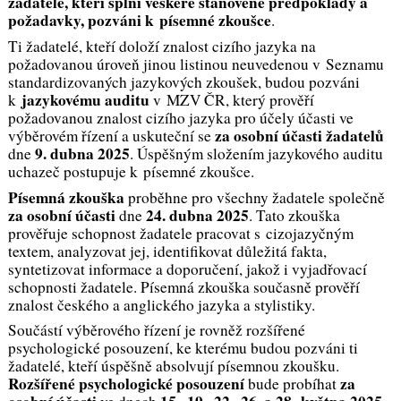
žadatelé, kteří splní veškeré stanovené předpoklady a
požadavky, pozváni k písemné zkoušce
.
Ti žadatelé, kteří doloží znalost cizího jazyka na
požadovanou úroveň jinou listinou neuvedenou v Seznamu
standardizovaných jazykových zkoušek, budou pozváni
jazykovému auditu
k
v MZV ČR, který prověří
požadovanou znalost cizího jazyka pro účely účasti ve
za osobní účasti žadatelů
výběrovém řízení a uskuteční se
9. dubna 2025
dne
. Úspěšným složením jazykového auditu
uchazeč postupuje k písemné zkoušce.
Písemná zkouška
proběhne pro všechny žadatele společně
za osobní účasti
24. dubna 2025
dne
. Tato zkouška
prověřuje schopnost žadatele pracovat s cizojazyčným
textem, analyzovat jej, identifikovat důležitá fakta,
syntetizovat informace a doporučení, jakož i vyjadřovací
schopnosti žadatele. Písemná zkouška současně prověří
znalost českého a anglického jazyka a stylistiky.
Součástí výběrového řízení je rovněž rozšířené
psychologické posouzení, ke kterému budou pozváni ti
žadatelé, kteří úspěšně absolvují písemnou zkoušku.
Rozšířené psychologické posouzení
za
bude probíhat