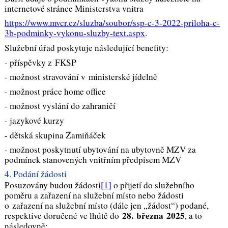
internetové stránce Ministerstva vnitra
https://www.mvcr.cz/sluzba/soubor/ssp-c-3-2022-priloha-c-
3b-podminky-vykonu-sluzby-text.aspx
.
Služební úřad poskytuje následující benefity:
- příspěvky z FKSP
- možnost stravování v ministerské jídelně
- možnost práce home office
- možnost vyslání do zahraničí
- jazykové kurzy
- dětská skupina Zamiňáček
- možnost poskytnutí ubytování na ubytovně MZV za
podmínek stanovených vnitřním předpisem MZV
4. Podání žádosti
Posuzovány budou žádosti
[1]
o přijetí do služebního
poměru a zařazení na služební místo nebo žádosti
o zařazení na služební místo (dále jen „žádost“) podané,
28. března 2025
respektive doručené ve lhůtě do
, a to
následovně: