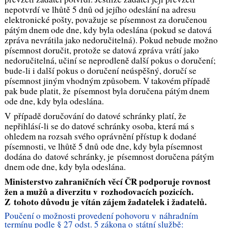
nepotvrdí ve lhůtě 5 dnů od jejího odeslání na adresu
elektronické pošty, považuje se písemnost za doručenou
pátým dnem ode dne, kdy byla odeslána (pokud se datová
zpráva nevrátila jako nedoručitelná). Pokud nebude možno
písemnost doručit, protože se datová zpráva vrátí jako
nedoručitelná, učiní se neprodleně další pokus o doručení;
bude-li i další pokus o doručení neúspěšný, doručí se
písemnost jiným vhodným způsobem. V takovém případě
pak bude platit, že písemnost byla doručena pátým dnem
ode dne, kdy byla odeslána.
V případě doručování do datové schránky platí, že
nepřihlásí-li se do datové schránky osoba, která má s
ohledem na rozsah svého oprávnění přístup k dodané
písemnosti, ve lhůtě 5 dnů ode dne, kdy byla písemnost
dodána do datové schránky, je písemnost doručena pátým
dnem ode dne, kdy byla odeslána.
Ministerstvo zahraničních věcí ČR podporuje rovnost
žen a mužů a diverzitu v rozhodovacích pozicích.
Z tohoto důvodu je vítán zájem žadatelek i žadatelů.
Poučení o možnosti provedení pohovoru v náhradním
termínu podle § 27 odst. 5 zákona o státní službě: