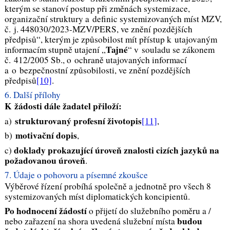
kterým se stanoví postup při změnách systemizace,
organizační struktury a definic systemizovaných míst MZV,
č. j. 448030/2023-MZV/PERS, ve znění pozdějších
předpisů“, kterým je způsobilost mít přístup k utajovaným
Tajné
informacím stupně utajení „
“ v souladu se zákonem
č. 412/2005 Sb., o ochraně utajovaných informací
a o bezpečnostní způsobilosti, ve znění pozdějších
předpisů
[10]
.
6. Další přílohy
K žádosti dále žadatel přiloží:
strukturovaný profesní životopis
a)
[11]
,
motivační dopis
b)
,
doklady prokazující úroveň znalosti cizích jazyků na
c)
požadovanou úroveň
.
7. Údaje o pohovoru a písemné zkoušce
Výběrové řízení probíhá společně a jednotně pro všech 8
systemizovaných míst diplomatických koncipientů.
Po hodnocení žádostí
o přijetí do služebního poměru a /
budou
nebo zařazení na shora uvedená služební místa