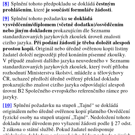
[8]
čestným
Splnění tohoto předpokladu se dokládá
prohlášením
je součástí formuláře žádosti
, které
.
[9]
se dokládá
Splnění tohoto požadavku
vysvědčením/diplomem (včetně dodatku)/osvědčením
nebo jiným dokladem
prokazujícím dle Seznamu
standardizovaných jazykových zkoušek úroveň znalosti
Při podání žádosti je třeba doložit alespoň
cizího jazyka.
prostou kopii.
Originál nebo úředně ověřenou kopii listiny
žadatel doloží nejpozději před konáním písemné zkoušky.
V případě znalosti dalšího jazyka neuvedeného v Seznamu
standardizovaných jazykových zkoušek, který tvoří přílohu
rozhodnutí Ministerstva školství, mládeže a tělovýchovy
ČR, uchazeč předloží úředně ověřený překlad dokladu
prokazujícího znalost cizího jazyka odpovídající alespoň
úrovni B2 Společného evropského referenčního rámce pro
jazyky.
[10]
Splnění požadavku
na stupeň „Tajné“
se dokládá
originálem nebo úředně ověřenou kopií platného Osvědčení
fyzické osoby na stupeň utajení „
Tajné
“. Nedoložení tohoto
dokladu není důvodem pro vyřazení žádosti podle § 27 odst.
2 zákona o státní službě. Pokud žadatel nedisponuje