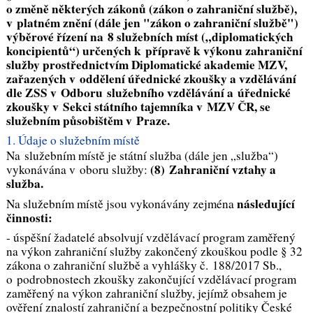
o změně některých zákonů (zákon o zahraniční službě),
v platném znění (dále jen "zákon o zahraniční službě")
výběrové řízení na 8 služebních míst („diplomatických
koncipientů“) určených k přípravě k výkonu zahraniční
služby prostřednictvím Diplomatické akademie MZV,
zařazených v oddělení úřednické zkoušky a vzdělávání
dle ZSS v Odboru služebního vzdělávání a úřednické
zkoušky v Sekci státního tajemníka v MZV ČR, se
služebním působištěm v
Praze
.
1. Údaje o služebním místě
Na služebním místě je státní služba (dále jen „služba“)
(8) Zahraniční vztahy a
vykonávána v oboru služby:
služba.
následující
Na služebním místě jsou vykonávány zejména
činnosti:
- úspěšní žadatelé absolvují vzdělávací program zaměřený
na výkon zahraniční služby zakončený zkouškou podle § 32
zákona o zahraniční službě a vyhlášky č. 188/2017 Sb.,
o podrobnostech zkoušky zakončující vzdělávací program
zaměřený na výkon zahraniční služby, jejímž obsahem je
ověření znalostí zahraniční a bezpečnostní politiky České