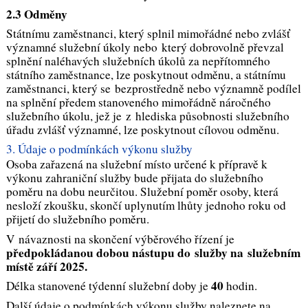
2.3 Odměny
Státnímu zaměstnanci, který splnil mimořádné nebo zvlášť
významné služební úkoly nebo který dobrovolně převzal
splnění naléhavých služebních úkolů za nepřítomného
státního zaměstnance, lze poskytnout odměnu, a státnímu
zaměstnanci, který se bezprostředně nebo významně podílel
na splnění předem stanoveného mimořádně náročného
služebního úkolu, jež je z hlediska působnosti služebního
úřadu zvlášť významné, lze poskytnout cílovou odměnu.
3. Údaje o podmínkách výkonu služby
Osoba zařazená na služební místo určené k přípravě k
výkonu zahraniční služby bude přijata do služebního
poměru na dobu neurčitou. Služební poměr osoby, která
nesloží zkoušku, skončí uplynutím lhůty jednoho roku od
přijetí do služebního poměru.
V návaznosti na skončení výběrového řízení je
předpokládanou dobou nástupu do služby na služebním
místě září 2025
.
40
Délka stanovené týdenní služební doby je
hodin.
Další údaje o podmínkách výkonu služby naleznete na