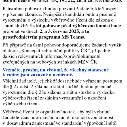
osobní účasti
15., 19., 22., 26. a 28. května 2025.
ve dnech
K ústnímu pohovoru budou pozváni žadatelé, kteří uspějí
v písemné zkoušce. Neúspěšní kandidáti budou písemně
vyrozuměni o výsledku výběrového řízení dle zákona o
Ústní pohovor před výběrovou komisí
státní službě.
bude
2. a 3. června 2025, a to
probíhat ve dnech
prostřednictvím programu MS Teams.
Při přípravě na ústní pohovor doporučujeme žadateli využít
platnou „Koncepci zahraniční politiky ČR“, případně
dalších relevantních informací/zpráv/dokumentů
zveřejněných na webových stránkách MZV ČR.
Vezměte, prosím, na vědomí, že všechny stanovené
termíny jsou závazné a neměnné.
Všichni žadatelé, jejichž žádost nebude vyřazena postupem
dle § 27 odst. 2 zákona o státní službě, budou písemně
vyrozuměni dle § 28c zákona o státní službě o výsledku
výběrového řízení zasláním vyrozumění o ukončení
výběrového řízení.
Výběrové řízení je organizováno tak, aby byli vybraní
žadatelé včas informováni a mohli ukončit svou činnost
v dosavadním zaměstnání ve standardní výpovědní lhůtě.