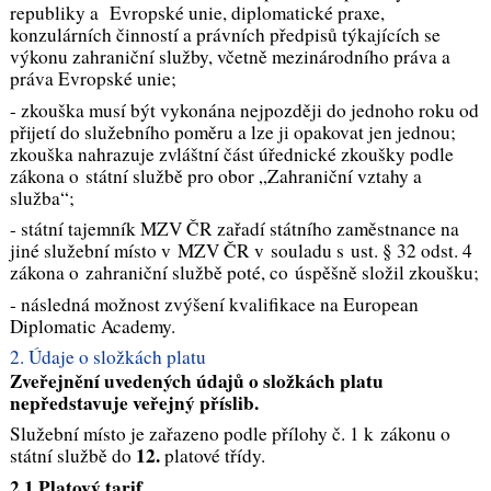
republiky a Evropské unie, diplomatické praxe,
konzulárních činností a právních předpisů týkajících se
výkonu zahraniční služby, včetně mezinárodního práva a
práva Evropské unie;
- zkouška musí být vykonána nejpozději do jednoho roku od
přijetí do služebního poměru a lze ji opakovat jen jednou;
zkouška nahrazuje zvláštní část úřednické zkoušky podle
zákona o státní službě pro obor „Zahraniční vztahy a
služba“;
- státní tajemník MZV ČR zařadí státního zaměstnance na
jiné služební místo v MZV ČR v souladu s ust. § 32 odst. 4
zákona o zahraniční službě poté, co úspěšně složil zkoušku;
- následná možnost zvýšení kvalifikace na European
Diplomatic Academy
.
2. Údaje o složkách platu
Zveřejnění uvedených údajů o složkách platu
nepředstavuje veřejný příslib.
Služební místo je zařazeno podle přílohy č. 1 k zákonu o
12.
státní službě do
platové třídy.
2.1 Platový tarif