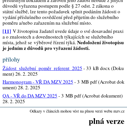
příslušným dokladem a zároveň jeho žádost nebude z jiných
důvodů vyřazena postupem podle § 27 odst. 2 zákona o
státní službě,
lze tento požadavek splnit podáním žádosti o
vydání příslušného osvědčení před přijetím do služebního
poměru a/nebo zařazením na služební místo.
[11]
V životopisu žadatel
uvede údaje o své dosavadní praxi
a o znalostech a dovednostech týkajících se služebního
Nedoložení životopisu
místa, jehož se
výběrové řízení týká
.
je jedním z důvodů pro vyřazení žádosti.
přílohy
Žádost_služební_poměr_referent_2025
-
33 kB docx (Doku
ment) 26. 2. 2025
Harmonogram - VŘ DA MZV 2025
-
3 MB pdf (Acrobat dok
ument) 28. 2. 2025
QA - VŘ do DA MZV 2025
-
3 MB pdf (Acrobat dokument)
28. 2. 2025
Odkazy v článcích mohou vést na plnou verzi webu mzv.cz
plná verze