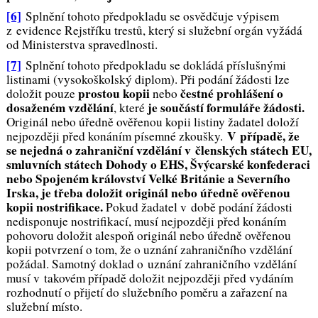
[6]
Splnění tohoto předpokladu
se osvědčuje výpisem
z evidence Rejstříku trestů, který si služební orgán vyžádá
od Ministerstva spravedlnosti.
[7]
Splnění tohoto předpokladu se dokládá příslušnými
listinami
(vysokoškolsk
ý
diplom
)
. Při podání žádosti lze
prostou kopii
čestné prohlášení o
doložit pouze
nebo
dosaženém vzdělání
je součástí formuláře žádosti.
, které
O
riginál nebo úředně ověřenou kopi
i
listiny
žadatel dolož
í
V případě
, že
nejpozději před konáním
písemné zkoušky.
se nejedná o
zahraniční vzdělání
v členských státech EU,
smluvních státech Dohody o EHS, Švýcarské konfederaci
nebo Spojeném království Velké Británie a Severního
Irska,
je třeba doložit originál nebo úředně ověřenou
kopii nostrifikace.
Pokud žadatel v době podání žádosti
nedisponuje nostrifikací, musí nejpozději před konáním
pohovoru doložit alespoň originál nebo úředně ověřenou
kopii potvrzení o tom, že o uznání zahraničního vzdělání
požádal. Samotný doklad o
uznání zahraničního vzdělání
musí v takovém případě doložit nejpozději před vydáním
rozhodnutí o přijetí do služebního poměru a zařazení na
služební místo.