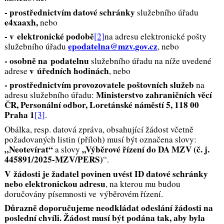
- prostřednictvím datové schránky
služebního úřadu
e4xaaxh,
nebo
- v elektronické podobě
[2]
na adresu elektronické pošty
epodatelna@mzv.gov.cz
služebního úřadu
, nebo
- osobně na podatelnu
služebního úřadu na níže uvedené
v úředních hodinách
adrese
, nebo
- prostřednictvím provozovatele poštovních služeb
na
Ministerstvo zahraničních věcí
adresu služebního úřadu:
ČR, Personální odbor, Loretánské náměstí 5, 118 00
Praha 1
[3]
.
Obálka, resp. datová zpráva, obsahující žádost včetně
požadovaných listin (příloh) musí být označena slovy:
„Neotevírat“
„Výběrové řízení do
DA MZV
(č. j.
a slovy
445891/2025-MZV/PERS)
“.
V žádosti je žadatel povinen uvést ID datové schránky
nebo elektronickou adresu
, na kterou mu budou
doručovány písemnosti ve výběrovém řízení.
Důrazně doporučujeme neodkládat odeslání žádosti na
poslední chvíli. Žádost musí být podána tak, aby byla