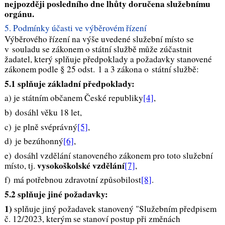
nejpozději posledního dne lhůty doručena služebnímu
orgánu
.
5. Podmínky účasti ve výběrovém řízení
Výběrového řízení na výše uvedené služební místo se
v souladu se zákonem o státní službě může zúčastnit
žadatel, který splňuje předpoklady a požadavky stanovené
zákonem podle § 25 odst. 1 a 3 zákona o státní službě:
5.1 splňuje základní předpoklady:
a) je státním občanem České republiky
[4]
,
b) dosáhl věku 18 let,
c) je plně svéprávný
[5]
,
d) je bezúhonný
[6]
,
e) dosáhl vzdělání stanoveného zákonem pro toto služební
vysokoškolské vzdělání
místo, tj.
[7]
,
f) má potřebnou zdravotní způsobilost
[8]
.
5.2 splňuje jiné požadavky:
1)
splňuje jiný požadavek stanovený "Služebním předpisem
č. 12/2023, kterým se stanoví postup při změnách