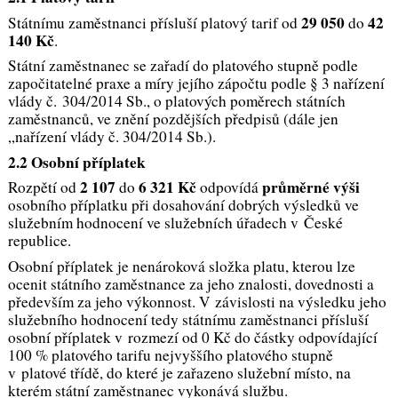
29 050
42
Státnímu zaměstnanci přísluší platový tarif od
do
140
Kč
.
Státní zaměstnanec se zařadí do platového stupně podle
započitatelné praxe a míry jejího zápočtu podle § 3 nařízení
vlády č. 304/2014 Sb., o platových poměrech státních
zaměstnanců, ve znění pozdějších předpisů (dále jen
„nařízení vlády č. 304/2014 Sb.).
2.2 Osobní příplatek
2 107
6 321
Kč
průměrné výši
Rozpětí od
do
odpovídá
osobního příplatku při dosahování dobrých výsledků ve
služebním hodnocení ve služebních úřadech v České
republice.
Osobní příplatek je nenároková složka platu, kterou lze
ocenit státního zaměstnance za jeho znalosti, dovednosti a
především za jeho výkonnost. V závislosti na výsledku jeho
služebního hodnocení tedy státnímu zaměstnanci přísluší
osobní příplatek v rozmezí od 0 Kč do částky odpovídající
100 % platového tarifu nejvyššího platového stupně
v platové třídě, do které je zařazeno služební místo, na
kterém státní zaměstnanec vykonává službu.