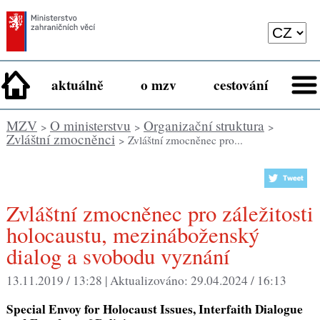
aktuálně
o mzv
cestování
MZV
O ministerstvu
Organizační struktura
>
>
>
Zvláštní zmocněnci
> Zvláštní zmocněnec pro...
Zvláštní zmocněnec pro záležitosti
holocaustu, mezináboženský
dialog a svobodu vyznání
13.11.2019 / 13:28 |
Aktualizováno:
29.04.2024 / 16:13
Special Envoy for Holocaust Issues, Interfaith Dialogue