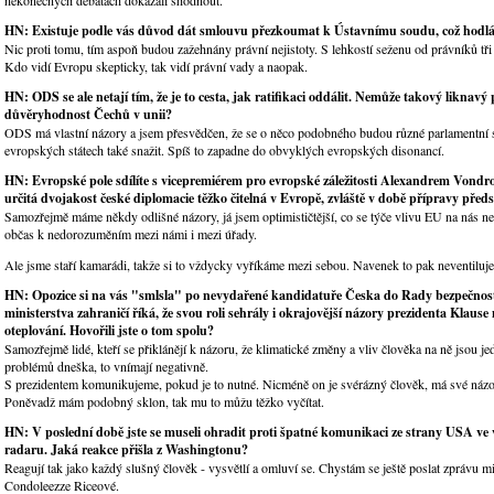
HN: Existuje podle vás důvod dát smlouvu přezkoumat k Ústavnímu soudu, což hodl
Nic proti tomu, tím aspoň budou zažehnány právní nejistoty. S lehkostí seženu od právníků tři
Kdo vidí Evropu skepticky, tak vidí právní vady a naopak.
HN: ODS se ale netají tím, že je to cesta, jak ratifikaci oddálit. Nemůže takový liknavý 
důvěryhodnost Čechů v unii?
ODS má vlastní názory a jsem přesvědčen, že se o něco podobného budou různé parlamentní 
evropských státech také snažit. Spíš to zapadne do obvyklých evropských disonancí.
HN: Evropské pole sdílíte s vicepremiérem pro evropské záležitosti Alexandrem Vondr
určitá dvojakost české diplomacie těžko čitelná v Evropě, zvláště v době přípravy před
Samozřejmě máme někdy odlišné názory, já jsem optimističtější, co se týče vlivu EU na nás n
občas k nedorozuměním mezi námi i mezi úřady.
Ale jsme staří kamarádi, takže si to vždycky vyříkáme mezi sebou. Navenek to pak neventiluje
HN: Opozice si na vás "smlsla" po nevydařené kandidatuře Česka do Rady bezpečnos
ministerstva zahraničí říká, že svou roli sehrály i okrajovější názory prezidenta Klause
oteplování. Hovořili jste o tom spolu?
Samozřejmě lidé, kteří se přiklánějí k názoru, že klimatické změny a vliv člověka na ně jsou je
problémů dneška, to vnímají negativně.
S prezidentem komunikujeme, pokud je to nutné. Nicméně on je svérázný člověk, má své názory
Poněvadž mám podobný sklon, tak mu to můžu těžko vyčítat.
HN: V poslední době jste se museli ohradit proti špatné komunikaci ze strany USA ve 
radaru. Jaká reakce přišla z Washingtonu?
Reagují tak jako každý slušný člověk - vysvětlí a omluví se. Chystám se ještě poslat zprávu mi
Condoleezze Riceové.