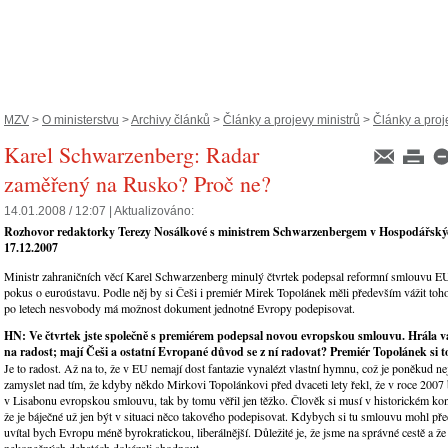
MZV
>
O ministerstvu
>
Archivy článků
>
Články a projevy ministrů
>
Články a proje
Karel Schwarzenberg: Radar
zaměřený na Rusko? Proč ne?
14.01.2008 / 12:07 |
Aktualizováno:
Rozhovor redaktorky Terezy Nosálkové s ministrem Schwarzenbergem v Hospodářský
17.12.2007
Ministr zahraničních věcí Karel Schwarzenberg minulý čtvrtek podepsal reformní smlouvu E
pokus o euroústavu. Podle něj by si Češi i premiér Mirek Topolánek měli především vážit toh
po letech nesvobody má možnost dokument jednotné Evropy podepisovat.
HN: Ve čtvrtek jste společně s premiérem podepsal novou evropskou smlouvu. Hrála
na radost; mají Češi a ostatní Evropané důvod se z ní radovat? Premiér Topolánek si t
Je to radost. Až na to, že v EU nemají dost fantazie vynalézt vlastní hymnu, což je poněkud ne
zamyslet nad tím, že kdyby někdo Mirkovi Topolánkovi před dvaceti lety řekl, že v roce 2007
v Lisabonu evropskou smlouvu, tak by tomu věřil jen těžko. Člověk si musí v historickém ko
že je báječné už jen být v situaci něco takového podepisovat. Kdybych si tu smlouvu mohl před
uvítal bych Evropu méně byrokratickou, liberálnější. Důležité je, že jsme na správné cestě a že
nekonečných debatách dokázali shodnout.