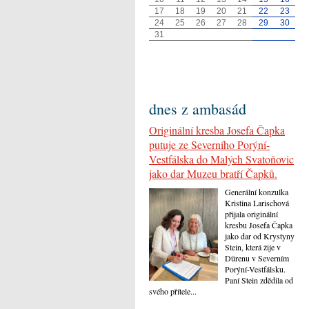
17
18
19
20
21
22
23
24
25
26
27
28
29
30
31
dnes z ambasád
Originální kresba Josefa Čapka
putuje ze Severního Porýní-
Vestfálska do Malých Svatoňovic
jako dar Muzeu bratří Čapků.
Generální konzulka
Kristina Larischová
přijala originální
kresbu Josefa Čapka
jako dar od Krystyny
Stein, která žije v
Dürenu v Severním
Porýní-Vestfálsku.
Paní Stein zdědila od
svého přítele...