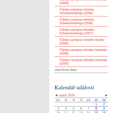
(2009)
Články a projevy ministra
Schwarzenberga (2009)
Články a projevy ministra
Schwarzenberga (2008)
Články a projevy ministra
Schwarzenberga (2007)
Články a projevy ministra Vondry
(2006)
Články a projevy ministra Svobody
(2006)
Články a projevy ministra Svobody
(2005)
otevřená data
Kalendář událostí
◄
srpen 2026
►
po
út
st
čt
pá
so
ne
1
2
3
4
5
6
7
8
9
10
11
12
13
14
15
16