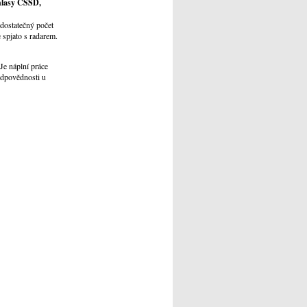
 hlasy ČSSD,
dostatečný počet
 spjato s radarem.
Je náplní práce
 odpovědnosti u