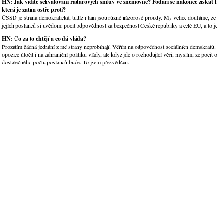
HN: Jak vidíte schvalování radarových smluv ve sněmovně? Podaří se nakonec získat
která je zatím ostře proti?
ČSSD je strana demokratická, tudíž i tam jsou různé názorové proudy. My velice doufáme, že 
jejích poslanců si uvědomí pocit odpovědnost za bezpečnost České republiky a celé EU, a to je
HN: Co za to chtějí a co dá vláda?
Prozatím žádná jednání z mé strany neprobíhají. Věřím na odpovědnost sociálních demokratů. 
opozice útočit i na zahraniční politiku vlády, ale když jde o rozhodující věci, myslím, že pocit
dostatečného počtu poslanců bude. To jsem přesvědčen.