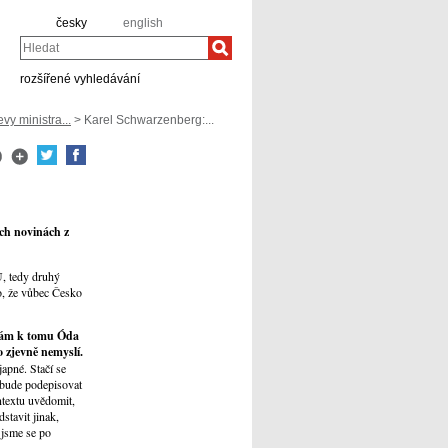
česky
english
Hledat
rozšířené vyhledávání
vy ministra...
> Karel Schwarzenberg:...
ch novinách z
U, tedy druhý
o, že vůbec Česko
 vám k tomu Óda
o zjevně nemyslí.
japné. Stačí se
 bude podepisovat
ntextu uvědomit,
stavit jinak,
 jsme se po