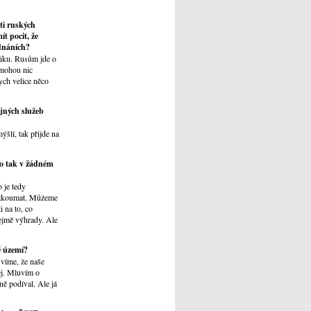
ti ruských
t pocit, že
ednáních?
tiku. Rusům jde o
emohou nic
ych velice něco
jných služeb
šlí, tak přijde na
to tak v žádném
 je tedy
řezkoumat. Můžeme
i na to, co
řejmě výhrady. Ale
é území?
 víme, že naše
ěj. Mluvím o
ně podíval. Ale já