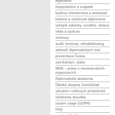
legislativa
hospodaření a majetek
budovy ministerstva a ambasád
historie a osobnosti diplomacie
veřejné zakázky, soutěže, dotace
věda a výzkum
smlouvy
audit, kontrola, whistleblowing
adresář diplomatických misí
prezentace Česka
zaměstnání, stáže
NKM – práce v mezinárodních
organizacích
Diplomatická akademie
Dětská skupina Zamiňáček
sdružení rodinných příslušníků
úřednická zkouška
osobní údaje (GDPR)
FAQ