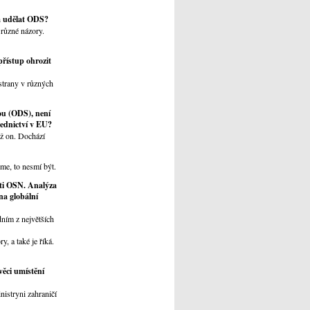
á udělat ODS?
 různé názory.
přístup ohrozit
strany v různých
ou (ODS), není
sednictví v EU?
ež on. Dochází
me, to nesmí být.
ti OSN. Analýza
 na globální
dním z největších
, a také je říká.
věci umístění
nistryni zahraničí