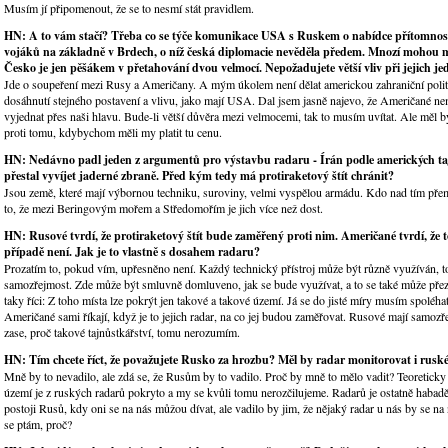
Musím jí připomenout, že se to nesmí stát pravidlem.
HN: A to vám stačí? Třeba co se týče komunikace USA s Ruskem o nabídce přítomnos
vojáků na základně v Brdech, o níž česká diplomacie nevěděla předem. Mnozí mohou mí
Česko je jen pěšákem v přetahování dvou velmocí. Nepožadujete větší vliv při jejich j
Jde o soupeření mezi Rusy a Američany. A mým úkolem není dělat americkou zahraniční poli
dosáhnutí stejného postavení a vlivu, jako mají USA. Dal jsem jasně najevo, že Američané n
vyjednat přes naši hlavu. Bude-li větší důvěra mezi velmocemi, tak to musím uvítat. Ale měl b
proti tomu, kdybychom měli my platit tu cenu.
HN: Nedávno padl jeden z argumentů pro výstavbu radaru - Írán podle amerických ta
přestal vyvíjet jaderné zbraně. Před kým tedy má protiraketový štít chránit?
Jsou země, které mají výbornou techniku, suroviny, velmi vyspělou armádu. Kdo nad tím přemý
to, že mezi Beringovým mořem a Středomořím je jich více než dost.
HN: Rusové tvrdí, že protiraketový štít bude zaměřený proti nim. Američané tvrdí, že 
případě není. Jak je to vlastně s dosahem radaru?
Prozatím to, pokud vím, upřesněno není. Každý technický přístroj může být různě využíván, to
samozřejmost. Zde může být smluvně domluveno, jak se bude využívat, a to se také může p
taky říci: Z toho místa lze pokrýt jen takové a takové území. Já se do jisté míry musím spoléhat
Američané sami říkají, když je to jejich radar, na co jej budou zaměřovat. Rusové mají samoz
zase, proč takové tajnůstkářství, tomu nerozumím.
HN: Tím chcete říct, že považujete Rusko za hrozbu? Měl by radar monitorovat i rusk
Mně by to nevadilo, ale zdá se, že Rusům by to vadilo. Proč by mně to mělo vadit? Teoreticky
území je z ruských radarů pokryto a my se kvůli tomu nerozčilujeme. Radarů je ostatně habad
postoji Rusů, kdy oni se na nás můžou dívat, ale vadilo by jim, že nějaký radar u nás by se na 
se ptám, proč?