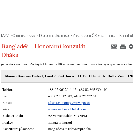
MZV
>
O ministerstvu
>
Diplomatické mise
>
Zastoupení ČR v zahraničí
> Bangladé
Bangladéš - Honorární konzulát
Dháka
převzato z databáze Zastupitelské úřady ČR ve správě odboru administrativy a zpracování info
Monem Business District, Level 2, East Tower, 111, Bir Uttam C.R. Dutta Road, 12
Telefon
+88-02-9632011-13, +88-02-9632304-10
Fax
+88 029 612 012, +88 029 632 315
E-mail
Dhaka.Honorary@mzv.gov.cz
Web:
www.czechrepublicbd.com
Vedoucí úřadu
ASM Mohiuddin MONEM
Funkce
honorární konzul
Konzulární působnost
Bangladéšská lidová republika