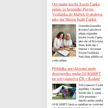
Originální kresba Josefa Čapka
putuje ze Severního Porýní-
Vestfálska do Malých Svatoňovic
jako dar Muzeu bratří Čapků.
Generální konzulka
Kristina Larischová
přijala originální
kresbu Josefa Čapka
jako dar od Krystyny
Stein, která žije v
Dürenu v Severním
Porýní-Vestfálsku.
Paní Stein zdědila od
svého přítele...
Přehlídka upcyklované módy
designového studia OURSHIFT
na velvyslanectví ČR v Kodani
Velvyslanectví České
republiky v Kodani
hostilo dne 4. srpna
2026 prezentaci
dánské módní značky
OUR SHIFT, která se zaměřuje na využívání
odpadních textilií a jejich přeměnu na nové...