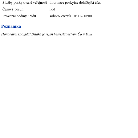
Služby poskytované veřejnosti
informace poskytne dohlížející úřad
Časový posun
hod
Provozní hodiny úřadu
sobota- čtvrtek 10:00 - 18:00
Poznámka
Honorární konzulát Dháka je řízen Velvyslanectvím ČR v Dillí