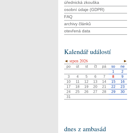
úřednická zkouška
osobní údaje (GDPR)
FAQ
archivy článků
otevřená data
Kalendář událostí
◄
srpen 2026
►
po
út
st
čt
pá
so
ne
1
2
3
4
5
6
7
8
9
10
11
12
13
14
15
16
17
18
19
20
21
22
23
24
25
26
27
28
29
30
31
dnes z ambasád