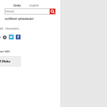
česky
english
Hledat
rozšířené vyhledávání
š - Honorární...
rmací MZV
05 Dháka