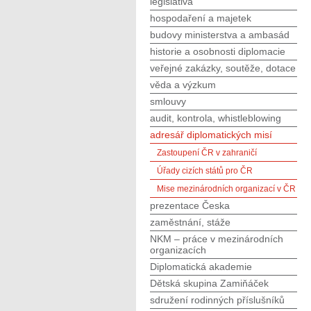
legislativa
hospodaření a majetek
budovy ministerstva a ambasád
historie a osobnosti diplomacie
veřejné zakázky, soutěže, dotace
věda a výzkum
smlouvy
audit, kontrola, whistleblowing
adresář diplomatických misí
Zastoupení ČR v zahraničí
Úřady cizích států pro ČR
Mise mezinárodních organizací v ČR
prezentace Česka
zaměstnání, stáže
NKM – práce v mezinárodních
organizacích
Diplomatická akademie
Dětská skupina Zamiňáček
sdružení rodinných příslušníků