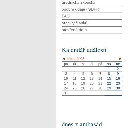
úřednická zkouška
osobní údaje (GDPR)
FAQ
archivy článků
otevřená data
Kalendář událostí
◄
srpen 2026
►
po
út
st
čt
pá
so
ne
1
2
3
4
5
6
7
8
9
10
11
12
13
14
15
16
17
18
19
20
21
22
23
24
25
26
27
28
29
30
31
dnes z ambasád