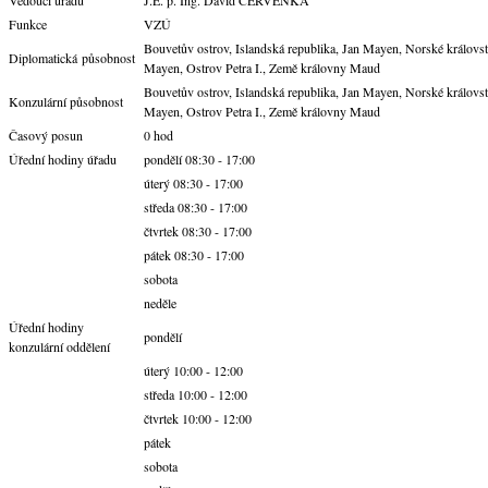
Vedoucí úřadu
J.E. p. Ing. David ČERVENKA
Funkce
VZÚ
Bouvetův ostrov, Islandská republika, Jan Mayen, Norské královst
Diplomatická působnost
Mayen, Ostrov Petra I., Země královny Maud
Bouvetův ostrov, Islandská republika, Jan Mayen, Norské královst
Konzulární působnost
Mayen, Ostrov Petra I., Země královny Maud
Časový posun
0 hod
Úřední hodiny úřadu
pondělí 08:30 - 17:00
úterý 08:30 - 17:00
středa 08:30 - 17:00
čtvrtek 08:30 - 17:00
pátek 08:30 - 17:00
sobota
neděle
Úřední hodiny
pondělí
konzulární oddělení
úterý 10:00 - 12:00
středa 10:00 - 12:00
čtvrtek 10:00 - 12:00
pátek
sobota