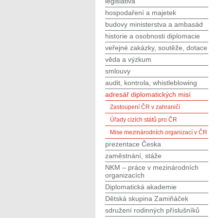
legislativa
hospodaření a majetek
budovy ministerstva a ambasád
historie a osobnosti diplomacie
veřejné zakázky, soutěže, dotace
věda a výzkum
smlouvy
audit, kontrola, whistleblowing
adresář diplomatických misí
Zastoupení ČR v zahraničí
Úřady cizích států pro ČR
Mise mezinárodních organizací v ČR
prezentace Česka
zaměstnání, stáže
NKM – práce v mezinárodních
organizacích
Diplomatická akademie
Dětská skupina Zamiňáček
sdružení rodinných příslušníků