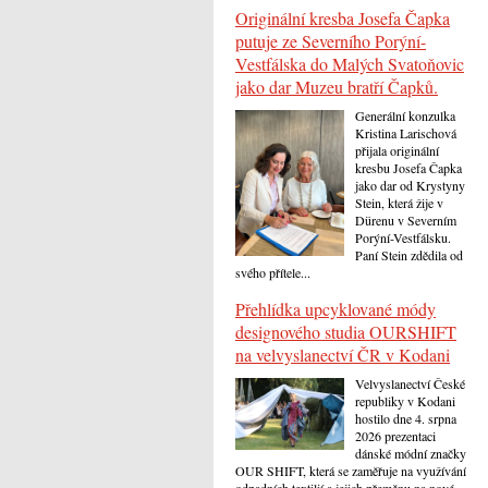
Originální kresba Josefa Čapka
putuje ze Severního Porýní-
Vestfálska do Malých Svatoňovic
jako dar Muzeu bratří Čapků.
Generální konzulka
Kristina Larischová
přijala originální
kresbu Josefa Čapka
jako dar od Krystyny
Stein, která žije v
Dürenu v Severním
Porýní-Vestfálsku.
Paní Stein zdědila od
svého přítele...
Přehlídka upcyklované módy
designového studia OURSHIFT
na velvyslanectví ČR v Kodani
Velvyslanectví České
republiky v Kodani
hostilo dne 4. srpna
2026 prezentaci
dánské módní značky
OUR SHIFT, která se zaměřuje na využívání
odpadních textilií a jejich přeměnu na nové...