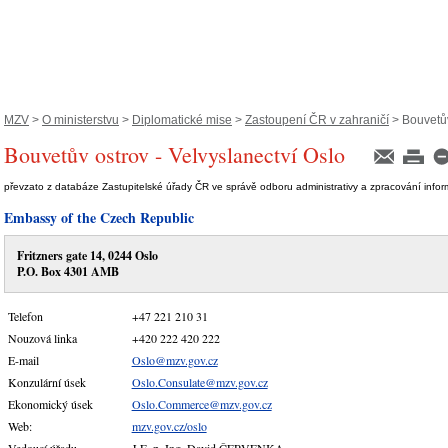
MZV
>
O ministerstvu
>
Diplomatické mise
>
Zastoupení ČR v zahraničí
> Bouvetův 
Bouvetův ostrov - Velvyslanectví Oslo
převzato z databáze Zastupitelské úřady ČR ve správě odboru administrativy a zpracování info
Embassy of the Czech Republic
Fritzners gate 14, 0244 Oslo
P.O. Box 4301 AMB
Telefon
+47 221 210 31
Nouzová linka
+420 222 420 222
E-mail
Oslo@mzv.gov.cz
Konzulární úsek
Oslo.Consulate@mzv.gov.cz
Ekonomický úsek
Oslo.Commerce@mzv.gov.cz
Web:
mzv.gov.cz/oslo