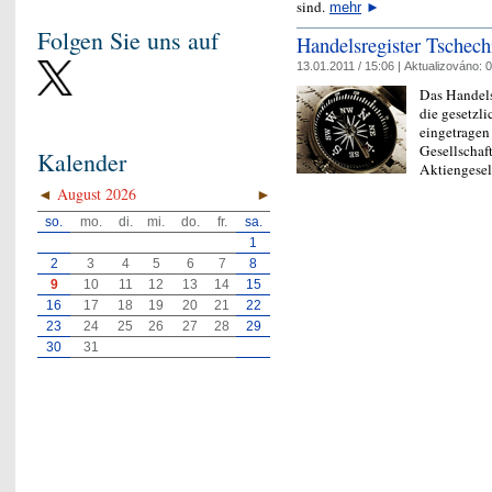
sind.
mehr
►
Folgen Sie uns auf
Handelsregister Tschech
13.01.2011 / 15:06 |
Aktualizováno:
0
Das Handelsr
die gesetzl
eingetragen
Gesellschaf
Kalender
Aktiengesel
◄
August 2026
►
so.
mo.
di.
mi.
do.
fr.
sa.
1
2
3
4
5
6
7
8
9
10
11
12
13
14
15
16
17
18
19
20
21
22
23
24
25
26
27
28
29
30
31