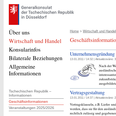
Über uns
Home
>
Wirtschaft und Handel
Geschäftsinformati
Wirtschaft und Handel
Konsularinfos
Unternehmensgründung i
Bilaterale Beziehungen
13.01.2011 / 14:32 |
Aktualizováno:
3
Allgemeine
Nach der We
ausländisch
Informationen
interessante
zukunftsträc
ausgebildet
Vertragsgestaltung
Tschechischen Republik –
Informationen
13.01.2011 / 14:37 |
Aktualizováno:
2
Geschäftsinformationen
Vertragsklauseln, z.B. Liefer- 
Veranstaltungen 2025/2026
werden, dass sie für den ausländ
rechtlich zulässig und gegebenen