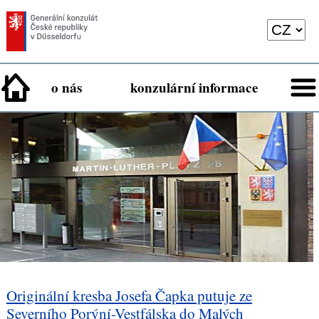
o nás
konzulární informace
Originální kresba Josefa Čapka putuje ze
Severního Porýní-Vestfálska do Malých