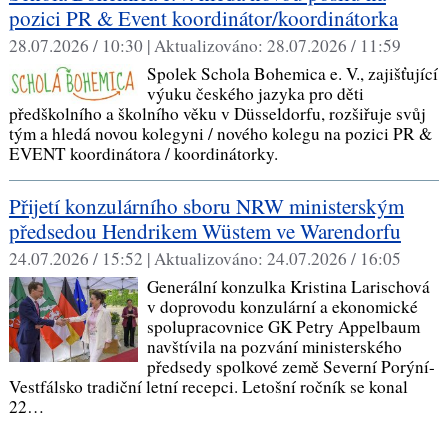
pozici PR & Event koordinátor/koordinátorka
28.07.2026 / 10:30 |
Aktualizováno:
28.07.2026 / 11:59
Spolek Schola Bohemica e. V., zajišťující
výuku českého jazyka pro děti
předškolního a školního věku v Düsseldorfu, rozšiřuje svůj
tým a hledá novou kolegyni / nového kolegu na pozici PR &
EVENT koordinátora / koordinátorky.
Přijetí konzulárního sboru NRW ministerským
předsedou Hendrikem Wüstem ve Warendorfu
24.07.2026 / 15:52 |
Aktualizováno:
24.07.2026 / 16:05
Generální konzulka Kristina Larischová
v doprovodu konzulární a ekonomické
spolupracovnice GK Petry Appelbaum
navštívila na pozvání ministerského
předsedy spolkové země Severní Porýní-
Vestfálsko tradiční letní recepci. Letošní ročník se konal
22…