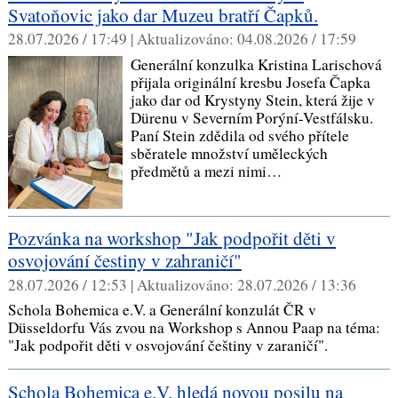
Svatoňovic jako dar Muzeu bratří Čapků.
28.07.2026 / 17:49 |
Aktualizováno:
04.08.2026 / 17:59
Generální konzulka Kristina Larischová
přijala originální kresbu Josefa Čapka
jako dar od Krystyny Stein, která žije v
Dürenu v Severním Porýní-Vestfálsku.
Paní Stein zdědila od svého přítele
sběratele množství uměleckých
předmětů a mezi nimi…
Pozvánka na workshop "Jak podpořit děti v
osvojování čestiny v zahraničí"
28.07.2026 / 12:53 |
Aktualizováno:
28.07.2026 / 13:36
Schola Bohemica e.V. a Generální konzulát ČR v
Düsseldorfu Vás zvou na Workshop s Annou Paap na téma:
"Jak podpořit děti v osvojování češtiny v zaraničí".
Schola Bohemica e.V. hledá novou posilu na