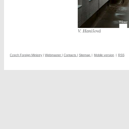
V. Hanišová
Czech Foreign Ministry
|
Webmaster
|
Contacts
|
Sitemap
|
Mobile version
|
RSS