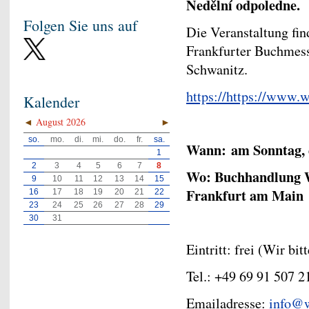
Nedělní odpoledne
Folgen Sie uns auf
Die Veranstaltung f
Frankfurter Buchmess
Schwanitz.
https://​https://www.
Kalender
◄
August 2026
►
so.
mo.
di.
mi.
do.
fr.
sa.
Wann: am Sonntag, 
1
2
3
4
5
6
7
8
Wo: Buchhandlung W
9
10
11
12
13
14
15
Frankfurt am Main
16
17
18
19
20
21
22
23
24
25
26
27
28
29
30
31
Eintritt: frei (Wir b
Tel.: +49 69 91 507 2
Emailadresse:
info@w