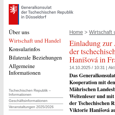
Über uns
Home
>
Wirtschaft
Wirtschaft und Handel
Einladung zur
Konsularinfos
der tschechisch
Bilaterale Beziehungen
Hanišová in F
Allgemeine
14.10.2025 / 10:31 |
Akt
Informationen
Das Generalkonsulat 
Kooperation mit de
Mährischen Landesb
Tschechischen Republik –
Weltenleser und mit
Informationen
Geschäftsinformationen
der Tschechischen Re
Veranstaltungen 2025/2026
Viktorie Hanišová 