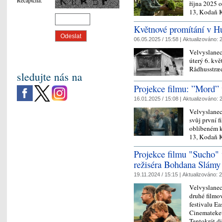
října 2025 
13, Kodaň 
Květnové promítání v Hu
06.05.2025 / 15:58 |
Aktualizováno:
2
Velvyslanec
úterý 6. kv
Rådhusstræd
sledujte nás na
Projekce filmu: ”Mord” 
16.01.2025 / 15:08 |
Aktualizováno:
2
Velvyslanec
svůj první f
oblíbeném k
13, Kodaň 
Projekce filmu "Sucho" 
režiséra Bohdana Slámy
19.11.2024 / 15:15 |
Aktualizováno:
2
Velvyslanec
druhé filmov
festivalu E
Cinemateket
Tentokrát d