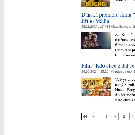
Dánská premiéra filmu "
Jiřího Mádla
08.11.2024 / 17:45 |
Aktualizováno:
2
ZÚ Kodaň mě
možnost uvé
filmovou no
Promítání p
kině Cinem
Film "Kdo chce zabít Je
14.08.2024 / 15:28 |
Aktualizováno:
1
Velvyslanec
úterý 3. zář
Husets Biog
diváci možn
Kdo chce z
1
2
3
4