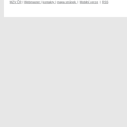
MZV ČR
|
Webmaster
|
kontakty
|
mapa stránek
|
Mobilní verze
|
RSS