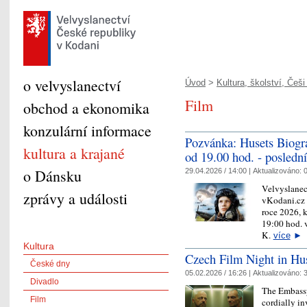
o velvyslanectví
Úvod
>
Kultura, školství, Češi 
Film
obchod a ekonomika
konzulární informace
Pozvánka: Husets Biogr
kultura a krajané
od 19.00 hod. - poslední
o Dánsku
29.04.2026 / 14:00 |
Aktualizováno:
0
Velvyslanec
zprávy a události
vKodani.cz 
roce 2026, k
19:00 hod. 
K.
více
►
Kultura
Czech Film Night in Hu
České dny
05.02.2026 / 16:26 |
Aktualizováno:
3
Divadlo
The Embassy
Film
cordially i