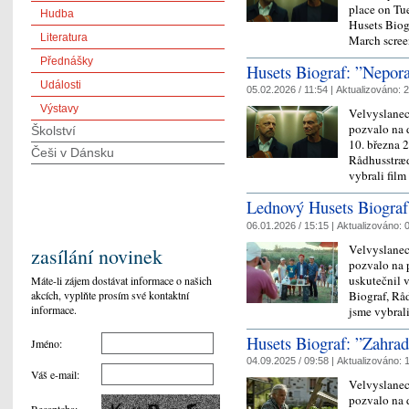
place on Tue
Hudba
Husets Biog
Literatura
March scre
Přednášky
Husets Biograf: ”Nepora
Události
05.02.2026 / 11:54 |
Aktualizováno:
2
Výstavy
Velvyslanec
pozvalo na d
Školství
10. března 
Češi v Dánsku
Rådhusstræd
vybrali fil
Lednový Husets Biograf:
06.01.2026 / 15:15 |
Aktualizováno:
0
Velvyslanec
zasílání novinek
pozvalo na 
uskutečnil 
Máte-li zájem dostávat informace o našich
akcích, vyplňte prosím své kontaktní
Biograf, Rå
informace.
jsme vybral
Husets Biograf: ”Zahra
Jméno
:
04.09.2025 / 09:58 |
Aktualizováno:
1
Váš e-mail
:
Velvyslanec
pozvalo na d
Recaptcha
: