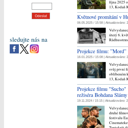
října 2025 
13, Kodaň 
Květnové promítání v Hu
06.05.2025 / 15:58 |
Aktualizováno:
2
Velvyslanec
úterý 6. kv
sledujte nás na
Rådhusstræd
Projekce filmu: ”Mord” 
16.01.2025 / 15:08 |
Aktualizováno:
2
Velvyslanec
svůj první f
oblíbeném k
13, Kodaň 
Projekce filmu "Sucho" 
režiséra Bohdana Slámy
19.11.2024 / 15:15 |
Aktualizováno:
2
Velvyslanec
druhé filmov
festivalu E
Cinemateket
Tentokrát d