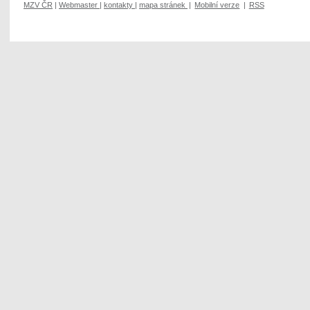
MZV ČR
|
Webmaster
|
kontakty
|
mapa stránek
|
Mobilní verze
|
RSS