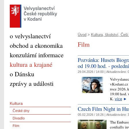
o velvyslanectví
Úvod
>
Kultura, školství, Češi 
Film
obchod a ekonomika
konzulární informace
Pozvánka: Husets Biogr
kultura a krajané
od 19.00 hod. - poslední
o Dánsku
29.04.2026 / 14:00 |
Aktualizováno:
0
Velvyslanec
zprávy a události
vKodani.cz 
roce 2026, k
19:00 hod. 
K.
více
►
Kultura
Czech Film Night in Hu
České dny
05.02.2026 / 16:26 |
Aktualizováno:
3
Divadlo
The Embassy
Film
cordially i