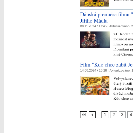
Dánská premiéra filmu "
Jiřího Mádla
08.11.2024 / 17:45 |
Aktualizováno:
2
ZÚ Kodaň mě
možnost uvé
filmovou no
Promítání p
kině Cinem
Film "Kdo chce zabít Je
14.08.2024 / 15:28 |
Aktualizováno:
1
Velvyslanec
úterý 3. zář
Husets Biog
diváci možn
Kdo chce z
1
2
3
4