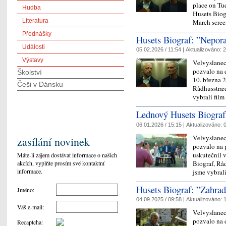
place on Tue
Hudba
Husets Biog
Literatura
March scre
Přednášky
Husets Biograf: ”Nepora
Události
05.02.2026 / 11:54 |
Aktualizováno:
2
Výstavy
Velvyslanec
pozvalo na d
Školství
10. března 
Češi v Dánsku
Rådhusstræd
vybrali fil
Lednový Husets Biograf:
06.01.2026 / 15:15 |
Aktualizováno:
0
Velvyslanec
zasílání novinek
pozvalo na 
uskutečnil 
Máte-li zájem dostávat informace o našich
akcích, vyplňte prosím své kontaktní
Biograf, Rå
informace.
jsme vybral
Husets Biograf: ”Zahra
Jméno
:
04.09.2025 / 09:58 |
Aktualizováno:
1
Váš e-mail
:
Velvyslanec
pozvalo na d
Recaptcha
: