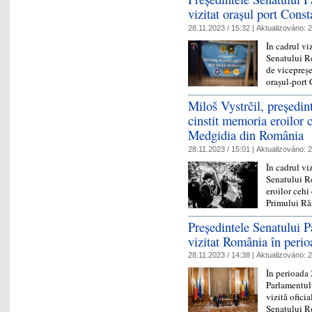
vizitat orașul port Const
28.11.2023 / 15:32 |
Aktualizováno:
2
În cadrul vi
Senatului Re
de vicepreș
orașul-port
Miloš Vystrčil, președin
cinstit memoria eroilor c
Medgidia din România
28.11.2023 / 15:01 |
Aktualizováno:
2
În cadrul vi
Senatului R
eroilor cehi
Primului R
Președintele Senatului 
vizitat România în peri
28.11.2023 / 14:38 |
Aktualizováno:
2
În perioada 
Parlamentulu
vizită ofici
Senatului R