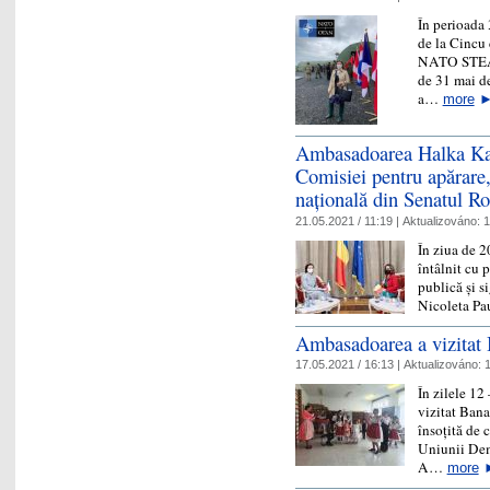
În perioada 
de la Cincu 
NATO STEA
de 31 mai de
a…
more
Ambasadoarea Halka Kais
Comisiei pentru apărare,
naţională din Senatul R
21.05.2021 / 11:19 |
Aktualizováno:
1
În ziua de 
întâlnit cu 
publică şi s
Nicoleta Pa
Ambasadoarea a vizitat 
17.05.2021 / 16:13 |
Aktualizováno:
1
În zilele 1
vizitat Bana
însoțită de 
Uniunii Dem
A…
more