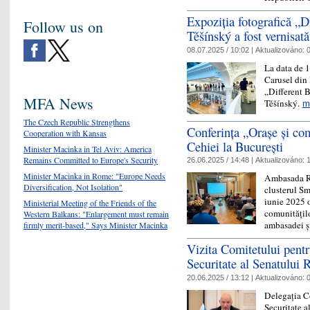
Expoziția fotografică „D
Follow us on
Těšínský a fost vernisată 
08.07.2025 / 10:02 |
Aktualizováno:
0
La data de 1 
Carusel din 
„Different 
MFA News
Těšínský.
m
The Czech Republic Strengthens
Conferința „Orașe și co
Cooperation with Kansas
Cehiei la București
Minister Macinka in Tel Aviv: America
Remains Committed to Europe's Security
26.06.2025 / 14:48 |
Aktualizováno:
1
Minister Macinka in Rome: "Europe Needs
Ambasada Re
Diversification, Not Isolation"
clusterul Sm
iunie 2025 o
Ministerial Meeting of the Friends of the
comunitățilo
Western Balkans: "Enlargement must remain
ambasadei 
firmly merit-based," Says Minister Macinka
Vizita Comitetului pentr
Securitate al Senatului
20.06.2025 / 13:12 |
Aktualizováno:
0
Delegația Co
Securitate a