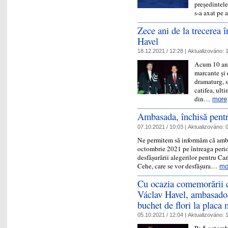
președintel
s-a axat pe
Zece ani de la trecerea î
Havel
18.12.2021 / 12:28 |
Aktualizováno:
1
Acum 10 ani
marcante și 
dramaturg, s
catifea, ult
din…
more
Ambasada, închisă pentr
07.10.2021 / 10:03 |
Aktualizováno:
0
Ne permitem să informăm că amba
octombrie 2021 pe întreaga peri
desfășurării alegerilor pentru C
Cehe, care se vor desfășura…
mo
Cu ocazia comemorării ce
Václav Havel, ambasado
buchet de flori la placa
05.10.2021 / 12:04 |
Aktualizováno:
1