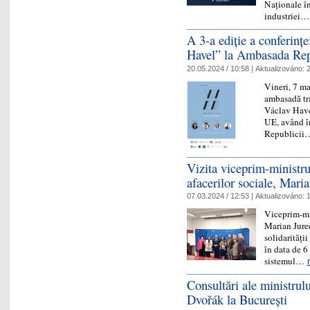
Naționale în
industriei
A 3-a ediție a conferinț
Havel” la Ambasada Repu
20.05.2024 / 10:58 |
Aktualizováno:
2
Vineri, 7 m
ambasadă tr
Václav Havel
UE, având în
Republici
Vizita viceprim-ministrul
afacerilor sociale, Mari
07.03.2024 / 12:53 |
Aktualizováno:
1
Viceprim-min
Marian Jureč
solidarități
în data de 6
sistemul…
Consultări ale ministrul
Dvořák la București