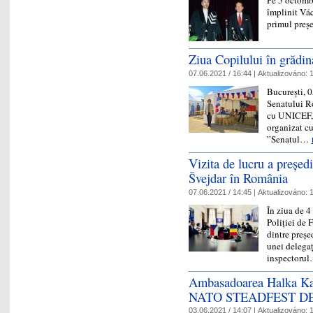
Pe 5 octombr
împlinit Vác
primul preș
Ziua Copilului în grădi
07.06.2021 / 16:44 |
Aktualizováno:
1
București, 0
Senatului R
cu UNICEF, 
organizat cu
”Senatul…
Vizita de lucru a președi
Švejdar în România
07.06.2021 / 14:45 |
Aktualizováno:
1
În ziua de 4
Poliției de 
dintre preșe
unei delegaț
inspectoru
Ambasadoarea Halka Kaise
NATO STEADFEST DEF
03.06.2021 / 14:07 |
Aktualizováno:
1