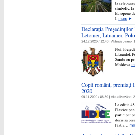
la celebrare
simbolic, la
Europene de 
I.
more
►
Declarația Președinților
Letoniei, Lituaniei, Polo
24.12.2020 / 12:46 |
Aktualizováno:
1
Noi, Președi
Lituaniei, P
Sandu cu pri
Moldova
m
Copii români, premiați l
2020
09.11.2020 / 08:30 |
Aktualizováno:
2
La ediția 48
Plastice pen
participat p
decis să pre
Piatra…
mo