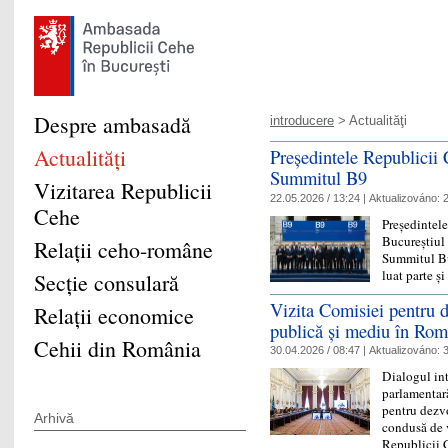
Despre ambasadă
introducere
> Actualităţi
Actualităţi
Președintele Republicii C
Summitul B9
Vizitarea Republicii
22.05.2026 / 13:24 |
Aktualizováno:
2
Cehe
Președintele
Bucureștiul 
Relaţii ceho-române
Summitul Buc
luat parte și
Secţie consulară
Vizita Comisiei pentru d
Relaţii economice
publică și mediu în Rom
Cehii din România
30.04.2026 / 08:47 |
Aktualizováno:
3
Dialogul in
parlamentar
pentru dezvo
Arhivă
condusă de 
Republicii