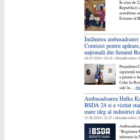
În ziua de 
Republicii c
acreditare s
Externe al 
Întâlnirea ambasadoarei
Comisiei pentru apărare,
națională din Senatul R
26.07.2024 / 15:41 |
Aktualizováno:
0
Președinta C
siguranță na
a primit-o l
Cehe în Româ
sale în…
m
Ambasadoarea Halka Kais
BSDA 24 si a vizitat sta
mare târg al industriei 
27.05.2024 / 11:37 |
Aktualizováno:
2
Ambasadoare
”Regiunea M
aderarea la