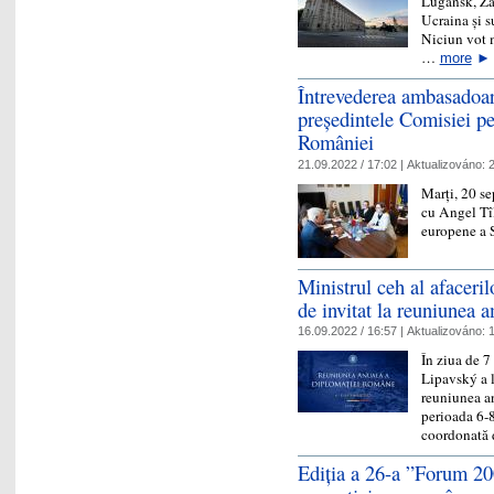
Lugansk, Zap
Ucraina și s
Niciun vot m
…
more
►
Întrevederea ambasadoar
președintele Comisiei pe
României
21.09.2022 / 17:02 |
Aktualizováno:
2
Marți, 20 se
cu Angel Tîl
europene a 
Ministrul ceh al afaceril
de invitat la reuniunea 
16.09.2022 / 16:57 |
Aktualizováno:
1
În ziua de 7
Lipavský a lu
reuniunea an
perioada 6-8
coordonat
Ediția a 26-a ”Forum 20