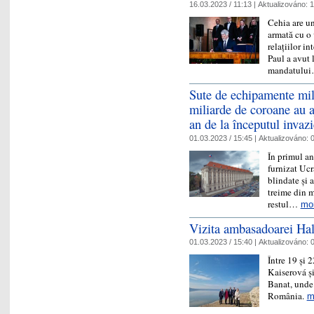
16.03.2023 / 11:13 |
Aktualizováno:
1
Cehia are un
armată cu o 
relațiilor in
Paul a avut 
mandatulu
Sute de echipamente mili
miliarde de coroane au a
an de la începutul invazi
01.03.2023 / 15:45 |
Aktualizováno:
0
În primul an
furnizat Ucr
blindate și 
treime din m
restul…
mo
Vizita ambasadoarei Hal
01.03.2023 / 15:40 |
Aktualizováno:
0
Între 19 și
Kaiserová ș
Banat, unde 
România.
m