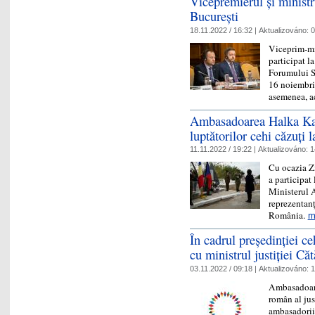
Vicepremierul și ministr
București
18.11.2022 / 16:32 |
Aktualizováno:
0
Viceprim-min
participat l
Forumului Sa
16 noiembrie
asemenea, 
Ambasadoarea Halka Kai
luptătorilor cehi căzuți 
11.11.2022 / 19:22 |
Aktualizováno:
1
Cu ocazia Z
a participa
Ministerul A
reprezentanț
România.
m
În cadrul președinției c
cu ministrul justiției Că
03.11.2022 / 09:18 |
Aktualizováno:
1
Ambasadoare
român al just
ambasadorii 