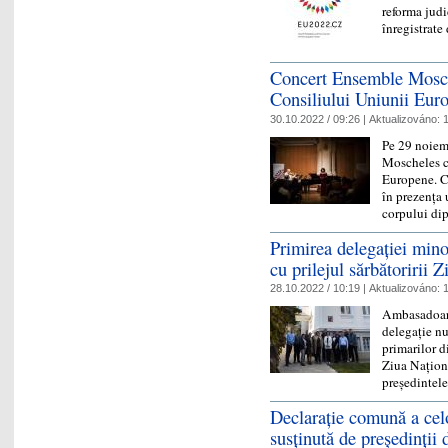
reforma judi
înregistra
Concert Ensemble Mosche
Consiliului Uniunii Eur
30.10.2022 / 09:26 |
Aktualizováno:
1
Pe 29 noiem
Moscheles c
Europene. C
în prezența 
corpului di
Primirea delegației minor
cu prilejul sărbătoririi 
28.10.2022 / 10:19 |
Aktualizováno:
1
Ambasadoare
delegație nu
primarilor d
Ziua Națion
președinte
Declaraţie comună a cel
susţinută de preşedinţii