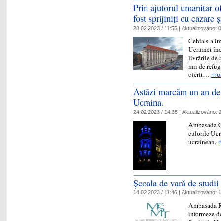
Prin ajutorul umanitar o
fost sprijiniți cu cazare 
28.02.2023 / 11:55 |
Aktualizováno:
0
Cehia s-a im
Ucrainei înc
livrările de
mii de refug
oferit…
mo
Astăzi marcăm un an de l
Ucraina.
24.02.2023 / 14:35 |
Aktualizováno:
2
Ambasada Ceh
culorile Ucr
ucrainean.
Școala de vară de studii
14.02.2023 / 11:46 |
Aktualizováno:
1
Ambasada Re
informeze de