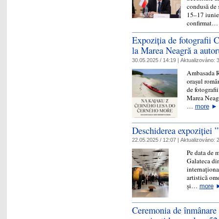
condusă de s
15–17 iunie 
confirmat
Expoziția de fotografii
la Marea Neagră a auto
30.05.2025 / 14:19 |
Aktualizováno:
3
Ambasada Re
orașul româ
de fotografi
Marea Neagr
…
more
►
Deschiderea expoziției 
22.05.2025 / 12:07 |
Aktualizováno:
2
Pe data de m
Galateca din
internaționa
artistică om
și…
more
Ceremonia de înmânare a