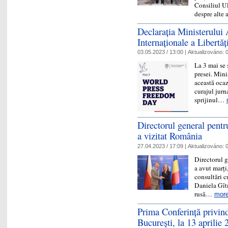
Consiliul UE
despre alte
Declarația Ministerului 
Internaționale a Libertăț
03.05.2023 / 13:00 |
Aktualizováno:
0
La 3 mai se 
presei. Mini
această ocaz
curajul jurna
sprijinul…
Directorul general pentr
a vizitat România
27.04.2023 / 17:09 |
Aktualizováno:
0
Directorul g
a avut marți
consultări c
Daniela Gîtm
rusă…
mor
Prima Conferință privind
București, la 13 aprilie