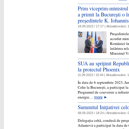
Prim viceprim-ministrul 
a primit la București o î
președintele K. Iohannis
18.09.2023 / 17:17 |
Aktualizováno:
1
Președintel
acordat min
României în 
întărirea re
Ministrul 
SUA au sprijinit Republi
la proiectul Phoenix
11.09.2023 / 15:44 |
Aktualizováno:
1
În data de 6 septembrie 2023, Ju
Cehe la București, a participat la
Programul de conversie a infrastru
energie…
more
►
Summitul Inițiativei cel
08.09.2023 / 18:24 |
Aktualizováno:
0
Delegația cehă, condusă de preș
Adamová a participat în data de 6