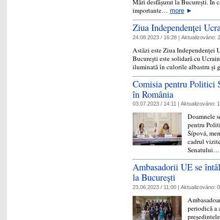
Mări desfășurat la București. În 
importante…
more
►
Ziua Independenței Ucra
24.08.2023 / 16:28 |
Aktualizováno:
2
Astăzi este Ziua Independenței 
București este solidară cu Ucraina
iluminată în culorile albastru și
Comisia pentru Politici 
în România
03.07.2023 / 14:11 |
Aktualizováno:
1
Doamnele se
pentru Polit
Šípová, memb
cadrul vizit
Senatului
Ambasadorii UE se întâl
la București
23.06.2023 / 11:00 |
Aktualizováno:
0
Ambasadoare
periodică a
președintele