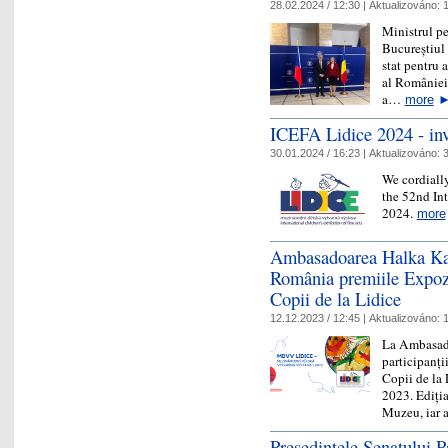
28.02.2024 / 12:30 |
Aktualizováno:
1
Ministrul pe
Bucureștiul 
stat pentru 
al României.
a…
more
ICEFA Lidice 2024 - invi
30.01.2024 / 16:23 |
Aktualizováno:
3
We cordially
the 52nd Int
2024.
more
Ambasadoarea Halka Kais
România premiile Expozi
Copii de la Lidice
12.12.2023 / 12:45 |
Aktualizováno:
1
La Ambasada
participanți
Copii de la L
2023. Ediția
Muzeu, iar
Președintele Senatului 