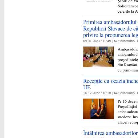
Școlii de Va
Solicităm ce
cererile l
Primirea ambasadorului 
Republicii Slovace de c
privire la propunerea leg
09.01.2023 / 15:49 |
Aktualizováno:
1
Ambasadoare
ambasadorul
președintele
din România
cu prim-mi
Recepție cu ocazia înche
UE
16.12.2022 / 10:18 |
Aktualizováno:
1
Pe 15 decemb
Președinției
ambasadoare
suedeze. Inv
afaceri eu
Întâlnirea ambasadorilo