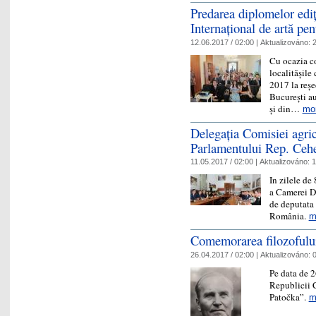
Predarea diplomelor ediț
Internațional de artă pe
12.06.2017 / 02:00 |
Aktualizováno:
2
Cu ocazia co
localitășile
2017 la reș
București au
și din…
mo
Delegaţia Comisiei agri
Parlamentului Rep. Ceh
11.05.2017 / 02:00 |
Aktualizováno:
1
In zilele de
a Camerei D
de deputata 
România.
m
Comemorarea filozofulu
26.04.2017 / 02:00 |
Aktualizováno:
0
Pe data de 2
Republicii 
Patočka”.
m