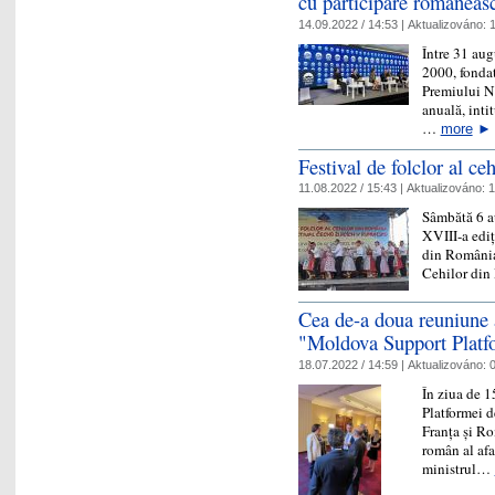
cu participare româneas
14.09.2022 / 14:53 |
Aktualizováno:
1
Între 31 aug
2000, fondat
Premiului No
anuală, inti
…
more
►
Festival de folclor al c
11.08.2022 / 15:43 |
Aktualizováno:
1
Sâmbătă 6 au
XVIII-a ediț
din România
Cehilor di
Cea de-a doua reuniune 
"Moldova Support Platfo
18.07.2022 / 14:59 |
Aktualizováno:
0
În ziua de 1
Platformei d
Franța și Ro
român al afa
ministrul…