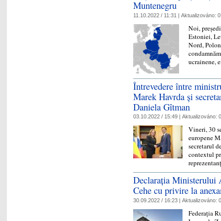
Muntenegru
11.10.2022 / 11:31 |
Aktualizováno:
0
Noi, preşedi
Estoniei, L
Nord, Poloni
condamnăm b
ucrainene, 
Întrevedere între minist
Marek Havrda și secretar
Daniela Gîtman
03.10.2022 / 15:49 |
Aktualizováno:
0
Vineri, 30 s
europene Mar
secretarul d
contextul pr
reprezentan
Declarația Ministerului 
Cehe cu privire la anexar
30.09.2022 / 16:23 |
Aktualizováno:
0
Federația Ru