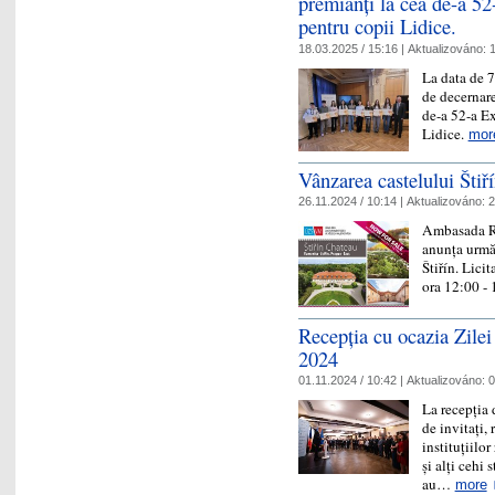
premianți la cea de-a 52
pentru copii Lidice.
18.03.2025 / 15:16 |
Aktualizováno:
1
La data de 
de decernare
de-a 52-a Ex
Lidice.
mor
Vânzarea castelului Štiřín
26.11.2024 / 10:14 |
Aktualizováno:
2
Ambasada Re
anunța următ
Štiřín. Lici
ora 12:00 -
Recepția cu ocazia Zilei
2024
01.11.2024 / 10:42 |
Aktualizováno:
0
La recepția 
de invitați,
instituțiilo
și alți cehi 
au…
more