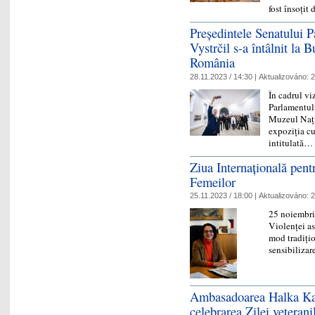
fost însoți
Președintele Senatului 
Vystrčil s-a întâlnit la 
România
28.11.2023 / 14:30 |
Aktualizováno:
2
În cadrul vi
Parlamentulu
Muzeul Nați
expoziția c
intitulată
Ziua Internațională pent
Femeilor
25.11.2023 / 18:00 |
Aktualizováno:
2
25 noiembrie
Violenței as
mod tradiți
sensibilizar
Ambasadoarea Halka Kais
celebrarea Zilei veterani