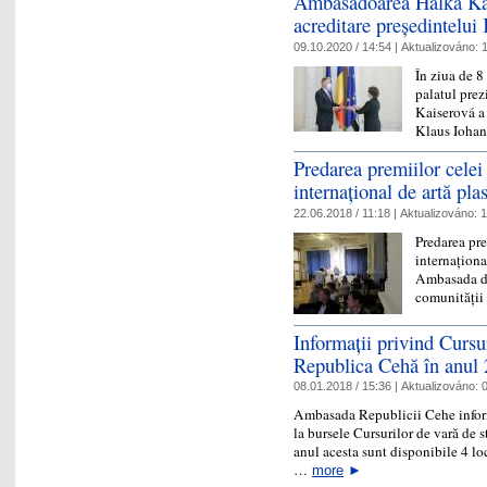
Ambasadoarea Halka Kais
acreditare președintelui
09.10.2020 / 14:54 |
Aktualizováno:
1
În ziua de 8
palatul pre
Kaiserová a 
Klaus Iohan
Predarea premiilor celei
internațional de artă pla
22.06.2018 / 11:18 |
Aktualizováno:
1
Predarea pre
internaționa
Ambasada din
comunității
Informații privind Cursur
Republica Cehă în anul 
08.01.2018 / 15:36 |
Aktualizováno:
0
Ambasada Republicii Cehe informe
la bursele Cursurilor de vară de 
anul acesta sunt disponibile 4 loc
…
more
►