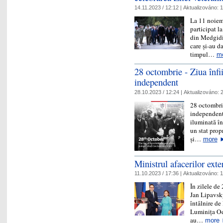
14.11.2023 / 12:12 |
Aktualizováno:
1
La 11 noiem
participat l
din Medgidia
care și-au d
timpul…
m
28 octombrie - Ziua înfii
independent
28.10.2023 / 12:24 |
Aktualizováno:
2
28 octombrie
independent
iluminată în
un stat pro
și…
more
Ministrul afacerilor ext
11.10.2023 / 17:36 |
Aktualizováno:
1
În zilele de
Jan Lipavský
întâlnire de
Luminița Odo
au…
more