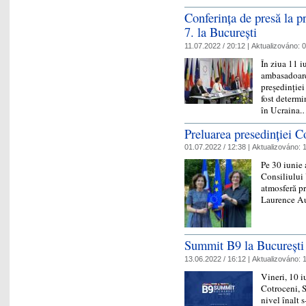
Conferința de presă la p
7. la București
11.07.2022 / 20:12 |
Aktualizováno:
0
În ziua 11 i
ambasadoarea
președinției
fost determi
în Ucraina
Preluarea presedinției C
01.07.2022 / 12:38 |
Aktualizováno:
1
Pe 30 iunie 
Consiliului 
atmosferă pr
Laurence A
Summit B9 la București
13.06.2022 / 16:12 |
Aktualizováno:
1
Vineri, 10 iu
Cotroceni, 
nivel înalt s