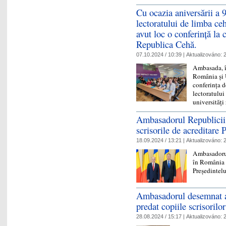
Cu ocazia aniversării a 
lectoratului de limba ceh
avut loc o conferință la 
Republica Cehă.
07.10.2024 / 10:39 |
Aktualizováno:
2
Ambasada, în
România și U
conferința d
lectoratului
universităț
Ambasadorul Republicii
scrisorile de acreditare
18.09.2024 / 13:21 |
Aktualizováno:
2
Ambasadorul
în România p
Președintel
Ambasadorul desemnat a
predat copiile scrisorilo
28.08.2024 / 15:17 |
Aktualizováno:
2