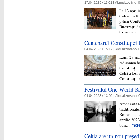
17.04.2023 / 11:01 |
Aktualizováno:
0
La 13 april
Cehiei în R
prima Confer
București, î
Crimeea, u
Centenarul Constituției 
04.04.2023 / 15:17 |
Aktualizováno:
0
Luni, 27 mar
Adunarea fes
Constituției
Cehă a fost 
Constituți
Festivalul One World R
04.04.2023 / 13:00 |
Aktualizováno:
0
Ambasada Re
tradiționalu
Romania, de
aprilie 2023
bună".
mor
Cehia are un nou președ