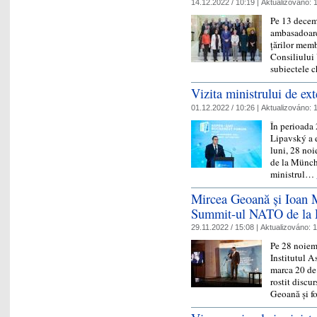
14.12.2022 / 10:19 |
Aktualizováno:
1
Pe 13 decemb
ambasadoare
țărilor memb
Consiliului 
subiectele
Vizita ministrului de ex
01.12.2022 / 10:26 |
Aktualizováno:
1
În perioada 
Lipavský a e
luni, 28 noi
de la Münche
ministrul…
Mircea Geoană și Ioan 
Summit-ul NATO de la 
29.11.2022 / 15:08 |
Aktualizováno:
1
Pe 28 noiem
Institutul A
marca 20 de
rostit discu
Geoană și 