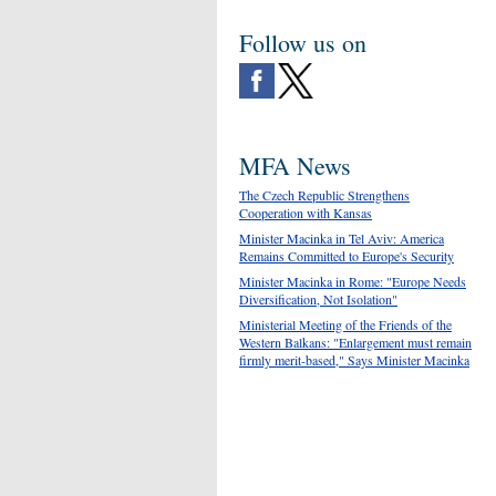
Follow us on
MFA News
The Czech Republic Strengthens
Cooperation with Kansas
Minister Macinka in Tel Aviv: America
Remains Committed to Europe's Security
Minister Macinka in Rome: "Europe Needs
Diversification, Not Isolation"
Ministerial Meeting of the Friends of the
Western Balkans: "Enlargement must remain
firmly merit-based," Says Minister Macinka