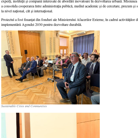
experți, instituții și companii interesate de abordări inovatoare în dezvoltarea urbană. Misiunea 
a consolida cooperarea între administrația publică, mediul academic și de cercetare, precum și se
la nivel național, cât și internațional.
Proiectul a fost finanțat din fonduri ale Ministerului Afacerilor Externe, în cadrul activităților de
implementării Agendei 2030 pentru dezvoltare durabilă.
Sustainable Cities and Communities