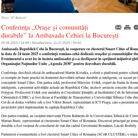
Photo: ZÚ Bukurešť
Conferința „Orașe și comunități
durabile” la Ambasada Cehiei la București
26.06.2025 / 14:48 |
Aktualizováno:
11.07.2025 / 09:44
Ambasada Republicii Cehe la București, în cooperare cu clusterul Smart Cities of Rom
la data de 24 iunie 2025 o conferință româno-cehă dedicată orașelor și comunităților du
Evenimentul a avut loc în incinta ambasadei și s-a desfășurat în sprijinul inițiativei glo
Organizației Națiunilor Unite „Agenda 2030” pentru dezvoltare durabilă.
Conferința, deschisă oficial de ambasadorul Martin Košatka, a oferit o platformă pentru schim
și exemple de bune practici în domeniul dezvoltării urbane durabile și inteligente, cu accent pe 
conceptele Smart Cities. Din partea cehă, profesorul Miroslav Svítek, expert de frunte în dome
inteligente, a prezentat activitățile actuale ale Republicii Cehe, inclusiv proiecte concrete din c
Polygon. Profesorul Svítek este membru al Consiliului Științific al Institutului Ceh de Informat
Cibernetică (CIIRC) și fost decan al Facultății de Transporturi a Universității Tehnice Cehe 
Cel de-al doilea vorbitor ceh a fost Viktor Beneš, reprezentant al ICT Praga, care a prezentat re
proiectelor pilot implementate în capitala Republicii Cehe.
Din partea română, au susținut intervenții Florin Baltaretu de la Universitatea Tehnică de Const
Marian Buric, reprezentant al clusterului Smart Cities of Romania. Discursul principal pe tema 
durabile a fost susținut de consilierul de stat din cadrul Guvernului României, László Borbély.
Partenerul evenimentului a fost clusterul Smart Cities of Romania (SCoR CLUSTER), o rețea 