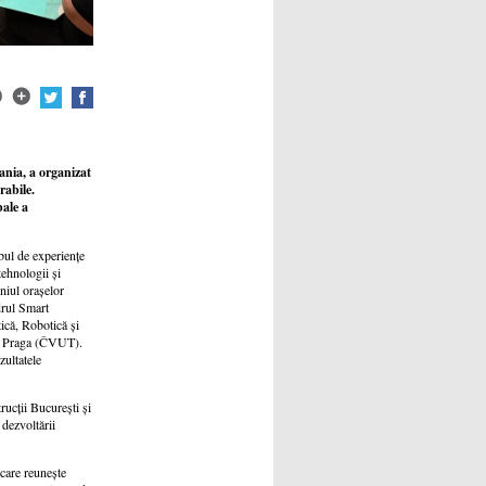
ania, a organizat
rabile.
bale a
bul de experiențe
tehnologii și
niul orașelor
adrul Smart
ică, Robotică și
din Praga (ČVUT).
zultatele
rucții București și
dezvoltării
care reunește