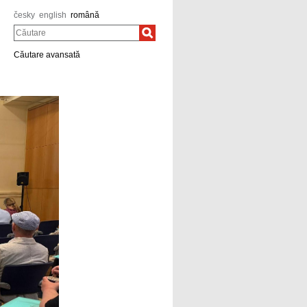
česky
english
română
Căutare
Căutare avansată