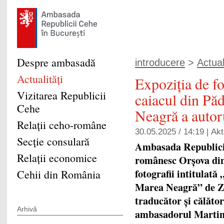
Despre ambasadă
introducere
>
Actual
Actualităţi
Expoziția de fo
Vizitarea Republicii
caiacul din Pă
Cehe
Neagră a autor
Relaţii ceho-române
30.05.2025 / 14:19 |
Akt
Secţie consulară
Ambasada Republicii
Relaţii economice
românesc Orșova din
fotografii intitulat
Cehii din România
Marea Neagră” de Zd
traducător și călător
Arhivă
ambasadorul Martin 