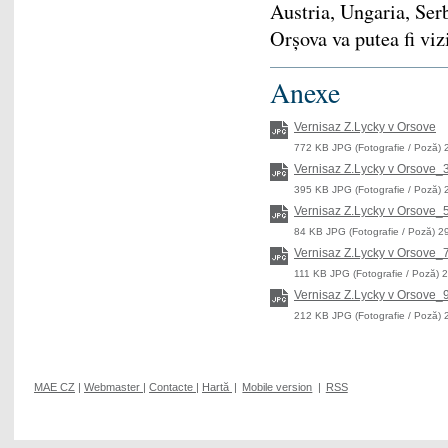
Austria, Ungaria, Ser
Orșova va putea fi viz
Anexe
Vernisaz Z.Lycky v Orsove
772 KB JPG (Fotografie / Poză) 
Vernisaz Z.Lycky v Orsove_
395 KB JPG (Fotografie / Poză) 
Vernisaz Z.Lycky v Orsove_
84 KB JPG (Fotografie / Poză) 2
Vernisaz Z.Lycky v Orsove_
111 KB JPG (Fotografie / Poză) 
Vernisaz Z.Lycky v Orsove_
212 KB JPG (Fotografie / Poză) 
MAE CZ
|
Webmaster
|
Contacte
|
Hartă
|
Mobile version
|
RSS