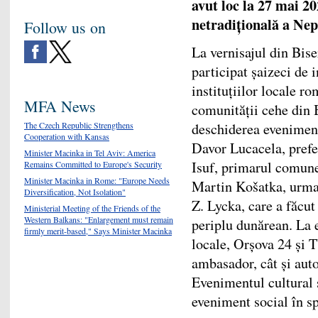
avut loc la 27 mai 2
netradițională a Nep
Follow us on
La vernisajul din Bis
participat șaizeci de i
instituțiilor locale r
MFA News
comunității cehe din 
The Czech Republic Strengthens
deschiderea evenimentu
Cooperation with Kansas
Davor Lucacela, prefe
Minister Macinka in Tel Aviv: America
Isuf, primarul comun
Remains Committed to Europe's Security
Minister Macinka in Rome: "Europe Needs
Martin Košatka, urmate
Diversification, Not Isolation"
Z. Lycka, care a făcut 
Ministerial Meeting of the Friends of the
Western Balkans: "Enlargement must remain
periplu dunărean. La 
firmly merit-based," Says Minister Macinka
locale, Orșova 24 și 
ambasador, cât și auto
Evenimentul cultural 
eveniment social în sp