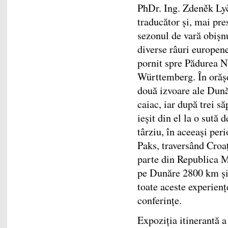
PhDr. Ing. Zdeněk Lyč
traducător și, mai pre
sezonul de vară obișnu
diverse râuri europene
pornit spre Pădurea 
Württemberg. În orășe
două izvoare ale Dunăr
caiac, iar după trei s
ieșit din el la o sută
târziu, în aceeași per
Paks, traversând Croa
parte din Republica Mo
pe Dunăre 2800 km și 
toate aceste experienț
conferințe.
Expoziția itinerantă a