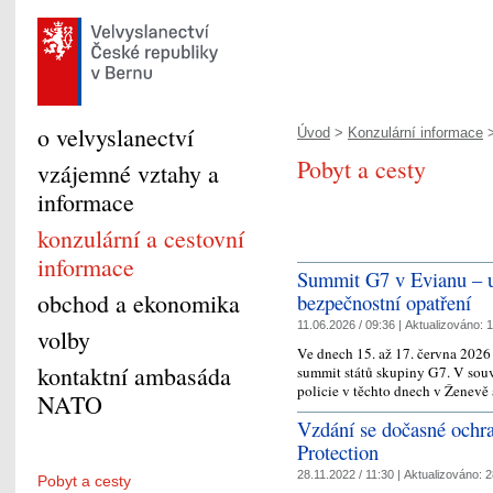
o velvyslanectví
Úvod
>
Konzulární informace
>
Pobyt a cesty
vzájemné vztahy a
informace
konzulární a cestovní
informace
Summit G7 v Evianu – u
obchod a ekonomika
bezpečnostní opatření
11.06.2026 / 09:36 |
Aktualizováno:
1
volby
Ve dnech 15. až 17. června 2026
kontaktní ambasáda
summit států skupiny G7. V souv
policie v těchto dnech v Ženevě
NATO
Vzdání se dočasné ochra
Protection
28.11.2022 / 11:30 |
Aktualizováno:
2
Pobyt a cesty