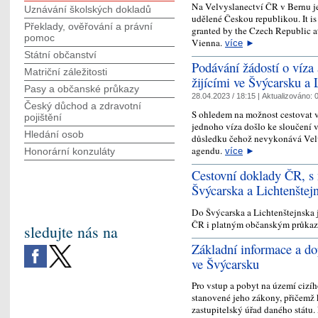
Na Velvyslanectví ČR v Bernu j
Uznávání školských dokladů
udělené Českou republikou. It is
Překlady, ověřování a právní
granted by the Czech Republic a
pomoc
Vienna.
více
►
Státní občanství
Podávání žádostí o víza
Matriční záležitosti
žijícími ve Švýcarsku a 
Pasy a občanské průkazy
28.04.2023 / 18:15 |
Aktualizováno:
0
Český důchod a zdravotní
S ohledem na možnost cestovat 
pojištění
jednoho víza došlo ke sloučení 
Hledání osob
důsledku čehož nevykonává Vel
agendu.
Honorární konzuláty
více
►
Cestovní doklady ČR, s 
Švýcarska a Lichtenštej
Do Švýcarska a Lichtenštejnska
ČR i platným občanským průka
sledujte nás na
Základní informace a do
ve Švýcarsku
Pro vstup a pobyt na území ciz
stanovené jeho zákony, přičemž 
zastupitelský úřad daného státu.