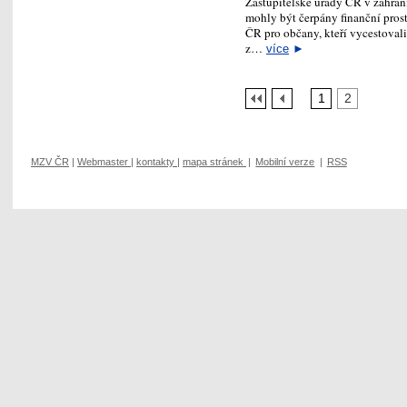
Zastupitelské úřady ČR v zahran
mohly být čerpány finanční pros
ČR pro občany, kteří vycestovali
z…
více
►
1
2
MZV ČR
|
Webmaster
|
kontakty
|
mapa stránek
|
Mobilní verze
|
RSS