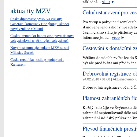
základní…
více
►
aktuality MZV
Celní ustanovení pro ces
Česká diplomacie přesouvá své síly.
Pro vstup a pobyt na území cizí
Generální konzulát v Hongkongu skončí,
stanovené jeho zákony. Ke sděl
nový vznikne v Miami
území cizího státu je příslušný z
Českou republiku budou zastupovat tři nové
informace jsou…
více
►
velvyslankyně a pět nových velvyslanců
Cestování s domácími zv
Novým státním tajemníkem MZV se stal
Miloslav Stašek
Většinu domácích zvířat lze do Š
Česká republika posiluje spolupráci s
být ale prodávána ani předáván
Kansasem
Dobrovolná registrace o
24.02.2018 / 01:00 |
Aktualizováno:
0
Dobrovolná registrace občanů ČR
Platnost zahraničních ř
Každý, kdo žije ve Švýcarsku dél
zahraničí nepřerušovaně déle než
zahraniční řidičský průkaz na š
Převod finančních prost