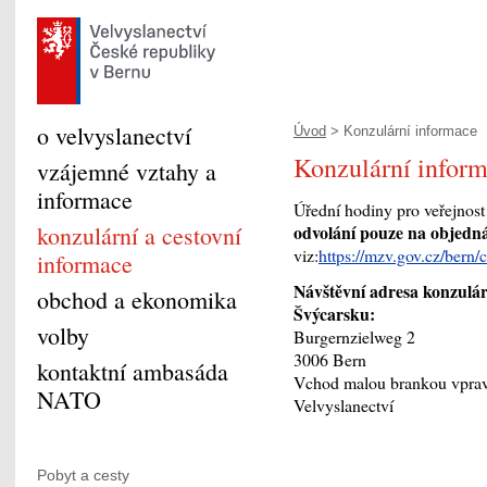
o velvyslanectví
Úvod
> Konzulární informace
Konzulární infor
vzájemné vztahy a
informace
Úřední hodiny pro veřejnost
konzulární a cestovní
odvolání pouze na objedn
viz:
https://mzv.gov.cz/bern
informace
Návštěvní adresa konzulár
obchod a ekonomika
Švýcarsku:
volby
Burgernzielweg 2
3006 Bern
kontaktní ambasáda
Vchod malou brankou vpravo
NATO
Velvyslanectví
Pobyt a cesty