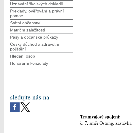
Uznávání školských dokladů
Překlady, ověřování a právní
pomoc
Státní občanství
Matriční záležitosti
Pasy a občanské průkazy
Český důchod a zdravotní
pojištění
Hledání osob
Honorární konzuláty
sledujte nás na
Tramvajové spojení:
č. 7, směr Ostring, zastávka