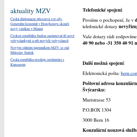
aktuality MZV
Telefonické spojení
:
Česká diplomacie přesouvá své síly.
Prosíme o pochopení, že v
Generální konzulát v Hongkongu skončí,
nevyřizuj
telefonické dotazy
nový vznikne v Miami
Českou republiku budou zastupovat tři nové
Vaše dotazy rádi zodpovím
velvyslankyně a pět nových velvyslanců
40 90 nebo -31 350 40 91 n
Novým státním tajemníkem MZV se stal
Miloslav Stašek
Česká republika posiluje spolupráci s
Další možná spojení
:
Kansasem
Elektronická pošta:
bern.co
Poštovní adresa konzulárn
Švýcarsku:
Muristrasse 53
P.O.BOX 1304
3000 Bern 16
Konzulární nouzová služb