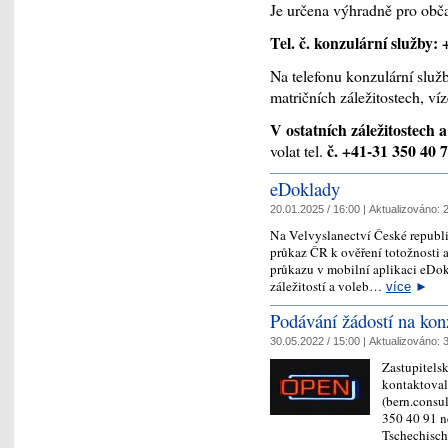
Je určena výhradně pro ob
Tel. č. konzulární služby:
Na telefonu konzulární slu
matričních záležitostech, víz
V ostatních záležitostech 
č. +41-31 350 40 
volat tel.
eDoklady
20.01.2025 / 16:00 |
Aktualizováno:
2
Na Velvyslanectví České republ
průkaz ČR k ověření totožnosti 
průkazu v mobilní aplikaci eDok
záležitostí a voleb…
více
►
Podávání žádostí na kon
30.05.2022 / 15:00 |
Aktualizováno:
3
Zastupitelsk
kontaktoval
(bern.consu
350 40 91 n
Tschechisch