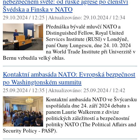
nebezpečném světě: od ruské agrese po členství
Švédska a Finska v NATO
29.10.2024 / 12:25 |
Aktualizováno:
29.10.2024 / 12:34
Přednáška bývalé mluvčí NATO a
Distinguished Fellow, Royal United
Services Institute (RUSI) v Londýně,
paní Oany Lungescu, dne 24. 10. 2024
na World Trade Institute při Univerzitě v
Bernu vzbudila velký ohlas.
Kontaktní ambasáda NATO: Evropská bezpečnost
po Washingtonském summitu
25.09.2024 / 12:35 |
Aktualizováno:
25.09.2024 / 12:42
Kontaktní ambasáda NATO ve Švýcarsku
uspořádala dne 24. září 2024 debatu s
panem Laurie Walkerem z divize
politických záležitostí a bezpečnostní
politiky NATO (The Political Affairs and
Security Policy - PASP).