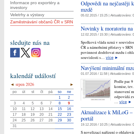
Odpovědi na nejčastěji 
Informace pro exportéry a
investory
mzdě
Veletrhy a výstavy
05.02.2015 / 15:25 |
Aktualizováno:
0
Zaměstnávání občanů ČR v SRN
Novinky k moratoriu na 
12.02.2015 / 15:30 |
Aktualizováno:
0
sledujte nás na
Spolková vláda uzná v souvislo
ČR a námořními přístavy v SRN za
povinnost dodržovat mzdu i ohl
souvislosti s…
více
►
Navýšení minimální mzd
kalendář událostí
01.07.2016 / 11:58 |
Aktualizováno:
0
Podle par. 
◄
srpen 2026
►
komise, tzv
stanovení mi
po
út
st
čt
pá
so
ne
odpovídá zvý
1
2
…
více
►
3
4
5
6
7
8
9
10
11
12
13
14
15
16
Aktualizace k MiLoG – o
17
18
19
20
21
22
23
portál
24
25
26
27
28
29
30
19.12.2016 / 10:25 |
Aktualizováno:
0
31
S novelizací nařízení o ohlašov