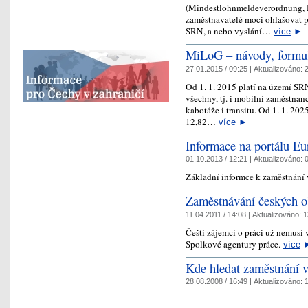
(Mindestlohnmeldeverordnung,
zaměstnavatelé moci ohlašovat 
SRN, a nebo vyslání…
více
►
MiLoG – návody, formulá
27.01.2015 / 09:25 |
Aktualizováno:
2
Od 1. 1. 2015 platí na území SR
všechny, tj. i mobilní zaměstnan
kabotáže i transitu. Od 1. 1. 2
12,82…
více
►
Informace na portálu 
01.10.2013 / 12:21 |
Aktualizováno:
0
Základní informce k zaměstnání
Zaměstnávání českých 
11.04.2011 / 14:08 |
Aktualizováno:
1
Čeští zájemci o práci už nemusí
Spolkové agentury práce.
více
Kde hledat zaměstnání
28.08.2008 / 16:49 |
Aktualizováno:
1