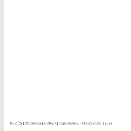
MZV ČR
|
Webmaster
|
kontakty
|
mapa stránek
|
Mobilní verze
|
RSS