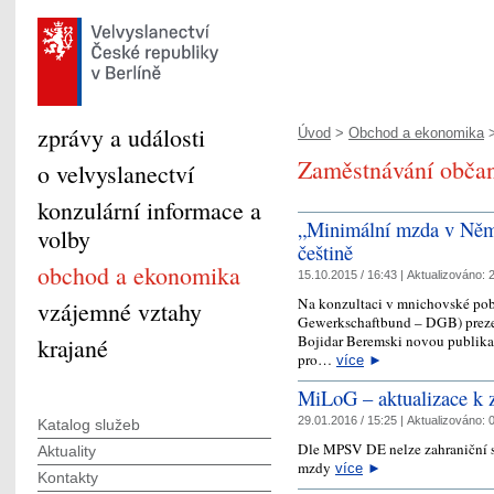
zprávy a události
Úvod
>
Obchod a ekonomika
>
Zaměstnávání obč
o velvyslanectví
konzulární informace a
„Minimální mzda v Něm
volby
češtině
obchod a ekonomika
15.10.2015 / 16:43 |
Aktualizováno:
2
Na konzultaci v mnichovské po
vzájemné vztahy
Gewerkschaftbund – DGB) prezen
Bojidar Beremski novou publik
krajané
pro…
více
►
MiLoG – aktualizace k z
29.01.2016 / 15:25 |
Aktualizováno:
0
Katalog služeb
Dle MPSV DE nelze zahraniční s
Aktuality
mzdy
více
►
Kontakty