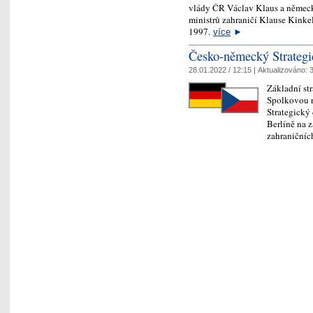
vlády ČR Václav Klaus a německ
ministrů zahraničí Klause Kinkel
1997.
více
►
Česko-německý Strategi
28.01.2022 / 12:15 |
Aktualizováno:
3
Základní st
Spolkovou 
Strategický
Berlíně na 
zahraniční