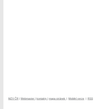
MZV ČR
|
Webmaster
|
kontakty
|
mapa stránek
|
Mobilní verze
|
RSS