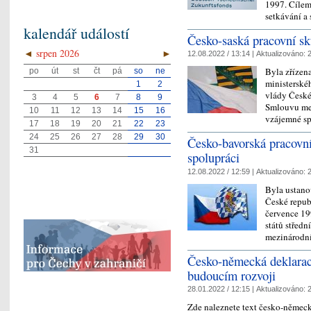
1997. Cíle
setkávání a
kalendář událostí
Česko-saská pracovní sk
◄
srpen 2026
►
12.08.2022 / 13:14 |
Aktualizováno:
2
Byla zřízen
po
út
st
čt
pá
so
ne
ministerské
1
2
vlády České
3
4
5
6
7
8
9
Smlouvu me
10
11
12
13
14
15
16
vzájemné sp
17
18
19
20
21
22
23
24
25
26
27
28
29
30
Česko-bavorská pracovní
31
spolupráci
12.08.2022 / 12:59 |
Aktualizováno:
2
Byla ustano
České repub
července 19
států střed
mezinárodn
Česko-německá deklarace
budoucím rozvoji
28.01.2022 / 12:15 |
Aktualizováno:
2
Zde naleznete text česko-německ