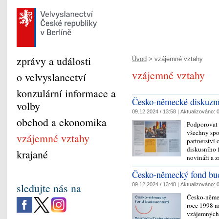
zprávy a události
Úvod
> vzájemné vztahy
vzájemné vztahy
o velvyslanectví
konzulární informace a
Česko-německé diskuzn
volby
09.12.2024 / 13:58 |
Aktualizováno:
0
obchod a ekonomika
Podporovat 
všechny spol
vzájemné vztahy
partnerství
diskusního f
krajané
novináři a 
Česko-německý fond bu
sledujte nás na
09.12.2024 / 13:48 |
Aktualizováno:
0
Česko-němec
roce 1998 n
vzájemných 