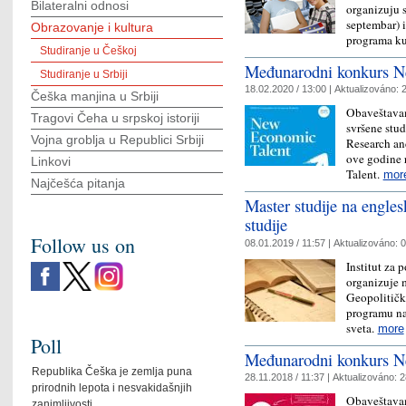
Bilateralni odnosi
organizuju s
septembar) i
Obrazovanje i kultura
programa ku
Studiranje u Češkoj
Međunarodni konkurs N
Studiranje u Srbiji
18.02.2020 / 13:00 |
Aktualizováno:
2
Češka manjina u Srbiji
Obaveštavam
Tragovi Čeha u srpskoj istoriji
svršene stu
Vojna groblja u Republici Srbiji
Research an
ove godine
Linkovi
Talent.
mor
Najčešća pitanja
Master studije na engle
studije
Follow us on
08.01.2019 / 11:57 |
Aktualizováno:
0
Institut za 
organizuje 
Geopolitičk
programu na
sveta.
more
Poll
Međunarodni konkurs N
Republika Češka je zemlja puna
28.11.2018 / 11:37 |
Aktualizováno:
2
prirodnih lepota i nesvakidašnjih
Obaveštavam
zanimljivosti.