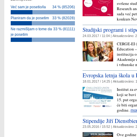
svršene stu
Već sam je posetio/la
34 % (85206)
Research an
sada već pe
Planiram da je posetim
33 % (82028)
konkurs Ne
Studijski programi i st
Ne razmišljam o tome da
33 % (81111)
je posetim
24.03.2017 / 11:04 |
Aktualizováno:
2
CERGE-EI (C
Education 
institucija 
Akademije n
i vrhunske
Evropska letnja škola u
18.01.2017 / 14:25 |
Aktualizováno:
1
Institut za
koji se bavi
15. put orga
će biti orga
godine.
mo
Stipendije Jiří Dienstbi
23.05.2016 / 15:52 |
Aktualizováno:
2
Ove godine s