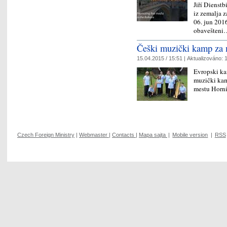
Jiří Dienst
iz zemalja 
06. jun 2016
obavešten
Češki muzički kamp za 
15.04.2015 / 15:51 |
Aktualizováno:
1
Evropski ka
muzički kam
mestu Horní
Czech Foreign Ministry
|
Webmaster
|
Contacts
|
Mapa sajta
|
Mobile version
|
RSS