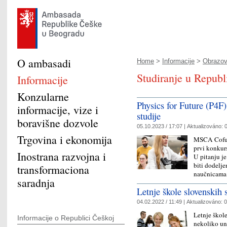
O ambasadi
Home
>
Informacije
>
Obrazova
Studiranje u Republ
Informacije
Konzularne
Physics for Future (P4F)
informacije, vize i
studije
boravišne dozvole
05.10.2023 / 17:07 |
Aktualizováno:
0
Trgovina i ekonomija
MSCA Cofund
prvi konkurs
Inostrana razvojna i
U pitanju je
biti dodelje
transformaciona
naučnicama
saradnja
Letnje škole slovenskih 
04.02.2022 / 11:49 |
Aktualizováno:
0
Letnje škole
Informacije o Republici Češkoj
nekoliko uni