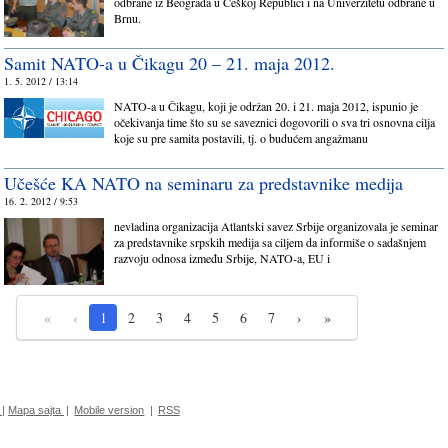
odbrane iz Beograda u Češkoj Republici i na Univerzitetu odbrane u
Brnu.
Samit NATO-a u Čikagu 20 – 21. maja 2012.
1. 5. 2012 / 13:14
NATO-a u Čikagu, koji je održan 20. i 21. maja 2012, ispunio je
očekivanja time što su se saveznici dogovorili o sva tri osnovna cilja
koje su pre samita postavili, tj. o budućem angažmanu
Učešće KA NATO na seminaru za predstavnike medija
16. 2. 2012 / 9:53
nevladina organizacija Atlantski savez Srbije organizovala je seminar
za predstavnike srpskih medija sa ciljem da informiše o sadašnjem
razvoju odnosa između Srbije, NATO-a, EU i
«
‹
1
2
3
4
5
6
7
›
»
|
Mapa sajta
|
Mobile version
|
RSS