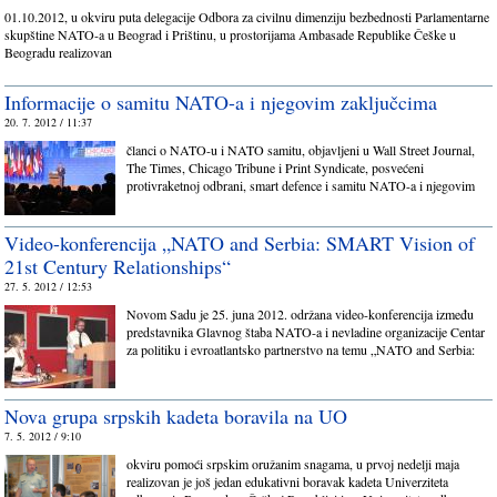
01.10.2012, u okviru puta delegacije Odbora za civilnu dimenziju bezbednosti Parlamentarne
skupštine NATO-a u Beograd i Prištinu, u prostorijama Ambasade Republike Češke u
Beogradu realizovan
Informacije o samitu NATO-a i njegovim zaključcima
20. 7. 2012 / 11:37
članci o NATO-u i NATO samitu, objavljeni u Wall Street Journal,
The Times, Chicago Tribune i Print Syndicate, posvećeni
protivraketnoj odbrani, smart defence i samitu NATO-a i njegovim
Video-konferencija „NATO and Serbia: SMART Vision of
21st Century Relationships“
27. 5. 2012 / 12:53
Novom Sadu je 25. juna 2012. održana video-konferencija između
predstavnika Glavnog štaba NATO-a i nevladine organizacije Centar
za politiku i evroatlantsko partnerstvo na temu „NATO and Serbia:
Nova grupa srpskih kadeta boravila na UO
7. 5. 2012 / 9:10
okviru pomoći srpskim oružanim snagama, u prvoj nedelji maja
realizovan je još jedan edukativni boravak kadeta Univerziteta