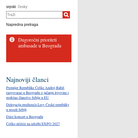
srpski
česky
Traži
Napredna pretraga
Dugoročni prioriteti
ambasade u Beogradu
Najnoviji članci
Premijer Republike Češke Andrej Babiš
razgovarao u Beogradu o jačanju trgovine i
podržao članstvo Srbije u EU
Delegacija preduzeća Lesy České republiky
u poseti Srbiji
Džez koncert u Beogradu
Češko učešće na izložbi EXPO 2027