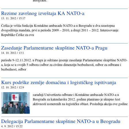
Beogradu.
Rezime završnog izveštaja KA NATO-a
13. 11. 2012 / 15:17
Češka je vršila funkciju Kontaktne ambasade NATO-a u Beogradu u dva uzastopna
dvogodišnja mandata, prvi u periodu 2009 – 2010, a drugi 2011 – 2012. Interesovanje
Republike Češke za ovu
Zasedanje Parlamentarne skupštine NATO-a Pragu
14. 10. 2012 / 13:1
periodu 9-12.11.2012. u Pragu je održano jesenje zasedanje Parlamentarne skupštine NATO-
a, koja se u svojih 5 odbora (odbor za civilnu dimenziju bezbednosti, odbor za odbranu i
bezbednost, odbor
Kurs podrške zemlje domaćina i logističkog ispitivanja
12. 10. 2012 / 12:9
saradnji Univertizeta odbrane i Kontaktne ambasade NATO-a u
Beogradu za kalendarsku 2012. godinu planirano je ukupno šest
aktivnosti usmerenih na logističku oblast. Poslednja akcija ove godine
Delegacija Parlamentarne skupštine NATO-a u Beogradu
4. 9. 2012 / 15:22