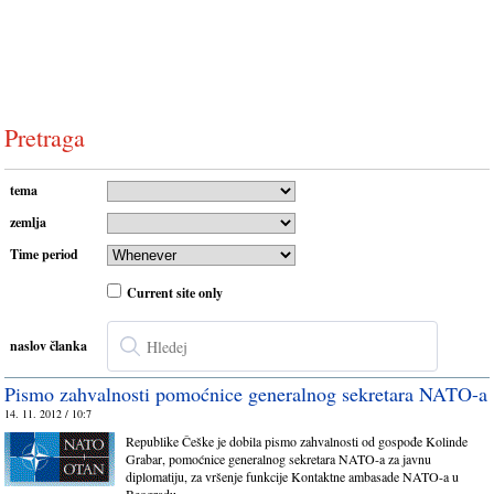
Pretraga
tema
zemlja
Time period
Current site only
naslov članka
Pismo zahvalnosti pomoćnice generalnog sekretara NATO-a
14. 11. 2012 / 10:7
Republike Češke je dobila pismo zahvalnosti od gospođe Kolinde
Grabar, pomoćnice generalnog sekretara NATO-a za javnu
diplomatiju, za vršenje funkcije Kontaktne ambasade NATO-a u