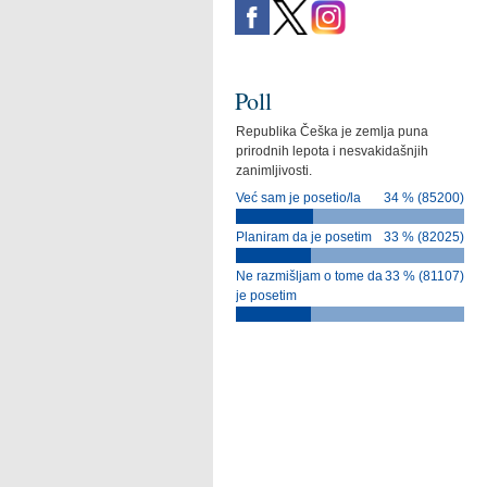
Poll
Republika Češka je zemlja puna
prirodnih lepota i nesvakidašnjih
zanimljivosti.
Već sam je posetio/la
34 % (85200)
Planiram da je posetim
33 % (82025)
Ne razmišljam o tome da
33 % (81107)
je posetim