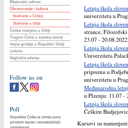
Bilateralni odnosi
Letnja škola sloven
Obrazovanje i kultura
univerziteta u Prag
Studiranje u Češkoj
Letnja škola sloven
Studiranje u Srbiji
strance, Filozofski
Češka manjina u Srbiji
Tragovi Čeha u srpskoj istoriji
23.07 - 20.08.2022
Vojna groblja u Republici Srbiji
Letnja škola sloven
Linkovi
Univerziteta Palac
Najčešća pitanja
Letnja škola sloven
pripremu u Podjeb
Follow us on
univerzitetu u Prag
Međunarodna letnja
u Plzenju: 11.07 -
Letnja škola sloven
Poll
Češkim Budjejovic
Republika Češka je zemlja puna
Kursevi su namenjeni
prirodnih lepota i nesvakidašnjih
zanimljivosti.