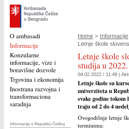
O ambasadi
Home
>
Informacije
Letnje škole slovens
Informacije
Letnje škole s
Konzularne
informacije, vize i
studija u 2022.
boravišne dozvole
04.02.2022 / 11:49 |
Akt
Trgovina i ekonomija
Letnje škole su kurs
Inostrana razvojna i
univerziteta u Repub
transformaciona
svake godine tokom l
saradnja
traju od 2 do 4 nede
Ovogodišnje letnje šk
Informacije o Republici Češkoj
terminima: