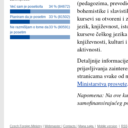
(pedagozima, prevodi
Već sam je posetio/la
34 % (84672)
bohemistike i slavist
kursevi su otvoreni i 
Planiram da je posetim
33 % (81502)
jezik, književnost, ist
Ne razmišljam o tome da
33 % (80591)
kurseve češkog jezika
je posetim
književnosti, kulturi 
aktivnosti.
Detaljnije informaci
prijavljivanja zainte
stranicama svake od n
Ministarstva prosvete
Napomena: Na ove kur
samofinansirajućeg p
Czech Foreign Ministry
|
Webmaster
|
Contacts
|
Mapa sajta
|
Mobile version
|
RSS