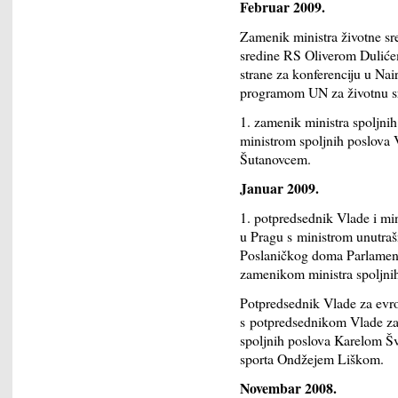
Februar 2009.
Zamenik ministra životne sre
sredine RS Oliverom Dulićem
strane za konferenciju u Nai
programom UN za životnu 
1. zamenik ministra spoljni
ministrom spoljnih poslov
Šutanovcem.
Januar 2009.
1. potpredsednik Vlade i min
u Pragu s ministrom unutra
Poslaničkog doma Parlamen
zamenikom ministra spoljn
Potpredsednik Vlade za evro
s potpredsednikom Vlade z
spoljnih poslova Karelom Š
sporta Ondžejem Liškom.
Novembar 2008.