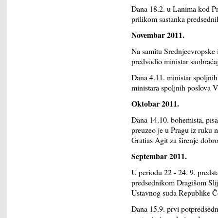
Dana 18.2. u Lanima kod Pra
prilikom sastanka predsednik
Novembar 2011.
Na samitu Srednjeevropske in
predvodio ministar saobraća
Dana 4.11. ministar spoljni
ministara spoljnih poslova 
Oktobar 2011.
Dana 14.10. bohemista, pisac
preuzeo je u Pragu iz ruku 
Gratias Agit za širenje dob
Septembar 2011.
U periodu 22 - 24. 9. predst
predsednikom Dragišom Slije
Ustavnog suda Republike Č
Dana 15.9. prvi potpredsedn