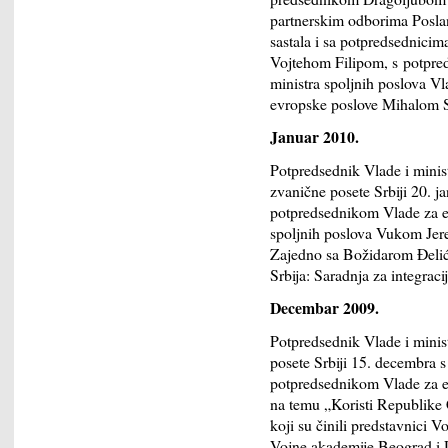
partnerskim odborima Posla
sastala i sa potpredsednic
Vojtehom Filipom, s potpr
ministra spoljnih poslova 
evropske poslove Mihalom 
Januar 2010.
Potpredsednik Vlade i minis
zvanične posete Srbiji 20.
potpredsednikom Vlade za e
spoljnih poslova Vukom Je
Zajedno sa Božidarom Đelić
Srbija: Saradnja za integraci
Decembar 2009.
Potpredsednik Vlade i minis
posete Srbiji 15. decembra
potpredsednikom Vlade za e
na temu „Koristi Republike 
koji su činili predstavnici 
Vojne akademije Beograd i U