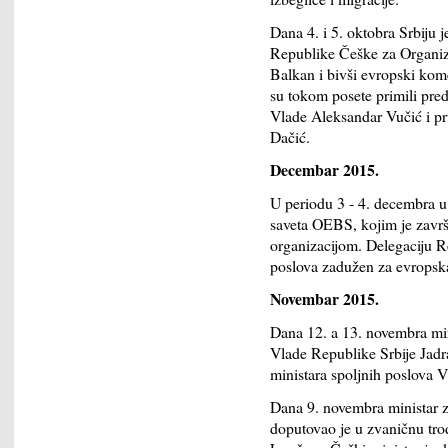
Dana 4. i 5. oktobra Srbiju j
Republike Češke za Organiza
Balkan i bivši evropski kome
su tokom posete primili pre
Vlade Aleksandar Vučić i prv
Dačić.
D
ecembar 2015.
U periodu 3 - 4. decembra 
saveta OEBS, kojim je zavr
organizacijom. Delegaciju R
poslova zadužen za evropsk
Novembar 2015.
Dana 12. a 13. novembra min
Vlade Republike Srbije Jadr
ministara spoljnih poslova 
Dana 9. novembra ministar 
doputovao je u zvaničnu tro