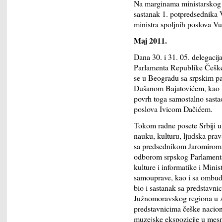
Na marginama ministarskog sa
sastanak 1. potpredsednika V
ministra spoljnih poslova V
Maj 2011.
Dana 30. i 31. 05. delegaci
Parlamenta Republike Češke
se u Beogradu sa srpskim p
Dušanom Bajatovićem, kao 
povrh toga samostalno sasta
poslova Ivicom Dačićem.
Tokom radne posete Srbiji u
nauku, kulturu, ljudska prav
sa predsednikom Jaromirom 
odborom srpskog Parlamenta,
kulture i informatike i Minis
samouprave, kao i sa ombud
bio i sastanak sa predstavni
Južnomoravskog regiona u A
predstavnicima češke nacion
muzejske ekspozicije u mesn