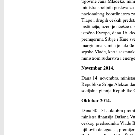
trgovine Jana Mladeka, mini
ministra spoljnih poslova z
nacionalnog koordinatora za
Tlape i drugih čeških predst
institucija, uzeo je učešće 
istočne Evrope, dana 16. de
premijerima Srbije i Kine 
marginama samita je takođe r
srpske Vlade, kao i sastanak
ministrom rudarstva i ener
Novembar 2014.
Dana 14. novembra, ministar 
Republike Srbije Aleksandar
socijalna pitanja Republik
Oktobar 2014.
Dana 30 - 31. oktobra premi
ministra finansija Dušana Vu
češkog predsednika Vlade B
njihovih delegacija, premij