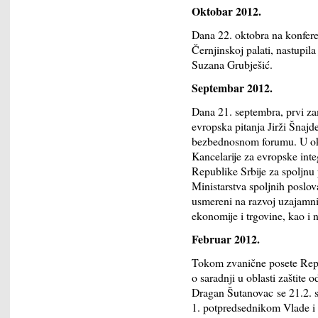
Oktobar 2012.
Dana 22. oktobra na konferen
Černjinskoj palati, nastupil
Suzana Grubješić.
Septembar 2012.
Dana 21. septembra, prvi zam
evropska pitanja Jirži Šnaj
bezbednosnom forumu. U okv
Kancelarije za evropske int
Republike Srbije za spoljn
Ministarstva spoljnih poslo
usmereni na razvoj uzajamnih
ekonomije i trgovine, kao i n
Februar 2012.
Tokom zvanične posete Repu
o saradnji u oblasti zaštite
Dragan Šutanovac se 21.2. 
1. potpredsednikom Vlade i