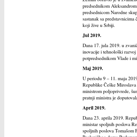
predsednikom Aleksandrom
predsednicom Narodne skupš
sastanak sa predstavnicima
koji žive u Srbiji.
Jul 2019.
Dana 17. jula 2019. u zvanič
inovacije i tehnološki razvo
potpredsednikom Vlade i min
Maj 2019.
U periodu 9 – 11. maja 2019.
Republike Češke Miroslava 
ministrom poljoprivrede, š
pratnji ministra je doputoval
April 2019.
Dana 23. aprila 2019. Repub
ministar spoljnih poslova R
spoljnih poslova Tomašom Pe
Poslaničkog doma Parlamen