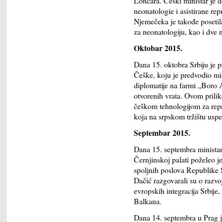
Lončara. Češki ministar je do
neonatologie i asistirane rep
Njemečeka je takođe posetila 
za neonatologiju, kao i dve
Oktobar 2015.
Dana 15. oktobra Srbiju je p
Češke, koju je predvodio mi
diplomatije na farmi „Boro
otvorenih vrata. Ovom pril
češkom tehnologijom za repro
koja na srpskom tržištu usp
Septembar 2015.
Dana 15. septembra minista
Černjinskoj palati poželeo 
spoljnih poslova Republike S
Dačić razgovarali su o razvoj
evropskih integracija Srbije
Balkana.
Dana 14. septembra u Prag j