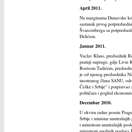
April 2011.
Na marginama Dunavske konf
sastanak prvog potpredsednik
Švarcenberga sa potpredsed
Đelićem.
Januar 2011.
Vaclav Klaus, predsednik R
pratnji supruge, gdje Livie K
Borisom Tadićem, predsednik
je od njenog predsednika N
inostranog člana SANU, održ
Češke i Srbije“ i potpisiva
političara i pogled ekonomis
Decembar 2010.
U okviru radne posete Prag
Srbije i ministar unutrašnji
i ministrom unutrašnjih po
ministrom spoljnih poslov