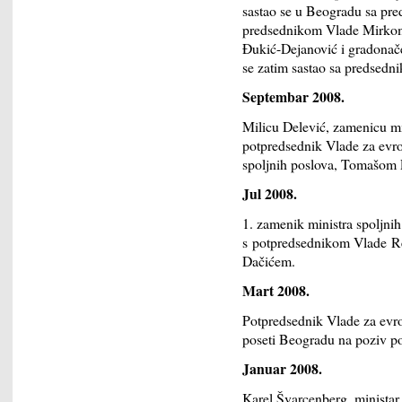
sastao se u Beogradu sa pr
predsednikom Vlade Mirkom
Đukić-Dejanović i gradon
se zatim sastao sa predsed
Septembar 2008.
Milicu Delević, zamenicu mi
potpredsednik Vlade za evro
spoljnih poslova, Tomašom
Jul 2008.
1. zamenik ministra spoljni
s potpredsednikom Vlade Re
Dačićem.
Mart 2008.
Potpredsednik Vlade za evr
poseti Beogradu na poziv p
Januar 2008.
Karel Švarcenberg, ministar