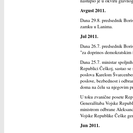
nastupio je u okviru glavn
Avgust 2011.
Dana 29.8. predsednik Bori
zamku u Lanima.
Jul 2011.
Dana 26.7. predsednik Bori
"za doprinos demokratskim i
Dana 25.7. ministar spoljni
Republici Češkoj, sastao se
poslova Karelom Švarcenber
poslove, bezbednost i odbra
doma na čelu sa njegovim 
U toku zvanične posete Repu
Generalštaba Vojske Republi
ministrom odbrane Aleksan
Vojske Republike Češke ge
Jun 2011.