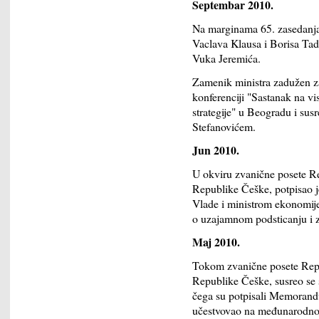
Septembar 2010.
Na marginama 65. zasedanja
Vaclava Klausa i Borisa Tadi
Vuka Jeremića.
Zamenik ministra zadužen z
konferenciji "Sastanak na v
strategije" u Beogradu i s
Stefanovićem.
Jun 2010.
U okviru zvanične posete Rep
Republike Češke, potpisao 
Vlade i ministrom ekonomije
o uzajamnom podsticanju i za
Maj 2010.
Tokom zvanične posete Repub
Republike Češke, susreo se
čega su potpisali Memorand
učestvovao na međunarodnoj