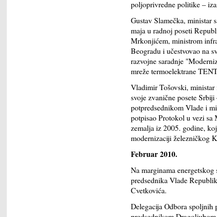
poljoprivredne politike – iza
Gustav Slamečka, ministar s
maja u radnoj poseti Republ
Mrkonjićem, ministrom infra
Beogradu i učestvovao na sv
razvojne saradnje "Moderniz
mreže termoelektrane TENT
Vladimir Tošovski, ministar 
svoje zvanične posete Srbij
potpredsednikom Vlade i min
potpisao Protokol u vezi s
zemalja iz 2005. godine, koj
modernizaciji železničkog K
Februar 2010.
Na marginama energetskog sa
predsednika Vlade Republike
Cvetkovića.
Delegacija Odbora spoljnih
predsednikom Dragoljubom M