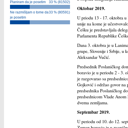
Planiram da je posetim
33 % (81502)
Oktobar 2019.
Ne razmišljam o tome da
33 % (80591)
U priodu 13 - 17. oktobra u
je posetim
unije na kome je učestvovalo
Češku je predstavljala dele
Parlamenta Republike Češ
Dana 3. oktobra je u Lanim
grupe, Slovenije i Srbije, u
Aleksandar Vučić.
Predsednik Poslaničkog do
boravio je u periodu 2 - 3. 
je razgovarao sa predsedni
Gojković i održao govor na 
predsednika Poslaničkog do
predsednicom Vlade Anom Br
dvema zemljama.
Septembar 2019.
U periodu od 10. do 12. se
Zeman boravio je u zvaničnoj