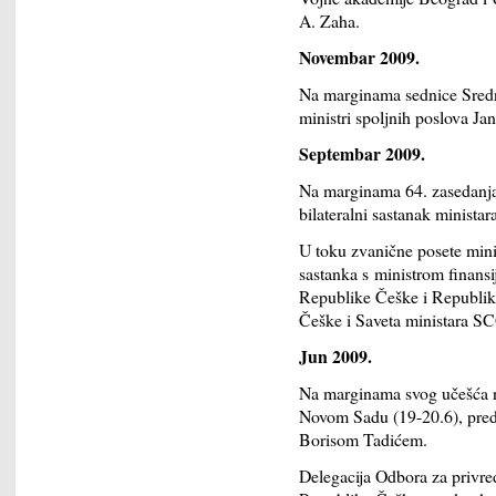
A. Zaha.
Novembar 2009.
Na marginama sednice Srednj
ministri spoljnih poslova Ja
Septembar 2009.
Na marginama 64. zasedanja
bilateralni sastanak minista
U toku zvanične posete mini
sastanka s ministrom finans
Republike Češke i Republik
Češke i Saveta ministara S
Jun 2009.
Na marginama svog učešća n
Novom Sadu (19-20.6), pred
Borisom Tadićem.
Delegacija Odbora za privre