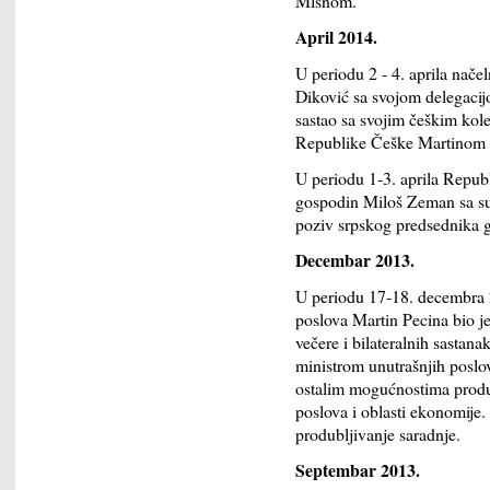
Mlsnom.
April 2014.
U periodu 2 - 4. aprila nače
Diković sa svojom delegacij
sastao sa svojim češkim ko
Republike Češke Martinom 
U periodu 1-3. aprila Repub
gospodin Miloš Zeman sa su
poziv srpskog predsednika 
Decembar 2013.
U periodu 17-18. decembra 2
poslova Martin Pecina bio je
večere i bilateralnih sasta
ministrom unutrašnjih poslo
ostalim mogućnostima produb
poslova i oblasti ekonomije.
produbljivanje saradnje.
Septembar 2013.