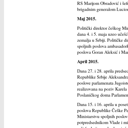
RS Marijom Obradović i šef
brigadnim generalom Luci
Maj 2015.
Politički direktor češkog Mi
dana 4. i 5. maja uzeo učešć
zemalja u Srbiji. Političke d
spoljnih poslova ambasadork
poslova Goran Aleksić i Mar
April 2015.
Dana 27. i 28. aprila preds
Republike Srbije Aleksandra
poslove parlamenata Jugoist
realizovana na poziv Karela
Poslaničkog doma Parlamen
Dana 15. i 16. aprila u pose
poslova Republike Češke Pet
Ministarstvu spoljnih poslo
potpredsednikom Vlade i min