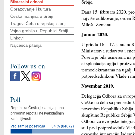
Srbije.
Bilateralni odnosi
Obrazovanje i kultura
Dana 15. februara 2020. pre
Češka manjina u Srbiji
najviše odlikovanje, orden 
Milošu Zemanu.
Tragovi Čeha u srpskoj istoriji
Vojna groblja u Republici Srbiji
Januar 2020.
Linkovi
U priodu 16 – 17. januara R
Najčešća pitanja
Ministarstva rudarstva i en
Poseta je bila usmerena na pr
eksploatacije uglja i proizvo
Follow us on
termoelektranama na ugalj. 
potpredsednikom Vlade i min
Novembar 2019.
Delegacija Odbora za evrop
Poll
Češke na čelu sa predsedni
novembra Republiku Srbiju.
Republika Češka je zemlja puna
prirodnih lepota i nesvakidašnjih
skupštine Republike Srbije 
zanimljivosti.
Odbora za evropske integraci
su i prvi potpredsednik Vlad
Već sam je posetio/la
34 % (84672)
evropske integracije Jadran