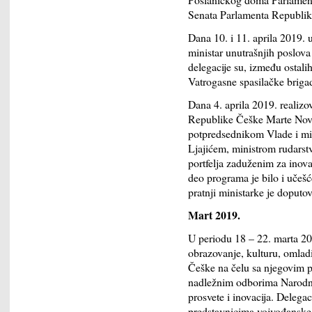
Senata Parlamenta Republik
Dana 10. i 11. aprila 2019. u
ministar unutrašnjih poslov
delegacije su, između ostalih,
Vatrogasne spasilačke briga
Dana 4. aprila 2019. realizov
Republike Češke Marte Novak
potpredsednikom Vlade i mi
Ljajićem, ministrom rudarst
portfelja zaduženim za inov
deo programa je bilo i uče
pratnji ministarke je doputo
Mart 2019.
U periodu 18 – 22. marta 201
obrazovanje, kulturu, omla
Češke na čelu sa njegovim
nadležnim odborima Narodne s
prosvete i inovacija. Delegac
predstavnicima vojvođanske v