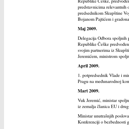
Republike Češke, predvođen
predstavnicima relevantnih 
predsednikom Skupštine Voj
Bojanom Pajtićem i gradon
Maj 2009.
Delegacija Odbora spoljnih 
Republike Češke predvođena
svojim partnerima iz Skupšt
Jeremićem, ministrom spoljn
April 2009.
1. potpredsednik Vlade i min
Pragu na međunarodnoj konfe
Mart 2009.
Vuk Jeremić, ministar spoljn
iz zemalja članica EU i dru
Ministar unutrašnjih poslov
Konferenciji o bezbednosti 