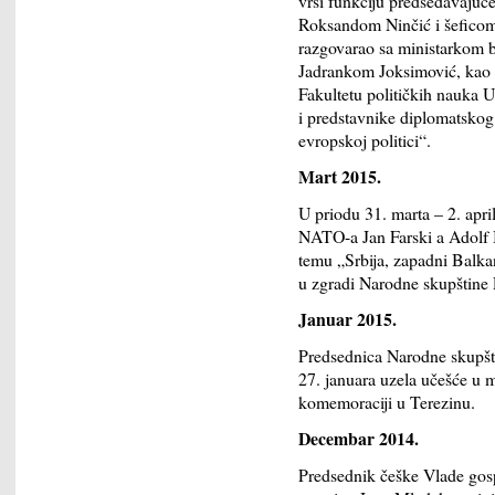
vrši funkciju predsedavaju
Roksandom Ninčić i šeficom
razgovarao sa ministarkom b
Jadrankom Joksimović, kao i
Fakultetu političkih nauka 
i predstavnike diplomatskog
evropskoj politici“.
Mart 2015.
U priodu 31. marta – 2. apri
NATO-a Jan Farski a Adolf 
temu „Srbija, zapadni Balkan
u zgradi Narodne skupštine 
Januar 2015.
Predsednica Narodne skupšti
27. januara uzela učešće u
komemoraciji u Terezinu.
Decembar 2014.
Predsednik češke Vlade gosp