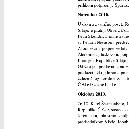
prilikom potpisan je Sporazu
Novembar 2010.
U okviru zvanične posete R
Srbije, u pratnji Olivera Dul
Petra Škundrića, ministra ru
sa Petrom Nečasom, preds
Zaoralekom, potpredsednik
Alenom Gajduškovom, potpr
Premijera Republike Srbije 
Održao je i predavanje na 
preduzetničkog foruma potpis
železničkog koridora X na tr
Češke izvozne banke.
Oktobar 2010.
26.10. Karel Švarcenberg, 1.
Republike Češke, susreo se
Jeremićem, ministrom spolj
predsednikom Vlade Republi