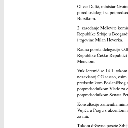
Oliver Dulić, ministar život
pored ostalog i sa potpreds
Bursikom.
2. zasedanje Mešovite komi
Republike Srbije u Beogradu
i trgovine Milan Hovorka.
Radna poseta delegacije Od
Republike Češke Republici 
Menclom.
Vuk Jeremić se 14.1. tokom i
nezavisnoj CG sastao, osim
predsednikom Poslaničkog 
potpredsednikom Vlade za e
potpredsednikom Senata Pet
Konsultacije zamenika minis
Vujića u Pragu s akcentom n
za mir.
Tokom državne posete Srbij