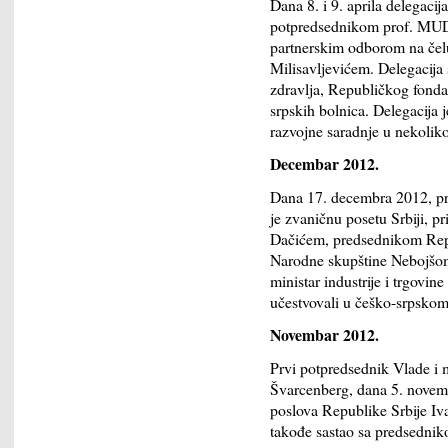
Dana 8. i 9. aprila delegac
potpredsednikom prof. MUDr
partnerskim odborom na če
Milisavljevićem. Delegacija 
zdravlja, Republičkog fonda 
srpskih bolnica. Delegacija 
razvojne saradnje u nekolik
Decembar 2012.
Dana 17. decembra 2012, pr
je zvaničnu posetu Srbiji, p
Dačićem, predsednikom Rep
Narodne skupštine Nebojšom
ministar industrije i trgovin
učestvovali u češko-srpsko
Novembar 2012.
Prvi potpredsednik Vlade i 
Švarcenberg, dana 5. novembr
poslova Republike Srbije Iv
takođe sastao sa predsedn