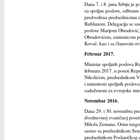
Dana 7. i 8. juna Srbiju je 
za spoljne poslove, odbranu
predvođena predsednicima 
Bublanom. Delegacija se sas
poslove Marijom Obradović
Obradovićem, zamenicom pre
Kovač, kao i sa članovim ov
Februar 2017.
Ministar spoljnih poslova R
februara 2017. u poseti Rep
Nikolićem, predsednikom V
i ministrom spoljnih poslov
zaduženom za evropske inte
Novembar 2016.
Dana 29. i 30. novembra pre
dvodnevnoj zvaničnoj poset
Miloša Zemana. Osim razgo
sastao sa predsednikom Se
predsednikom Poslaničkog