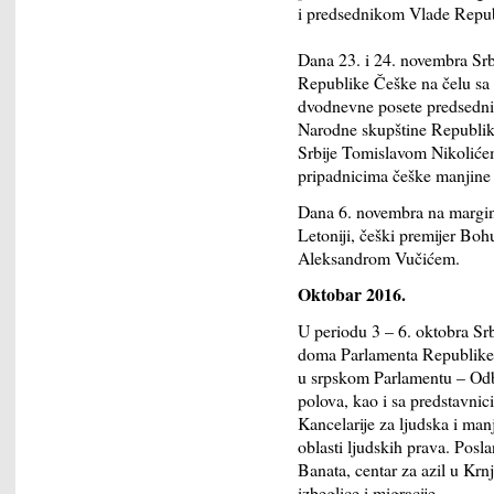
i predsednikom Vlade Rep
Dana 23. i 24. novembra Srb
Republike Češke na čelu 
dvodnevne posete predsedni
Narodne skupštine Republi
Srbije Tomislavom Nikolićem
pripadnicima češke manjine
Dana 6. novembra na margina
Letoniji, češki premijer Bo
Aleksandrom Vučićem.
Oktobar 2016.
U periodu 3 – 6. oktobra Srb
doma Parlamenta Republike 
u srpskom Parlamentu – Odb
polova, kao i sa predstavn
Kancelarije za ljudska i man
oblasti ljudskih prava. Posla
Banata, centar za azil u Krn
izbeglice i migracije.