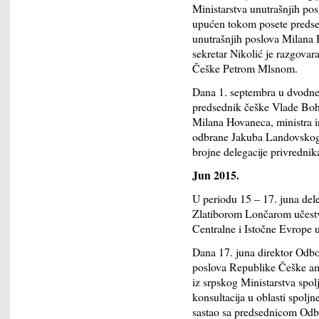
Ministarstva unutrašnjih pos
upućen tokom posete predse
unutrašnjih poslova Milan
sekretar Nikolić je razgova
Češke Petrom Mlsnom.
Dana 1. septembra u dvodne
predsednik češke Vlade Bohu
Milana Hovaneca, ministra i
odbrane Jakuba Landovskog,
brojne delegacije privrednik
Jun 2015.
U periodu 15 – 17. juna dele
Zlatiborom Lončarom učestvo
Centralne i Istočne Evrope 
Dana 17. juna direktor Odbo
poslova Republike Češke am
iz srpskog Ministarstva spol
konsultacija u oblasti spolj
sastao sa predsednicom Odb