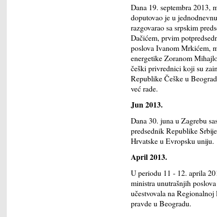
Dana 19. septembra 2013, m
doputovao je u jednodnevnu 
razgovarao sa srpskim pred
Dačićem, prvim potpredsed
poslova Ivanom Mrkićem, mi
energetike Zoranom Mihajlov
češki privrednici koji su za
Republike Češke u Beogradu 
već rade.
Jun 2013.
Dana 30. juna u Zagrebu sa
predsednik Republike Srbij
Hrvatske u Evropsku uniju.
April 2013.
U periodu 11 - 12. aprila 
ministra unutrašnjih poslova
učestvovala na Regionalnoj k
pravde u Beogradu.