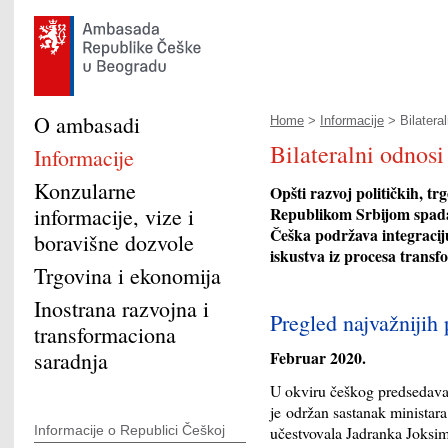
O ambasadi
Home
>
Informacije
> Bilateral
Bilateralni odnosi
Informacije
Konzularne
Opšti razvoj političkih, t
informacije, vize i
Republikom Srbijom spada 
Češka podržava integraciju
boravišne dozvole
iskustva iz procesa transf
Trgovina i ekonomija
Inostrana razvojna i
Pregled najvažnijih 
transformaciona
Februar 2020.
saradnja
U okviru češkog predsedava
je održan sastanak ministar
učestvovala Jadranka Joksim
Informacije o Republici Češkoj