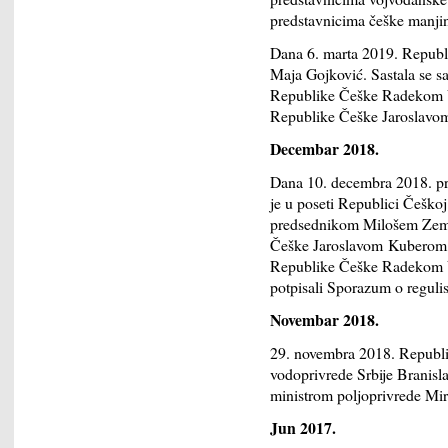
predstavnicima češke manji
Dana 6. marta 2019. Republ
Maja Gojković. Sastala se 
Republike Češke Radekom 
Republike Češke Jaroslavo
Decembar 2018.
Dana 10. decembra 2018. pr
je u poseti Republici Češko
predsednikom Milošem Zem
Češke Jaroslavom Kuberom 
Republike Češke Radekom Vo
potpisali Sporazum o regulis
Novembar 2018.
29. novembra 2018. Republik
vodoprivrede Srbije Branisl
ministrom poljoprivrede M
Jun 2017.