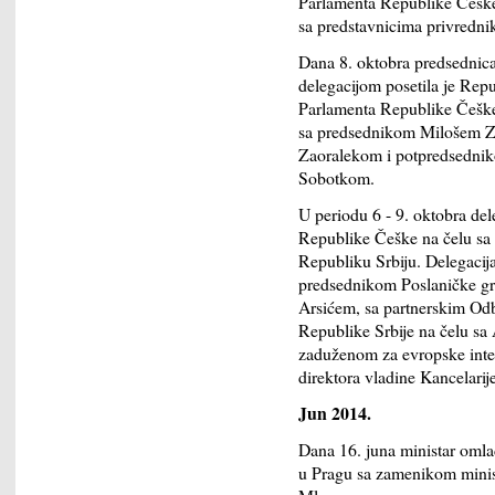
Parlamenta Republike Češk
sa predstavnicima privrednik
Dana 8. oktobra predsednic
delegacijom posetila je Re
Parlamenta Republike Češke
sa predsednikom Milošem Z
Zaoralekom i potpredsedni
Sobotkom.
U periodu 6 - 9. oktobra de
Republike Češke na čelu sa
Republiku Srbiju. Delegacij
predsednikom Poslaničke gr
Arsićem, sa partnerskim Od
Republike Srbije na čelu sa
zaduženom za evropske inte
direktora vladine Kancelari
Jun 2014.
Dana 16. juna ministar omla
u Pragu sa zamenikom minis