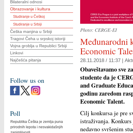
Bilateralni odnosi
Obrazovanje i kultura
Studiranje u Češkoj
Studiranje u Srbiji
Photo: CERGE-EI
Češka manjina u Srbiji
Međunarodni 
Tragovi Čeha u srpskoj istoriji
Vojna groblja u Republici Srbiji
Economic Tale
Linkovi
Najčešća pitanja
28.11.2018 / 11:37 |
Akt
Obaveštavamo sve za
studente da je CER
Follow us on
and Graduate Educat
godinu zaredom ras
Economic Talent.
Poll
Cilj konkursa je pre 
istraživanja. Konkurs
Republika Češka je zemlja puna
prirodnih lepota i nesvakidašnjih
nedavno svršenim stud
zanimljivosti.