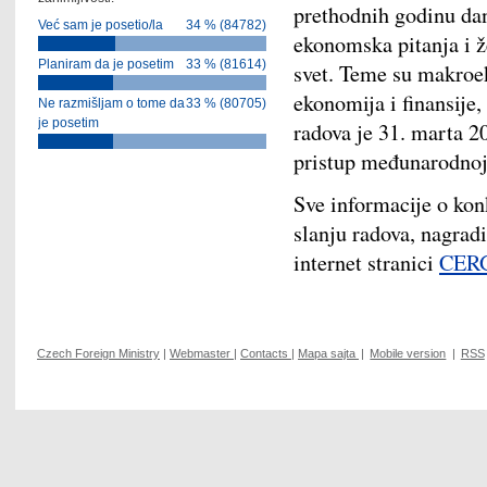
prethodnih godinu dan
Već sam je posetio/la
34 % (84782)
ekonomska pitanja i ž
Planiram da je posetim
33 % (81614)
svet. Teme su makroe
ekonomija i finansije,
Ne razmišljam o tome da
33 % (80705)
je posetim
radova je 31. marta 2
pristup međunarodnoj
Sve informacije o kon
slanju radova, nagrad
internet stranici
CER
Czech Foreign Ministry
|
Webmaster
|
Contacts
|
Mapa sajta
|
Mobile version
|
RSS