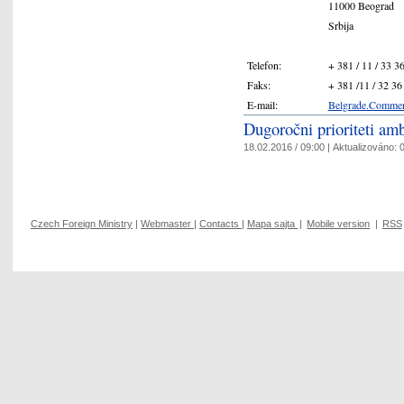
11000 Beograd
Srbija
Telefon:
+ 381 / 11 / 33 3
Faks:
+ 381 /11 / 32 36
E-mail:
Belgrade.Comme
Dugoročni prioriteti a
18.02.2016 / 09:00 |
Aktualizováno:
0
Czech Foreign Ministry
|
Webmaster
|
Contacts
|
Mapa sajta
|
Mobile version
|
RSS