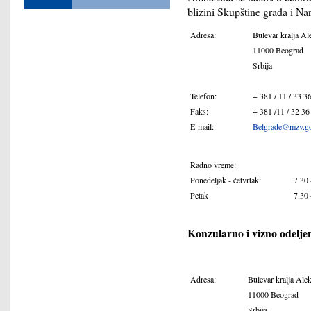
blizini Skupštine grada i Na
Adresa:
Bulevar kralja Al
11000 Beograd
Srbija
Telefon:
+ 381 / 11 / 33 3
Faks:
+ 381 /11 / 32 36
E-mail:
Belgrade@mzv.go
Radno vreme:
Ponedeljak - četvrtak:
7.30 
Petak
7.30 
Konzularno i vizno odelje
Adresa:
Bulevar kralja Ale
11000 Beograd
Srbija