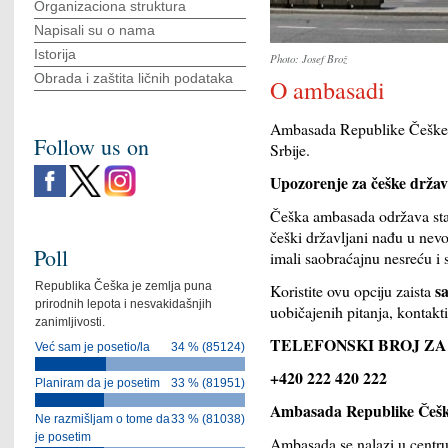
Organizaciona struktura
Napisali su o nama
Istorija
Photo: Josef Brož
Obrada i zaštita ličnih podataka
O ambasadi
Ambasada Republike Češke u
Follow us on
Srbije.
Upozorenje za češke državlj
Češka ambasada održava sta
češki državljani nađu u nevo
Poll
imali saobraćajnu nesreću i s
Republika Češka je zemlja puna
s
Koristite ovu opciju zaista
prirodnih lepota i nesvakidašnjih
uobičajenih pitanja, kontak
zanimljivosti.
TELEFONSKI BROJ ZA
Već sam je posetio/la
34 % (85124)
+420 222 420 222
Planiram da je posetim
33 % (81951)
Ambasada Republike Češke
Ne razmišljam o tome da
33 % (81038)
je posetim
Ambasada se nalazi u centru