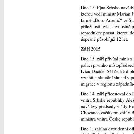
Dne 15. října Srbsko navští
kterou vedl ministr Marian 
farmě „Boro Arsenić“ ve Sta
příležitosti byla slavnostně
reprodukce prasat, kterou d
úspěšně působí již 12 let.
Září 2015
Dne 15. září přivítal minis
paláci prvního místopředsed
Ivicu Dačiće. Šéf české dipl
vztahů a aktuální situaci v 
migrace v regionu západníh
Dne 14. září přicestoval do 
vnitra Srbské republiky Ale
návštěvy předsedy vlády Bo
Chovance začátkem září v Bě
ministra vnitra České repub
Dne 1. září na dvoudenní ofi