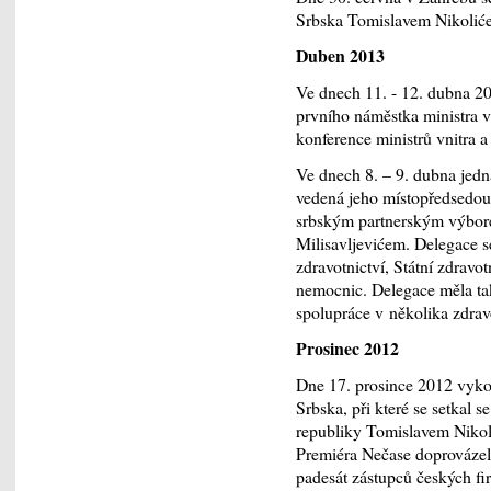
Srbska Tomislavem Nikoliće
Duben 2013
Ve dnech 11. - 12. dubna 2
prvního náměstka ministra vn
konference ministrů vnitra a
Ve dnech 8. – 9. dubna jedn
vedená jeho místopředsedou
srbským partnerským výbore
Milisavljevićem. Delegace se 
zdravotnictví, Státní zdravo
nemocnic. Delegace měla ta
spolupráce v několika zdrav
Prosinec 2012
Dne 17. prosince 2012 vyko
Srbska, při které se setkal
republiky Tomislavem Nikol
Premiéra Nečase doprovázel
padesát zástupců českých fir