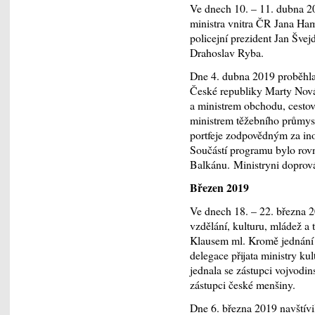
Ve dnech 10. – 11. dubna 20
ministra vnitra ČR Jana Ham
policejní prezident Jan Švej
Drahoslav Ryba.
Dne 4. dubna 2019 proběhla
České republiky Marty Nová
a ministrem obchodu, cesto
ministrem těžebního průmys
portfeje zodpovědným za in
Součástí programu bylo rov
Balkánu. Ministryni doprová
Březen 2019
Ve dnech 18. – 22. března 2
vzdělání, kulturu, mládež 
Klausem ml. Kromě jednání 
delegace přijata ministry kul
jednala se zástupci vojvodin
zástupci české menšiny.
Dne 6. března 2019 navštív