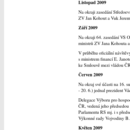
Listopad 2009
Na okraji zasedání Středoevr
ZV Jan Kohout a Vuk Jerem
Září 2009
Na okraji 64. zasedání VS O
ministrů ZV Jana Kohouta a
V průběhu oficiální návštěv
s ministrem financí E. Jan
ke Smlouvě mezi vládou ČR
Červen
2009
Na okraj své účasti na 16.
- 20. 6.) jednal prezident 
Delegace Výboru pro hospodá
ČR, vedená jeho předsedou J
Parlamentu RS mj. i s před
Výkonné rady Vojvodiny B. P
Květen 2009