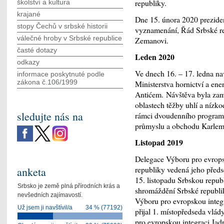
republiky.
školství a kultura
krajané
Dne 15. února 2020 preziden
stopy Čechů v srbské historii
vyznamenání, Řád Srbské rep
válečné hroby v Srbské republice
Zemanovi.
časté dotazy
Leden 2020
odkazy
Ve dnech 16. – 17. ledna na
informace poskytnuté podle
zákona č.106/1999
Ministerstva hornictví a en
Antićem. Návštěva byla zamě
oblastech těžby uhlí a nízk
sledujte nás na
rámci dvoudenního programu 
průmyslu a obchodu Karlem
Listopad 2019
Delegace Výboru pro evrops
republiky vedená jeho před
anketa
15. listopadu Srbskou repub
Srbsko je země plná přírodních krás a
shromáždění Srbské republi
nevšedních zajímavostí.
Výboru pro evropskou integ
Už jsem ji navštívil/a
34 % (77192)
přijal 1. místopředseda vlád
pro evropskou integraci Jad