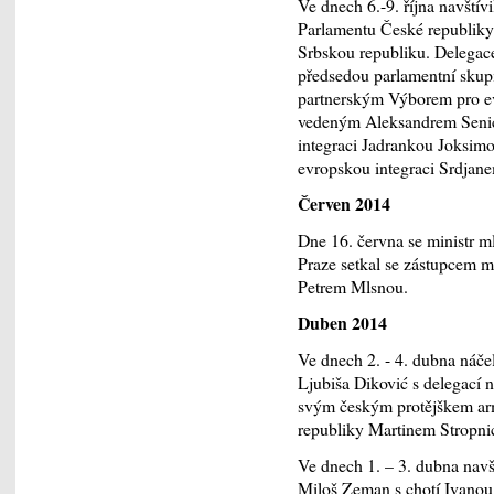
Ve dnech 6.-9. října navštív
Parlamentu České republik
Srbskou republiku. Delegac
předsedou parlamentní skup
partnerským Výborem pro ev
vedeným Aleksandrem Seniće
integraci Jadrankou Joksimo
evropskou integraci Srdjan
Červen 2014
Dne 16. června se ministr m
Praze setkal se zástupcem m
Petrem Mlsnou.
Duben 2014
Ve dnech 2. - 4. dubna náč
Ljubiša Diković s delegací n
svým českým protějškem ar
republiky Martinem Stropn
Ve dnech 1. – 3. dubna navš
Miloš Zeman s chotí Ivanou.