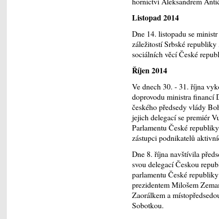
hornictví Aleksandrem Anti
Listopad 2014
Dne 14. listopadu se ministr
záležitostí Srbské republiky
sociálních věcí České repu
Říjen 2014
Ve dnech 30. - 31. října vy
doprovodu ministra financí
českého předsedy vlády Boh
jejich delegací se premiér 
Parlamentu České republiky
zástupci podnikatelů aktivn
Dne 8. října navštívila pře
svou delegací Českou repub
parlamentu České republiky 
prezidentem Milošem Zeman
Zaorálkem a místopředsedo
Sobotkou.