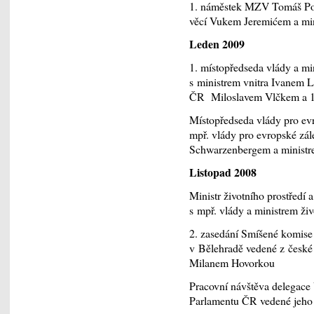
1. náměstek MZV Tomáš Poja
věcí Vukem Jeremićem a mi
Leden 2009
1. místopředseda vlády a min
s ministrem vnitra Ivanem
ČR Miloslavem Vlčkem a 
Místopředseda vlády pro evr
mpř. vlády pro evropské zá
Schwarzenbergem a ministre
Listopad 2008
Ministr životního prostředí
s mpř. vlády a ministrem ži
2. zasedání Smíšené komis
v Bělehradě vedené z české
Milanem Hovorkou
Pracovní návštěva delegace
Parlamentu ČR vedené jeh