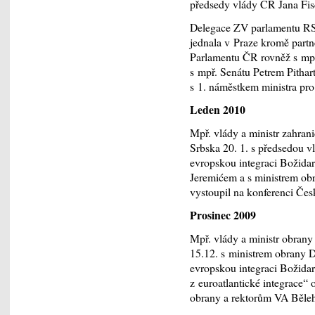
předsedy vlády ČR Jana Fi
Delegace ZV parlamentu RS
jednala v Praze kromě part
Parlamentu ČR rovněž s mp
s mpř. Senátu Petrem Pitha
s 1. náměstkem ministra pr
Leden 2010
Mpř. vlády a ministr zahran
Srbska 20. 1. s předsedou 
evropskou integraci Božida
Jeremićem a s ministrem ob
vystoupil na konferenci Čes
Prosinec 2009
Mpř. vlády a ministr obrany
15.12. s ministrem obrany 
evropskou integraci Božida
z euroatlantické integrace“
obrany a rektorům VA Běleh