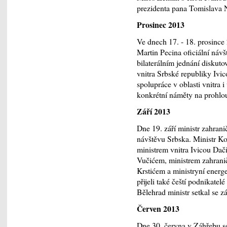
prezidenta pana Tomislava N
Prosinec 2013
Ve dnech 17. - 18. prosince
Martin Pecina oficiální návš
bilaterálním jednání diskut
vnitra Srbské republiky Ivi
spolupráce v oblasti vnitra 
konkrétní náměty na prohlo
Září 2013
Dne 19. září ministr zahran
návštěvu Srbska. Ministr K
ministrem vnitra Ivicou Da
Vučićem, ministrem zahrani
Krstićem a ministryní energ
přijeli také čeští podnikate
Bělehrad ministr setkal se zá
Červen 2013
Dne 30. června v Záhřebu s