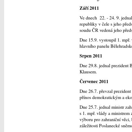
Září 2011
Ve dnech 22. - 24. 9. jedna
republiky v čele s jeho pře
soudu ČR vedená jeho před
Dne 15.9. vystoupil 1. mpř.
hlavního panelu Bělehradsk
Srpen 2011
Dne 29.8. jednal prezident
Klausem.
Červenec 2011
Dne 26.7. převzal preziden
přínos demokratickým a ek
Dne 25.7. jednal ministr za
s 1. mpř. vlády a ministre
výboru pro zahraniční věci,
záležitosti Poslanecké sně