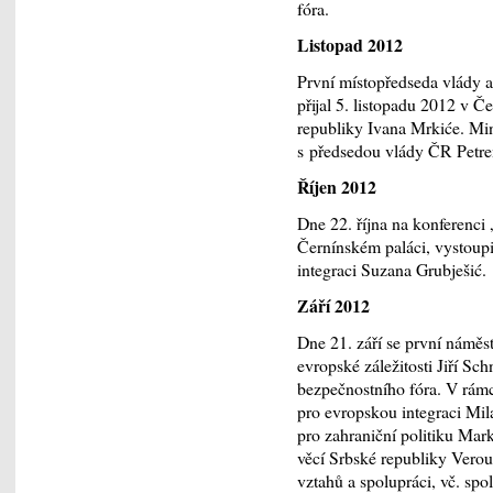
fóra.
Listopad 2012
První místopředseda vlády 
přijal 5. listopadu 2012 v Č
republiky Ivana Mrkiće. Min
s předsedou vlády ČR Petr
Říjen 2012
Dne 22. října na konferenci 
Černínském paláci, vystoup
integraci Suzana Grubješić.
Září 2012
Dne 21. září se první náměst
evropské záležitosti Jiří S
bezpečnostního fóra. V rámci
pro evropskou integraci Mi
pro zahraniční politiku Mark
věcí Srbské republiky Verou
vztahů a spolupráci, vč. sp