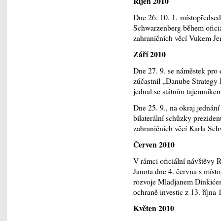
Říjen 2010
Dne 26. 10. 1. místopředsed
Schwarzenberg během oficiá
zahraničních věcí Vukem J
Září 2010
Dne 27. 9. se náměstek pro 
zúčastnil „Danube Strategy
jednal se státním tajemník
Dne 25. 9., na okraj jednán
bilaterální schůzky preziden
zahraničních věcí Karla Sc
Červen 2010
V rámci oficiální návštěvy 
Janota dne 4. června s míst
rozvoje Mladjanem Dinkićem
ochraně investic z 13. října 
Květen 2010