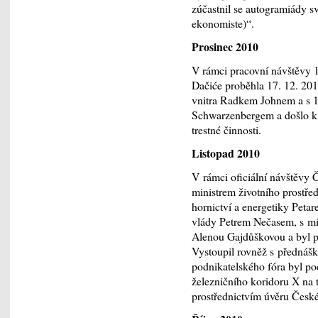
zúčastnil se autogramiády s
ekonomiste)“.
Prosinec 2010
V rámci pracovní návštěvy 1.
Dačiće proběhla 17. 12. 201
vnitra Radkem Johnem a s 1
Schwarzenbergem a došlo k p
trestné činnosti.
Listopad 2010
V rámci oficiální návštěvy
ministrem životního prostře
hornictví a energetiky Peta
vlády Petrem Nečasem, s m
Alenou Gajdůškovou a byl p
Vystoupil rovněž s přednáš
podnikatelského fóra byl po
železničního koridoru X na t
prostřednictvím úvěru České