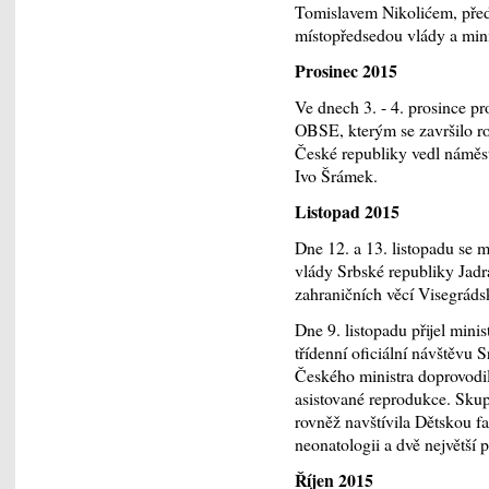
Tomislavem Nikolićem, pře
místopředsedou vlády a mini
Prosinec 2015
Ve dnech 3. - 4. prosince p
OBSE, kterým se završilo ro
České republiky vedl náměst
Ivo Šrámek.
Listopad 2015
Dne 12. a 13. listopadu se 
vlády Srbské republiky Jadr
zahraničních věcí Visegrád
Dne 9. listopadu přijel min
třídenní oficiální návštěvu 
Českého ministra doprovodil
asistované reprodukce. Sku
rovněž navštívila Dětskou fak
neonatologii a dvě největší
Říjen 2015