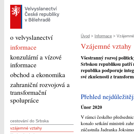
o velvyslanectví
Úvod
>
Informace
> Vzájemné
Vzájemné vztahy
informace
konzulární a vízové
Všestranný rozvoj politic
informace
Srbskou republikou patří m
republika podporuje inte
obchod a ekonomika
své zkušenosti z transfor
zahraniční rozvojová a
transformační
Přehled nejdůležitěj
spolupráce
Únor 2020
V rámci českého předsednict
cestování do Srbska
konalo setkání ministrů zah
vzájemné vztahy
zúčastnila Jadranka Joksimo