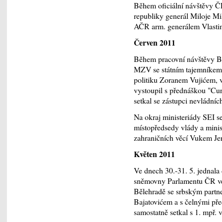
Během oficiální návštěvy Č
republiky generál Miloje M
AČR arm. generálem Vlasti
Červen 2011
Během pracovní návštěvy Bě
MZV se státním tajemníkem
politiku Zoranem Vujićem, v
vystoupil s přednáškou "Cu
setkal se zástupci nevládníc
Na okraj ministeriády SEI se
místopředsedy vlády a minis
zahraničních věcí Vukem J
Květen 2011
Ve dnech 30.-31. 5. jednala
sněmovny Parlamentu ČR ve
Bělehradě se srbským part
Bajatovićem a s čelnými př
samostatně setkal s 1. mpř. 