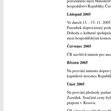
porozumění mezi Ministers
hospodářství Republiky Čer
Listopad 2005
Ve dnech 13. - 15. 11. 2005
Paroubek doprovázený podn
Dohoda o kulturní spoluprá
mezi hospodářskými komor
Červenec 2005
ČR navštívil ministr pro m
Březen 2005
Na pozvání ministra doprav
kapitálové investice Republi
Únor 2005
Na pozvání předsedy parla
Zaorálek. Součástí cesty by
praporu v Kosovu.
ČR zároveň navštívili republ