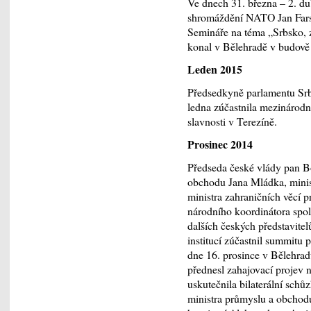
Ve dnech 31. března – 2. du
shromáždění NATO Jan Farsk
Semináře na téma „Srbsko, z
konal v Bělehradě v budově
Leden 2015
Předsedkyně parlamentu Srb
ledna zúčastnila mezinárod
slavnosti v Terezíně.
Prosinec 2014
Předseda české vlády pan B
obchodu Jana Mládka, minist
ministra zahraničních věcí
národního koordinátora spol
dalších českých představite
institucí zúčastnil summitu
dne 16. prosince v Bělehrad
přednesl zahajovací projev
uskutečnila bilaterální schů
ministra průmyslu a obchod