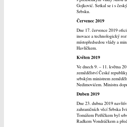
Gojković. Setkal se i s čes
Srbsku.
Červenec 2019
Dne 17. července 2019 ofici
inovace a technologický roz
místopředsedou vlády a min
Havlíčkem.
Květen 2019
Ve dnech 9. – 11. května 20
zemědělství České republik
srbským ministrem zemědělst
Nedimovićem. Ministra dopr
Duben 2019
Dne 23. dubna 2019 navštívi
zahraničních věcí Srbska Iv
Tomášem Petříčkem byl srbs
Radkem Vondráčkem a před