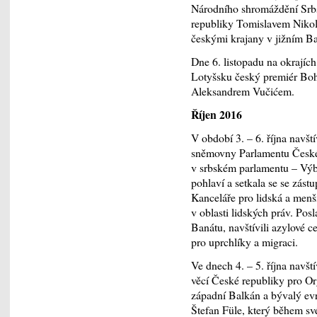
Národního shromáždění Srb
republiky Tomislavem Nikoli
českými krajany v jižním B
Dne 6. listopadu na okrajíc
Lotyšsku český premiér Boh
Aleksandrem Vučićem.
Říjen 2016
V období 3. – 6. října navš
sněmovny Parlamentu České 
v srbském parlamentu – Výb
pohlaví a setkala se se zás
Kanceláře pro lidská a menš
v oblasti lidských práv. Pos
Banátu, navštívili azylové c
pro uprchlíky a migraci.
Ve dnech 4. – 5. října navšt
věcí České republiky pro Or
západní Balkán a bývalý evr
Štefan Füle, který během sv