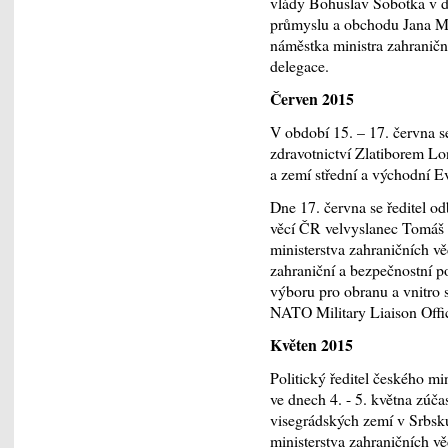
vlády Bohuslav Sobotka v d
průmyslu a obchodu Jana M
náměstka ministra zahranič
delegace.
Červen 2015
V období 15. – 17. června s
zdravotnictví Zlatiborem Lo
a zemí střední a východní E
Dne 17. června se ředitel od
věcí ČR velvyslanec Tomáš 
ministerstva zahraničních vě
zahraniční a bezpečnostní pol
výboru pro obranu a vnitro
NATO Military Liaison Offic
Květen 2015
Politický ředitel českého mi
ve dnech 4. - 5. května zúča
visegrádských zemí v Srbsku.
ministerstva zahraničních v