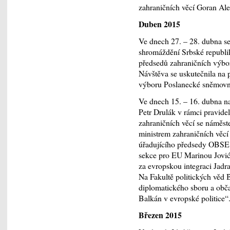
zahraničních věcí Goran Ale
Duben 2015
Ve dnech 27. – 28. dubna s
shromáždění Srbské republi
předsedů zahraničních výbo
Návštěva se uskutečnila na
výboru Poslanecké sněmov
Ve dnech 15. – 16. dubna na
Petr Drulák v rámci pravidel
zahraničních věcí se náměst
ministrem zahraničních věcí
úřadujícího předsedy OBSE,
sekce pro EU Marinou Joviće
za evropskou integraci Jadr
Na Fakultě politických věd 
diplomatického sboru a obč
Balkán v evropské politice“
Březen 2015