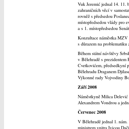
Vuk Jeremić jednal 14. 11. 
zahraničních věcí v samost
rovněž s předsedou Poslan
místopředsedou vlády pro e
a s 1. místopředsedou Senát
Konzultace náměstka MZV RS
s důrazem na problematiku z
Během státní návštěvy Srbsk
v Bělehradě s prezidentem
Cvetkovićem, předsedkyní p
Bělehradu Draganem Djilas
Výkonné rady Vojvodiny Bo
Září 2008
Náměstkyně Milica Delević b
Alexandrem Vondrou a jed
Červenec 2008
V Bělehradě jednal 1. nám.
ministrem vnitra Ivicou Dač