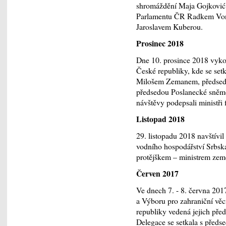
shromáždění Maja Gojković.
Parlamentu ČR Radkem Von
Jaroslavem Kuberou.
Prosinec 2018
Dne 10. prosince 2018 vyko
České republiky, kde se se
Milošem Zemanem, předsed
předsedou Poslanecké sně
návštěvy podepsali ministři
Listopad 2018
29. listopadu 2018 navštívil
vodního hospodářství Srbska
protějškem – ministrem ze
Červen 2017
Ve dnech 7. - 8. června 201
a Výboru pro zahraniční vě
republiky vedená jejich p
Delegace se setkala s předs