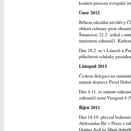
kontext procesu evropské in
Únor 2012
Během oficiální návštěvy ČR
oblasti ochrany proti zbran
Šutanovac 21.2. setkal s mi
ministrem zahraničí Karle
Dne 18.2. se v Lánech u Prah
příležitosti schůzky prezid
Listopad 2011
Českou delegaci na summitu 
ministr dopravy Pavel Dobe
Dne 4.11. se ministr zahrani
zahraničí zemí Visegrad 4 (
Říjen 2011
Dne 14.10. převzal bohemista
Aleksandar Ilić v Praze z r
Gratias Agit za šíření dobr