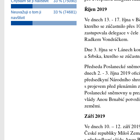
Chystám se ji navštívit
33 % (75090)
Říjen 2019
Neuvažuji o tom ji
33 % (74681)
navštívit
Ve dnech 13. - 17. října v B
kterého se zúčastnilo přes 1
zastupovala delegace v čel
Radkem Vondráčkem.
Dne 3. října se v Lánech ko
a Srbska, kterého se zúčastn
Předseda Poslanecké sněmo
dnech 2. - 3. října 2019 ofi
předsedkyní Národního shro
s projevem před plenárním z
Poslanecké sněmovny u prez
vlády Anou Brnabić potvrd
zeměmi.
Září 2019
Ve dnech 10. – 12. září 201
České republiky Miloš Zema
s předsedkyní vlády Anou 