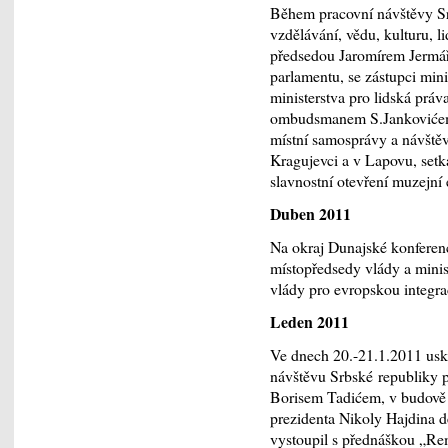
Během pracovní návštěvy Sr
vzdělávání, vědu, kulturu, 
předsedou Jaromírem Jermář
parlamentu, se zástupci minis
ministerstva pro lidská práv
ombudsmanem S.Jankovićem. 
místní samosprávy a návštěv
Kragujevci a v Lapovu, setk
slavnostní otevření muzejní
Duben 2011
Na okraj Dunajské konferenc
místopředsedy vlády a mini
vlády pro evropskou integr
Leden 2011
Ve dnech 20.-21.1.2011 usk
návštěvu Srbské republiky 
Borisem Tadićem, v budově 
prezidenta Nikoly Hajdina d
vystoupil s přednáškou „Re