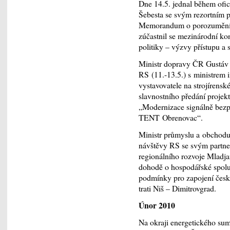
Dne 14.5. jednal během ofic
Šebesta se svým rezortním 
Memorandum o porozumění ob
zúčastnil se mezinárodní k
politiky – výzvy přístupu a 
Ministr dopravy ČR Gustáv
RS (11.-13.5.) s ministrem 
vystavovatele na strojírensk
slavnostního předání projek
„Modernizace signálně bezpe
TENT Obrenovac“.
Ministr průmyslu a obchodu 
návštěvy RS se svým partne
regionálního rozvoje Mladj
dohodě o hospodářské spolu
podmínky pro zapojení česk
trati Niš – Dimitrovgrad.
Únor 2010
Na okraji energetického sum