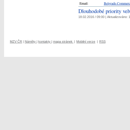
Email:
Belgrade.Commer
Dlouhodobé priority vel
18.02.2016 / 09:00 |
Aktualizováno:
1
MZV ČR
|
Náměty
|
kontakty
|
mapa stránek
|
Mobilní verze
|
RSS