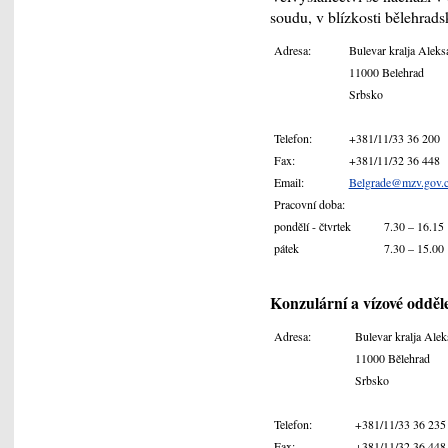
soudu, v blízkosti bělehrad
Adresa:
Bulevar kralja Aleks
11000 Belehrad
Srbsko
Telefon:
+381/11/33 36 200
Fax:
+381/11/32 36 448
Email:
Belgrade@mzv.gov.
Pracovní doba:
pondělí - čtvrtek
7.30 – 16.15
pátek
7.30 – 15.00
Konzulární a vízové odděl
Adresa:
Bulevar kralja Ale
11000 Bělehrad
Srbsko
Telefon:
+381/11/33 36 235
Fax:
+381/11/32 36 448