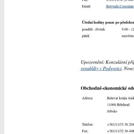
Email:
Belgrade.Consulat
Úřední hodiny pouze po předcho
pondělí - čtvrtek
9.00 - 1
pátek
uzavřeno
Upozornění: Konzulární pří
republiky v Podgorici
. Nouz
Obchodně-ekonomické odd
Adresa:
Bulevar kralja Ale
11000 Bělehrad
Srbsko
Telefon:
+381/11/33 36 204
Fax:
+381/11/32 36 44