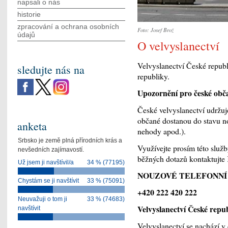
napsali o nás
historie
zpracování a ochrana osobních
Foto: Josef Brož
údajů
O velvyslanectví
Velvyslanectví České republ
sledujte nás na
republiky.
Upozornění pro české občan
České velvyslanectví udržuje
občané dostanou do stavu no
anketa
nehody apod.).
Srbsko je země plná přírodních krás a
Využívejte prosím této služ
nevšedních zajímavostí.
běžných dotazů kontaktujte
Už jsem ji navštívil/a
34 % (77195)
NOUZOVÉ TELEFONNÍ 
Chystám se ji navštívit
33 % (75091)
+420 222 420 222
Neuvažuji o tom ji
33 % (74683)
Velvyslanectví České repu
navštívit
Velvyslanectví se nachází v