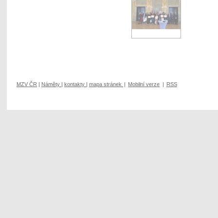
MZV ČR
|
Náměty
|
kontakty
|
mapa stránek
|
Mobilní verze
|
RSS