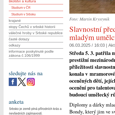
školství a kultura
Studium v ČR
Studium v Srbsku
Foto: Martin Krystynik
krajané
Slavnostní pře
stopy Čechů v srbské historii
válečné hroby v Srbské republice
mladým umělc
časté dotazy
06.03.2025 / 16:03 |
Akt
odkazy
Středa 5. 3. patřila
informace poskytnuté podle
zákona č.106/1999
prestižní mezinárodn
příležitosti slavnos
sledujte nás na
konala v mramorovém
oceněných dětí, její
ocenění pro talentova
budoucí umělecký rů
anketa
Diplomy a dárky mla
Srbsko je země plná přírodních krás a
Bondy, který jim ve s
nevšedních zajímavostí.