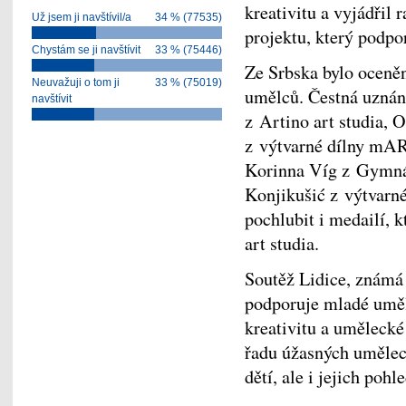
kreativitu a vyjádřil 
Už jsem ji navštívil/a
34 % (77535)
projektu, který podpo
Chystám se ji navštívit
33 % (75446)
Ze Srbska bylo oceně
Neuvažuji o tom ji
33 % (75019)
umělců. Čestná uznán
navštívit
z Artino art studia, 
z výtvarné dílny mAR
Korinna Víg z Gymnáz
Konjikušić z výtvarn
pochlubit i medailí, k
art studia.
Soutěž Lidice, známá 
podporuje mladé umělc
kreativitu a umělecké
řadu úžasných uměleck
dětí, ale i jejich pohl