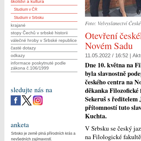
školství a kultura
Studium v ČR
Studium v Srbsku
Foto: Velvyslanectví Česk
krajané
Otevření české
stopy Čechů v srbské historii
válečné hroby v Srbské republice
Novém Sadu
časté dotazy
11.05.2022 / 16:52 |
Akt
odkazy
Dne 10. května na Fi
informace poskytnuté podle
zákona č.106/1999
byla slavnostně pode
českého centra na N
sledujte nás na
děkanka Filozofické 
Sekeruš s ředitele
přítomností tuto sla
Kuchta.
anketa
V Srbsku se český jaz
Srbsko je země plná přírodních krás a
na Filologické fakult
nevšedních zajímavostí.