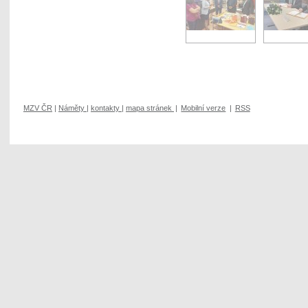
MZV ČR
|
Náměty
|
kontakty
|
mapa stránek
|
Mobilní verze
|
RSS