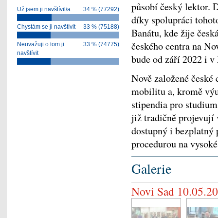
působí český lektor. D
Už jsem ji navštívil/a
34 % (77292)
díky spolupráci toho
Chystám se ji navštívit
33 % (75188)
Banátu, kde žije česk
českého centra na Nov
Neuvažuji o tom ji
33 % (74775)
navštívit
bude od září 2022 i v
Nově založené české 
mobilitu a, kromě výu
stipendia pro studium
již tradičně projevu
dostupný i bezplatný 
procedurou na vysoké
Galerie
Novi Sad 10.05.2