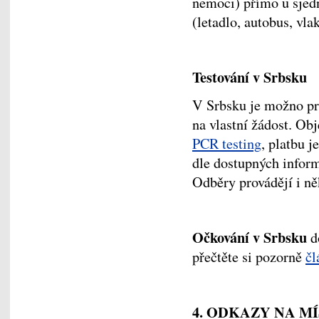
nemoci) přímo u sjed
(letadlo, autobus, vla
Testování v Srbsku
V Srbsku je možno pro
na vlastní žádost. Ob
PCR testing
, platbu j
dle dostupných inform
Odběry provádějí i ně
Očkování v Srbsku
do
přečtěte si pozorně
čl
4. ODKAZY NA MÍ