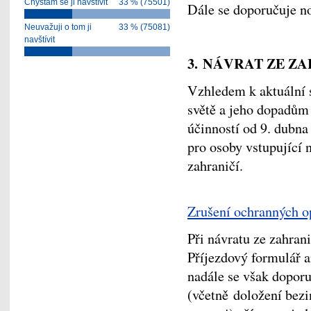
Chystám se ji navštívit
33 % (75501)
Dále se doporučuje no
Neuvažuji o tom ji
33 % (75081)
navštívit
3.
NÁVRAT ZE ZA
Vzhledem k aktuální 
světě a jeho dopadům 
účinností od 9. dubna
pro osoby vstupující
zahraničí.
Zrušení ochranných o
Při návratu ze zahrani
Příjezdový formulář a
nadále se však doporu
(včetně doložení bezin