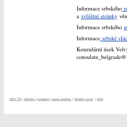
Informace srbského
mi
a
zvláštní stránky
věn
Informace srbského
m
Informace
srbské vlá
Konzulární úsek Velv
consulate_belgrade@
MZV ČR
|
Náměty
|
kontakty
|
mapa stránek
|
Mobilní verze
|
RSS