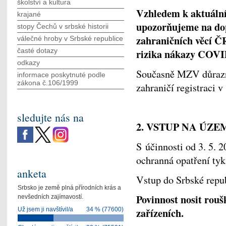
školství a kultura
Vzhledem k aktuální
krajané
upozorňujeme na dop
stopy Čechů v srbské historii
zahraničních věcí Č
válečné hroby v Srbské republice
časté dotazy
rizika nákazy COVI
odkazy
Současně MZV důrazn
informace poskytnuté podle
zákona č.106/1999
zahraničí registraci 
sledujte nás na
2. VSTUP NA ÚZE
S účinnosti od 3. 5. 
ochranná opatření tyk
anketa
Vstup do Srbské repub
Srbsko je země plná přírodních krás a
Povinnost nosit rouš
nevšedních zajímavostí.
zařízeních.
Už jsem ji navštívil/a
34 % (77600)