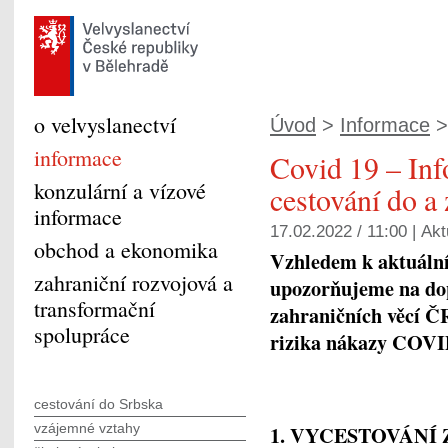
o velvyslanectví
Úvod
>
Informace
>
informace
Covid 19 – In
konzulární a vízové
cestování do a
informace
17.02.2022 / 11:00 |
Akt
obchod a ekonomika
Vzhledem k aktuální
zahraniční rozvojová a
upozorňujeme na dop
transformační
zahraničních věcí Č
spolupráce
rizika nákazy COVI
cestování do Srbska
vzájemné vztahy
1. VYCESTOVÁNÍ 