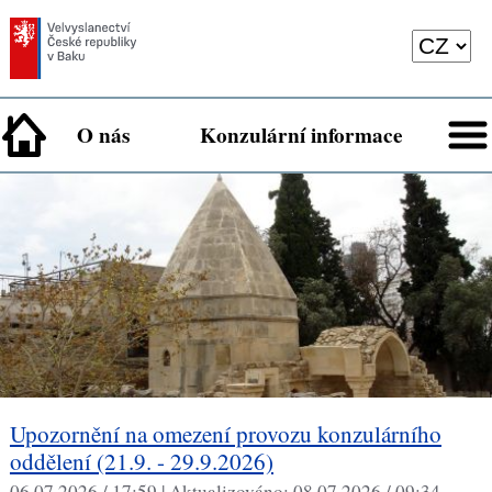
O nás
Konzulární informace
Upozornění na omezení provozu konzulárního
oddělení (21.9. - 29.9.2026)
06.07.2026 / 17:59 |
Aktualizováno:
08.07.2026 / 09:34