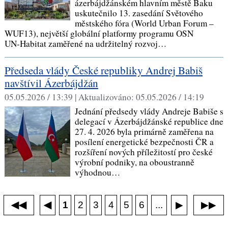
ázerbájdžánském hlavním městě Baku
uskutečnilo 13. zasedání Světového
městského fóra (World Urban Forum –
WUF13), největší globální platformy programu OSN
UN‑Habitat zaměřené na udržitelný rozvoj…
Předseda vlády České republiky Andrej Babiš
navštívil Ázerbájdžán
05.05.2026 / 13:39 |
Aktualizováno:
05.05.2026 / 14:19
Jednání předsedy vlády Andreje Babiše s
delegací v Ázerbájdžánské republice dne
27. 4. 2026 byla primárně zaměřena na
posílení energetické bezpečnosti ČR a
rozšíření nových příležitostí pro české
výrobní podniky, na oboustranně
výhodnou…
◀◀
▶▶
◀
...
1
2
3
4
5
6
▶