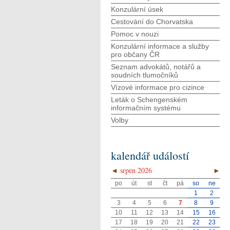
Konzulární úsek
Cestování do Chorvatska
Pomoc v nouzi
Konzulární informace a služby
pro občany ČR
Seznam advokátů, notářů a
soudních tlumočníků
Vízové informace pro cizince
Leták o Schengenském
informačním systému
Volby
kalendář událostí
◄
srpen 2026
►
po
út
st
čt
pá
so
ne
1
2
3
4
5
6
7
8
9
10
11
12
13
14
15
16
17
18
19
20
21
22
23