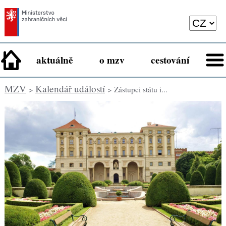
aktuálně
o mzv
cestování
MZV
Kalendář událostí
>
> Zástupci státu i...