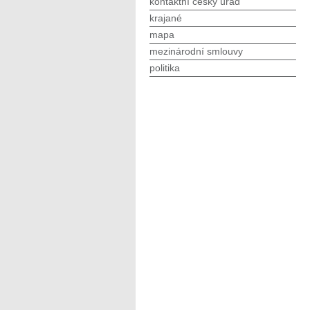
kontaktní český úřad
krajané
mapa
mezinárodní smlouvy
politika