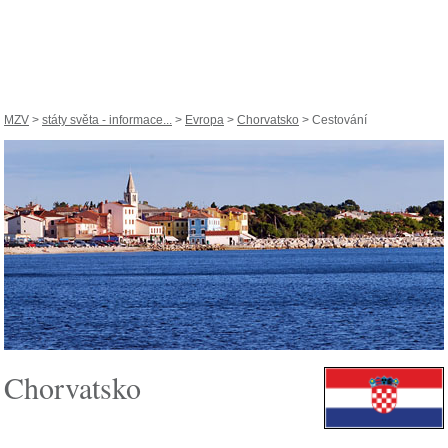
MZV
>
státy světa - informace...
>
Evropa
>
Chorvatsko
> Cestování
Chorvatsko