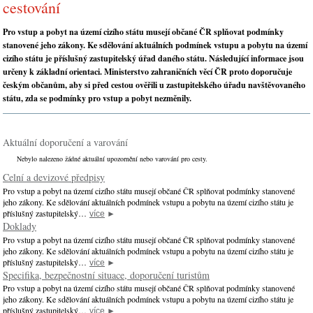
cestování
Pro vstup a pobyt na území cizího státu musejí občané ČR splňovat podmínky
stanovené jeho zákony. Ke sdělování aktuálních podmínek vstupu a pobytu na území
cizího státu je příslušný zastupitelský úřad daného státu. Následující informace jsou
určeny k základní orientaci. Ministerstvo zahraničních věcí ČR proto doporučuje
českým občanům, aby si před cestou ověřili u zastupitelského úřadu navštěvovaného
státu, zda se podmínky pro vstup a pobyt nezměnily.
Aktuální doporučení a varování
Nebylo nalezeno žádné aktuální upozornění nebo varování pro cesty.
Celní a devizové předpisy
Pro vstup a pobyt na území cizího státu musejí občané ČR splňovat podmínky stanovené
jeho zákony. Ke sdělování aktuálních podmínek vstupu a pobytu na území cizího státu je
příslušný zastupitelský…
více
►
Doklady
Pro vstup a pobyt na území cizího státu musejí občané ČR splňovat podmínky stanovené
jeho zákony. Ke sdělování aktuálních podmínek vstupu a pobytu na území cizího státu je
příslušný zastupitelský…
více
►
Specifika, bezpečnostní situace, doporučení turistům
Pro vstup a pobyt na území cizího státu musejí občané ČR splňovat podmínky stanovené
jeho zákony. Ke sdělování aktuálních podmínek vstupu a pobytu na území cizího státu je
příslušný zastupitelský…
více
►