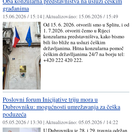
Oba konzularna predstavništva na usluzi češkim
građanima
15.06.2026 / 15:14 |
Aktualizováno:
15.06.2026 / 15:49
Od 15. 6. 2026. otvorili smo u Splitu, i od
1. 7.2026. otvoriti čemo u Rijeci
konzularna predstavništva, kako bismo
bili što bliže na usluzi češkim
državljanima. Hitna konzularna pomoč
češkim državlljanima 24/7 na borju tel:
+420 222 420 222.
Poslovni forum Inicijative triju mora u
Dubrovniku: mogućnosti umrežavanja za češka
poduzeća
05.05.2026 / 13:30 |
Aktualizováno:
05.05.2026 / 14:22
U Dubrovniku je 28. i 29. travnja održan