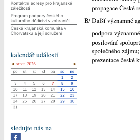
Kontaktní adresy pro krajanské
propagace České r
záležitosti
Program podpory českého
B/ Další významné a
kulturního dědictví v zahraničí
Česká krajanská komunita v
podpora významné 
Chorvatsku a její sdružení
posilování spoluprá
společného zájmu;
kalendář událostí
prezentace české k
◄
srpen 2026
►
po
út
st
čt
pá
so
ne
1
2
3
4
5
6
7
8
9
10
11
12
13
14
15
16
17
18
19
20
21
22
23
24
25
26
27
28
29
30
31
sledujte nás na