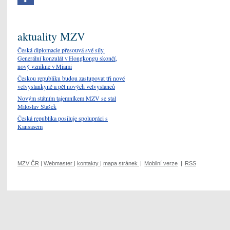
aktuality MZV
Česká diplomacie přesouvá své síly.
Generální konzulát v Hongkongu skončí,
nový vznikne v Miami
Českou republiku budou zastupovat tři nové
velvyslankyně a pět nových velvyslanců
Novým státním tajemníkem MZV se stal
Miloslav Stašek
Česká republika posiluje spolupráci s
Kansasem
MZV ČR
|
Webmaster
|
kontakty
|
mapa stránek
|
Mobilní verze
|
RSS