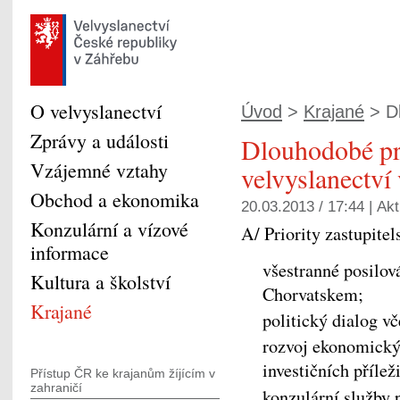
O velvyslanectví
Úvod
>
Krajané
> Dl
Zprávy a události
Dlouhodobé pr
Vzájemné vztahy
velvyslanectví
Obchod a ekonomika
20.03.2013 / 17:44 |
Akt
Konzulární a vízové
A/ Priority zastupite
informace
všestranné posilov
Kultura a školství
Chorvatskem;
Krajané
politický dialog 
rozvoj ekonomický
investičních příleži
Přístup ČR ke krajanům žíjícím v
zahraničí
konzulární služby 