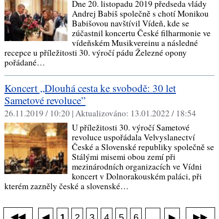
Dne 20. listopadu 2019 předseda vlády
Andrej Babiš společně s chotí Monikou
Babišovou navštívil Vídeň, kde se
zúčastnil koncertu České filharmonie ve
vídeňském Musikvereinu a následné
recepce u příležitosti 30. výročí pádu Železné opony
pořádané…
Koncert „Dlouhá cesta ke svobodě: 30 let
Sametové revoluce”
26.11.2019 / 10:20 |
Aktualizováno:
13.01.2022 / 18:54
U příležitosti 30. výročí Sametové
revoluce uspořádala Velvyslanectví
České a Slovenské republiky společně se
Stálými misemi obou zemí při
mezinárodních organizacích ve Vídni
koncert v Dolnorakouském paláci, při
kterém zazněly české a slovenské…
◀◀
▶▶
◀
...
1
2
3
4
5
6
▶