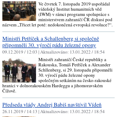
Ve čtvrtek 7. listopadu 2019 uspořádal
vídeňský Institut humanitních věd
(IWM) v rámci programu spolupráce s
ministerstvem zahraničí ČR diskusi pod
názvem „Třicet let poté: nedokončená evropská revoluce?“.
Ministři Petříček a Schallenberg si společně
připomněli 30. výročí pádu železné opony
09.12.2019 / 12:03 |
Aktualizováno:
13.01.2022 / 18:54
Ministři zahraničí České republiky a
Rakouska, Tomáš Petříček a Alexander
Schllenberg, si 29. listopadu připomněli
30. výročí pádu železné opony
společným setkáním na česko-rakouské
hranici v dolnorakouském Hardeggu a jihomoravském
Čížově.
Předseda vlády Andrej Babiš navštívil Vídeň
26.11.2019 / 14:13 |
Aktualizováno:
13.01.2022 / 18:54