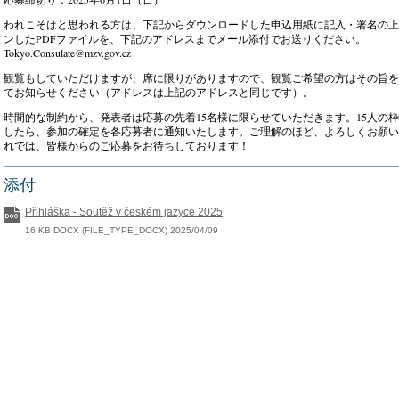
われこそはと思われる方は、下記からダウンロードした申込用紙に記入・署名の上
ンしたPDFファイルを、下記のアドレスまでメール添付でお送りください。
Tokyo.Consulate@mzv.gov.cz
観覧もしていただけますが、席に限りがありますので、観覧ご希望の方はその旨を
てお知らせください（アドレスは上記のアドレスと同じです）。
時間的な制約から、発表者は応募の先着15名様に限らせていただきます。15人の
したら、参加の確定を各応募者に通知いたします。ご理解のほど、よろしくお願い
れでは、皆様からのご応募をお待ちしております！
添付
Přihláška - Soutěž v českém jazyce 2025
16 KB DOCX (FILE_TYPE_DOCX) 2025/04/09