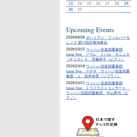
23
24
25
26
27
28
29
30
31
Upcoming Events
ボヘミアン・フィルハーモ
2026/09/26
ニック 第12回定期演奏会
ウィハン弦楽四重奏団
2026/10/15
Japan Tour ソワレ ミハル・カニュカ
（チェロ）Ｘ 安藤裕子（ピアノ）
ウィハン弦楽四重奏団
2026/10/16
Japan Tour マチネ ウィハン弦楽四重
奏団 ｘ 岩井奈美（ソプラノ）
ウィハン弦楽四重奏団
2026/10/21
Japan Tour トワイライトコンサート
ウィハン弦楽四重奏団 中山育代（ピ
アノ）