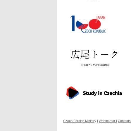
Czech Foreign Ministry
|
Webmaster
|
Contacts