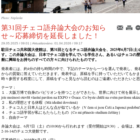
Photo: Náplavka
第31回チェコ語弁論大会のお知ら
せ～応募締切を延長しました！
29.05.2025 / 09:01 |
Aktualizováno:
01.04.2026 / 09:17
駐日チェコ共和国大使館は、第31回となるチェコ語弁論大会を、2025年6月7日(土
す。この弁論大会は、日本でチェコ語を学んでいる学生さん、あるいはチェコの歴
般に興味をお持ちのすべての方々に向けられたものです。
発表者には、約4分の持ち時間の中で、下記のテーマから一つを選んで発表し、発
からの質疑に答えていただきます。発表中は、原稿を手に持っていただいてもかま
時々参照する程度にして、原稿をずっと見ながら読むのはご遠慮いただきたいと思
テーマ：
１．大阪万博で自身のパビリオンを持つことができたら、世界に向けて何を展示したいか
jste možnost otevřít vlastní pavilon na EXPO v Ósace. Co byste chtěli na svém pavilonu uká
２．私の理想とする休暇（Má ideální dovolená）
３．チェコ人と日本人はどんな点が似ているか（V čem si jsou Češi a Japonci podobní
４．チェコ語学習が私にもたらしたもの（Co mi přineslo studium češtiny）
５．自由テーマ
弁論大会は、6月7日（土）の10:00から行われます（受付開始は9:30）。会場は、
2-16-14のチェコ大使館です。
応募締切り：2025年6月1日（日）