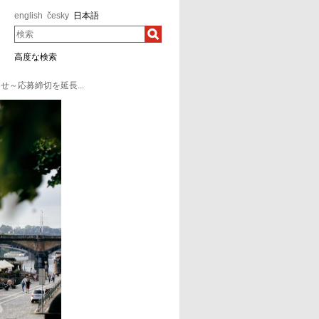
english
česky
日本語
検索
高度な検索
せ～応募締切を延長...