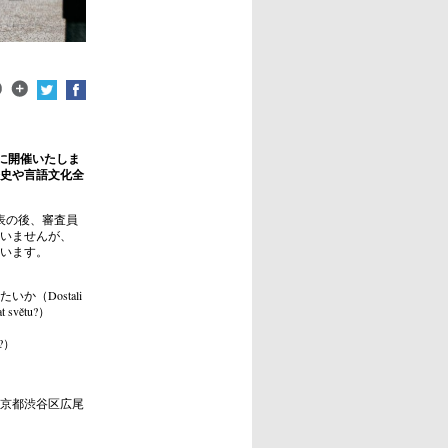
)に開催いたしま
史や言語文化全
表の後、審査員
いませんが、
います。
（Dostali
zat světu?）
?）
東京都渋谷区広尾