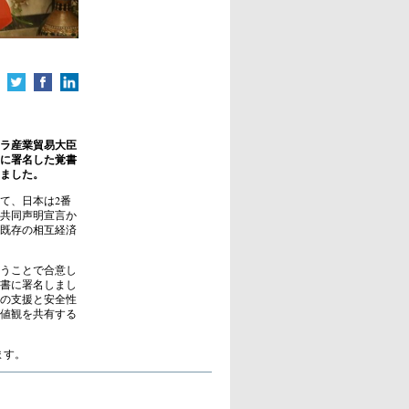
ケラ産業貿易大臣
に署名した覚書
ました。
て、日本は2番
共同声明宣言か
な既存の相互経済
うことで合意し
書に署名しまし
の支援と安全性
値観を共有する
ます。