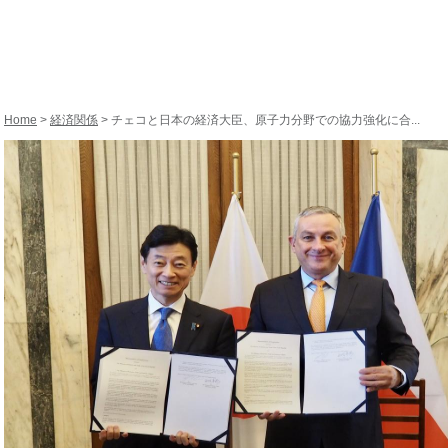
Home
>
経済関係
> チェコと日本の経済大臣、原子力分野での協力強化に合...