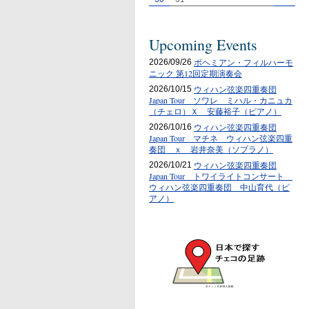
Upcoming Events
ボヘミアン・フィルハーモ
2026/09/26
ニック 第12回定期演奏会
ウィハン弦楽四重奏団
2026/10/15
Japan Tour ソワレ ミハル・カニュカ
（チェロ）Ｘ 安藤裕子（ピアノ）
ウィハン弦楽四重奏団
2026/10/16
Japan Tour マチネ ウィハン弦楽四重
奏団 ｘ 岩井奈美（ソプラノ）
ウィハン弦楽四重奏団
2026/10/21
Japan Tour トワイライトコンサート
ウィハン弦楽四重奏団 中山育代（ピ
アノ）