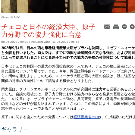
Photo: @ MPO
チェコと日本の経済大臣、原子
力分野での協力強化に合意
08.05.2023 / 09:20 |
Aktualizováno:
11.05.2023 / 05:43
2023年5月4日、日本の西村康稔経済産業大臣がプラハを訪問し、ヨゼフ・スィー
と会談を行いました。両大臣は、すでに強固な経済関係の更なる強化、および同日
によって促進されることになる原子力分野での協力の発展の可能性について協議し
日本はチェコ共和国への最大の外国投資家の一人であり、チェコの輸出業者にとっ
目に重要なアジア市場です。また、今年、両国は戦略的パートナーシップに向けた
ら20周年を迎えます。このため、スィーケラ大臣と西村大臣の会談は、既に強固
関係の将来の方向性について議論する機会となりました。
両大臣は、グリーンエネルギーとデジタル化の研究開発に注力する必要があるとい
ました。会談の最後には、原子力分野における協力のさらなる発展の基礎となる覚
た。この文書には、サプライチェーンの強化、共同研究、原子力発電所の長期運転
の向上などの分野が盛り込まれています。さらに、この署名により、両国が同じ価
志を持ったパートナーであることが強調されました。
原子力に関する協力のための覚書については
経済産業省のHP
にてご確認いただけ
ギャラリー