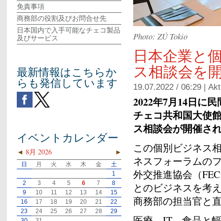
免責事項
商務部の役割及びお問合せ先
日本国内で入手可能なチェコ製品
Photo: ZÚ Tokio
及びサービス
日本企業と
ス相談会を
最新情報はこちらか
らも発信しています
19.07.2022 / 06:29 |
Akt
2022年7月14日
チェコ共和国大使
ス相談会が開催さ
イベントカレンダー
この個別ビジネス相
◄
8月 2026
►
ネスフォーラムの
日
月
火
水
木
金
土
外交推進協会（FE
1
2
3
4
5
6
7
8
とのビジネスを考
9
10
11
12
13
14
15
商務部の担当官と
16
17
18
19
20
21
22
23
24
25
26
27
28
29
医療、IT、食品と
30
31