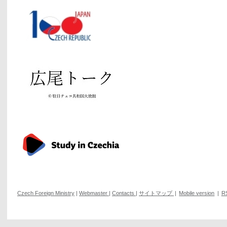
Czech Foreign Ministry
|
Webmaster
|
Contacts
|
サイトマップ
|
Mobile version
|
R