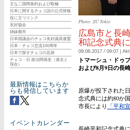
主な二国間条約および取極
日本に関するチェコ語の公式情報
役に立つリンク
Photo: ZÚ Tokio
友好協会
広島市と長
姉妹都市
和記念式典
日本国議会のチェコ友好議員連盟
日本・チェコ交流100周年
09.08.2017 / 09:07 |
Akt
日本で探すチェコの足跡
トマーシュ・ドゥプ
チェコ・日 政治関係史（過去と
現在）
および8月9日の長
最新情報はこちらか
らも発信しています
原爆が投下された日
念式典には約80か
市長により
「平和
イベントカレンダー
長崎平和記念式典