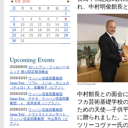
◄
8月 2026
►
れ、中村明俊館長
日
月
火
水
木
金
土
1
2
3
4
5
6
7
8
9
10
11
12
13
14
15
16
17
18
19
20
21
22
23
24
25
26
27
28
29
30
31
Upcoming Events
ボヘミアン・フィルハーモ
2026/09/26
ニック 第12回定期演奏会
ウィハン弦楽四重奏団
2026/10/15
Japan Tour ソワレ ミハル・カニュカ
Foto@Nagasaki
（チェロ）Ｘ 安藤裕子（ピアノ）
中村館長との面会
ウィハン弦楽四重奏団
2026/10/16
Japan Tour マチネ ウィハン弦楽四重
フカ芸術基礎学校
奏団 ｘ 岩井奈美（ソプラノ）
ための天使―子供
ウィハン弦楽四重奏団
2026/10/21
Japan Tour トワイライトコンサート
に贈られました。
ウィハン弦楽四重奏団 中山育代（ピ
ツリーコヴァー氏の
アノ）