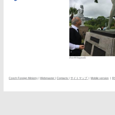
Foto@Nagasaki
Czech Foreign Ministry
|
Webmaster
|
Contacts
|
サイトマップ
|
Mobile version
|
R