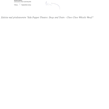
Záštita nad představením "Iida Puppet Theatre: Dogs and Train - Choo Choo Whistle Woof!"