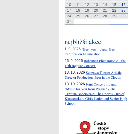
10
11
12
13
14
15
16
17
18
19
20
21
22
23
24
25
26
27
28
29
30
31
nejbližší akce
"Beer-ken" - Japan Beer
1. 9. 2026
Certification Examination
Bohemian Philharmonic "The
26. 9. 2026
12th Regular Concert"
Sengawa Theater Artistic
13. 10. 2026
Director Production: Beer in the Clouds
Joint Concert in Japan
13. 10. 2026
"Music for You from Prague" - The
Carmina Bohemica & The Chorus Club of
Kitakamakura Girl's Junior and Senior High
School