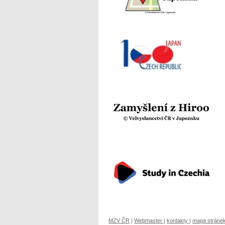
MZV ČR
|
Webmaster
|
kontakty
|
mapa stráne