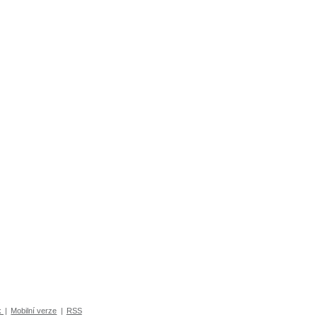
k
|
Mobilní verze
|
RSS