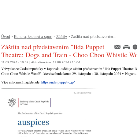
Úvod
>
Kultura, školství a sport
>
Záštity
> Záštita nad představením...
Záštita nad představením "Iida Puppet
Theatre: Dogs and Train - Choo Choo Whistle Wo
11.09.2024 / 10:02 |
Aktualizováno:
11.09.2024 / 10:04
Velvyslanec České republiky v Japonsku uděluje záštitu představením "Iida Puppet Theatre: D
Choo Choo Whistle Woof!", které se bude konat 29. listopadu a 30. listopadu 2024 v Naganu
Více informací najdete zde:
https://iida-puppet-c.jp/