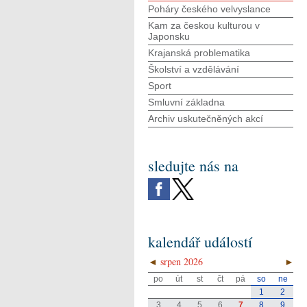
Poháry českého velvyslance
Kam za českou kulturou v
Japonsku
Krajanská problematika
Školství a vzdělávání
Sport
Smluvní základna
Archiv uskutečněných akcí
sledujte nás na
kalendář událostí
◄
srpen 2026
►
po
út
st
čt
pá
so
ne
1
2
3
4
5
6
7
8
9