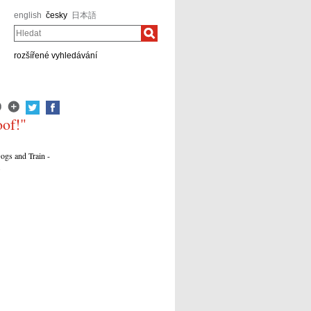
english
česky
日本語
Hledat
rozšířené vyhledávání
of!"
ogs and Train -
.